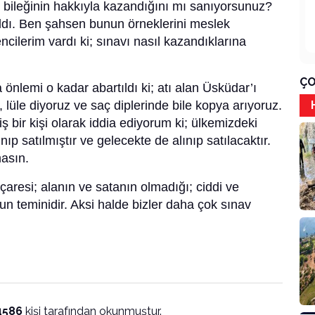
 bileğinin hakkıyla kazandığını mı sanıyorsunuz?
dı. Ben şahsen bunun örneklerini meslek
ilerim vardı ki; sınavı nasıl kazandıklarına
ÇO
nlemi o kadar abartıldı ki; atı alan Üsküdar’ı
, lüle diyoruz ve saç diplerinde bile kopya arıyoruz.
iş bir kişi olarak iddia ediyorum ki; ülkemizdeki
ıp satılmıştır ve gelecekte de alınıp satılacaktır.
asın.
çaresi; alanın ve satanın olmadığı; ciddi ve
nun teminidir. Aksi halde bizler daha çok sınav
4586
kişi tarafından okunmuştur.