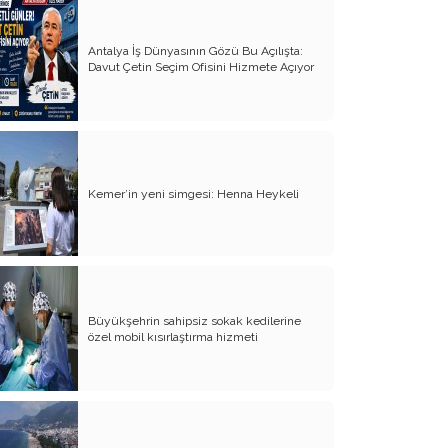
Yürek Burkan İsyanlarım
Antalya İş Dünyasının Gözü Bu Açılışta:
Davut Çetin Seçim Ofisini Hizmete Açıyor
Organ Nakli ve Bağışı Hakkında
Görüşlerim
Suyumuz Isınıyor Haberiniz Olsun!!
Sözde Kadın Hakları Günü
Kemer’in yeni simgesi: Henna Heykeli
Engellilerimize Engel Olmayalım
Öğretmenler Günü ve Eğitim
Sistemimiz
Kreşten Üniversiteye Tavsiyelerim
Büyükşehrin sahipsiz sokak kedilerine
Binalar ve Zinalar
özel mobil kısırlaştırma hizmeti
Altın Takı Mağdurları
Protokol
Modifiye Kadınlar