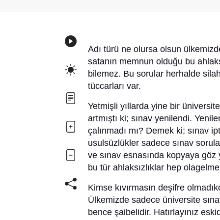
Adı türü ne olursa olsun ülkemizde
satanın memnun olduğu bu ahlaksı
bilemez. Bu sorular herhalde silah
tüccarları var.
Yetmişli yıllarda yine bir üniversi
artmıştı ki; sınav yenilendi. Yenil
çalınmadı mı? Demek ki; sınav ipt
usulsüzlükler sadece sınav sorula
ve sınav esnasında kopyaya göz yu
bu tür ahlaksızlıklar hep olagelme
Kimse kıvırmasın deşifre olmadı
Ülkemizde sadece üniversite sınavl
bence şaibelidir. Hatırlayınız esk