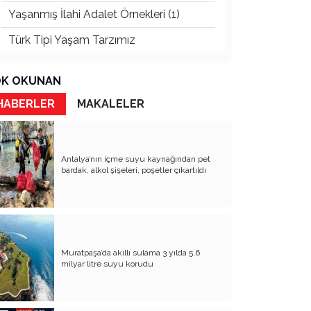
Yaşanmış İlahi Adalet Örnekleri (1)
Türk Tipi Yaşam Tarzımız
Kader Diyemezsin Sen Kendin Ettin
K OKUNAN
Katil Ağaçlar
HABERLER
MAKALELER
Keşke Herkes Sevdiği ve İyi Bildiği İşi
Yapsa
Veda Mektubum
Antalya’nın içme suyu kaynağından pet
bardak, alkol şişeleri, poşetler çıkartıldı
Avm’ler Sinek Avlıyor
Hangi Gazetecilerin Günü?
Çok Para, Çok Bela
Muratpaşa’da akıllı sulama 3 yılda 5,6
Geçen Yıldan Akılda Kalanlar
milyar litre suyu korudu
Yeni Yıl Duam
Çağımızın Hastalığı Madde Bağımlılığı