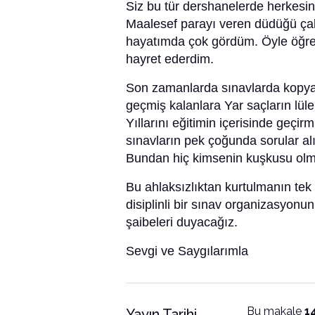
Siz bu tür dershanelerde herkesin
Maalesef parayı veren düdüğü çal
hayatımda çok gördüm. Öyle öğrenc
hayret ederdim.
Son zamanlarda sınavlarda kopya ö
geçmiş kalanlara Yar saçların lüle
Yıllarını eğitimin içerisinde geçirm
sınavların pek çoğunda sorular alın
Bundan hiç kimsenin kuşkusu olm
Bu ahlaksızlıktan kurtulmanın tek 
disiplinli bir sınav organizasyonu
şaibeleri duyacağız.
Sevgi ve Saygılarımla
Bu makale
1
Yayın Tarihi