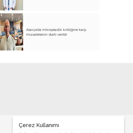
BİZDE KAÇ ROWAN VAR ACABA?
SANA NE!!
KADIN CİNAYETLERİNE FARKLI BİR
Alanya’da mikroplastik kirliliğine karşı
BAKIŞ
mücadelenin startı verildi
SUYUMUZ ISINIYOR
ARKANA MUKAYYET OLACAKSIN
AKRABANIZ DAHİ OLSA ŞU TİP
İNSANLARIN NE EVİNE GİDİN, NE DE
EVİNİZE ALIN
RENKLİ KÖY
PAPA PAPA’YI SORGULAR MI?
GÜNÜMÜZ KAHPE SAVAŞLARI
ADI KURBAN BAYRAMI
Çerez Kullanımı
GÜVEN DUYMADIKLARIM