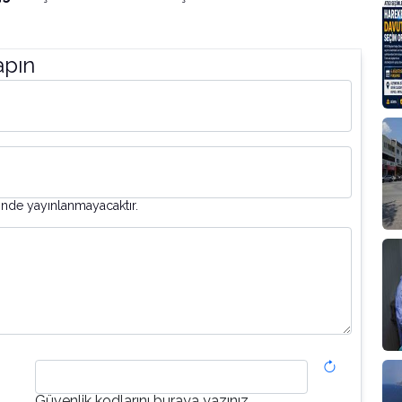
apın
inde yayınlanmayacaktır.
Güvenlik kodlarını buraya yazınız