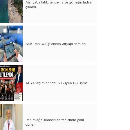
Alanya’da tatilciler deniz ve güneşin tadını
Evliliğin Anatomisi
çıkardı
Diyanet İşleri Hallet Şu İşleri
Mezarcı Hikmet’in Yürek Burkan Hayat
Hikayesi
Neşet Ertaş’ın Anısına
ASAT’tan COP31 öncesi altyapı hamlesi
Canım Yurdum İnsanları - 1
Bu Yazım Sözde Değil Özde
Müslüman Olan Ülkeler İçindir!!
Aileme Duyduğum Özlem
ATSO Seçimlerinde İlk Büyük Buluşma
Kırtasiye Vurgunu
Dijital Çağın Çocukları
Sıcak, Sıcak Çok Sıcak !!
Rahim ağzı kanseri cerrahisinde yeni
FİKRET OTYAM’IN ANISINA
dönem