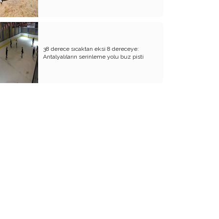
BİZDE KAÇ ROWAN VAR ACABA?
SANA NE!!
KADIN CİNAYETLERİNE FARKLI BİR
38 derece sıcaktan eksi 8 dereceye:
BAKIŞ
Antalyalıların serinleme yolu buz pisti
SUYUMUZ ISINIYOR
ARKANA MUKAYYET OLACAKSIN
AKRABANIZ DAHİ OLSA ŞU TİP
İNSANLARIN NE EVİNE GİDİN, NE DE
EVİNİZE ALIN
RENKLİ KÖY
PAPA PAPA’YI SORGULAR MI?
GÜNÜMÜZ KAHPE SAVAŞLARI
ADI KURBAN BAYRAMI
GÜVEN DUYMADIKLARIM