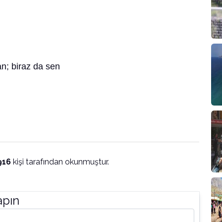
n; biraz da sen
916
kişi tarafından okunmuştur.
apın