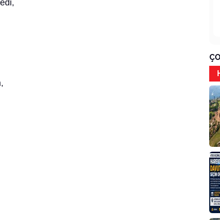
edi,
ÇO
,