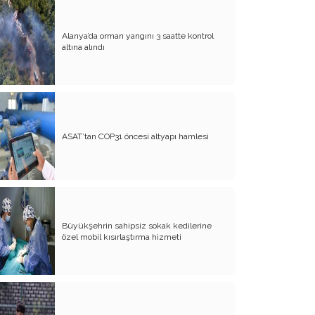
Yürek Burkan İsyanlarım
Alanya’da orman yangını 3 saatte kontrol
altına alındı
Organ Nakli ve Bağışı Hakkında
Görüşlerim
Suyumuz Isınıyor Haberiniz Olsun!!
Sözde Kadın Hakları Günü
ASAT’tan COP31 öncesi altyapı hamlesi
Engellilerimize Engel Olmayalım
Öğretmenler Günü ve Eğitim
Sistemimiz
Kreşten Üniversiteye Tavsiyelerim
Büyükşehrin sahipsiz sokak kedilerine
Binalar ve Zinalar
özel mobil kısırlaştırma hizmeti
Altın Takı Mağdurları
Protokol
Modifiye Kadınlar