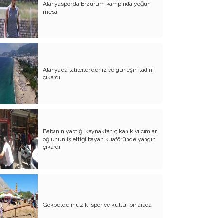
Alanyaspor’da Erzurum kampında yoğun
Evliliğin Anatomisi
mesai
Diyanet İşleri Hallet Şu İşleri
Mezarcı Hikmet’in Yürek Burkan Hayat
Hikayesi
Alanya’da tatilciler deniz ve güneşin tadını
Neşet Ertaş’ın Anısına
çıkardı
Canım Yurdum İnsanları - 1
Bu Yazım Sözde Değil Özde
Müslüman Olan Ülkeler İçindir!!
Babanın yaptığı kaynaktan çıkan kıvılcımlar,
Aileme Duyduğum Özlem
oğlunun işlettiği bayan kuaföründe yangın
çıkardı
Kırtasiye Vurgunu
Dijital Çağın Çocukları
Sıcak, Sıcak Çok Sıcak !!
Gökbel’de müzik, spor ve kültür bir arada
FİKRET OTYAM’IN ANISINA