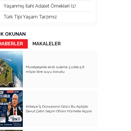
Yaşanmış İlahi Adalet Örnekleri (1)
Türk Tipi Yaşam Tarzımız
Kader Diyemezsin Sen Kendin Ettin
K OKUNAN
Katil Ağaçlar
HABERLER
MAKALELER
Keşke Herkes Sevdiği ve İyi Bildiği İşi
Yapsa
Veda Mektubum
Muratpaşa’da akıllı sulama 3 yılda 5,6
milyar litre suyu korudu
Avm’ler Sinek Avlıyor
Hangi Gazetecilerin Günü?
Çok Para, Çok Bela
Antalya İş Dünyasının Gözü Bu Açılışta:
Geçen Yıldan Akılda Kalanlar
Davut Çetin Seçim Ofisini Hizmete Açıyor
Yeni Yıl Duam
Çağımızın Hastalığı Madde Bağımlılığı