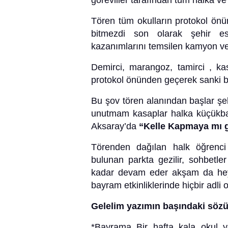
görevliler tarafından tüm halka ve 
Tören tüm okulların protokol ön
bitmezdi son olarak şehir es
kazanımlarını temsilen kamyon ve 
Demirci, marangoz, tamirci , k
protokol önünden geçerek sanki bir 
Bu şov tören alanından başlar şeh
unutmam kasaplar halka küçükbaş
Aksaray’da
“Kelle Kapmaya mı 
Törenden dağılan halk öğrenci 
bulunan parkta gezilir, sohbetler 
kadar devam eder akşam da heybe
bayram etkinliklerinde hiçbir adli
Gelelim yazımın başındaki sözü
*Bayrama Bir hafta kala okul y