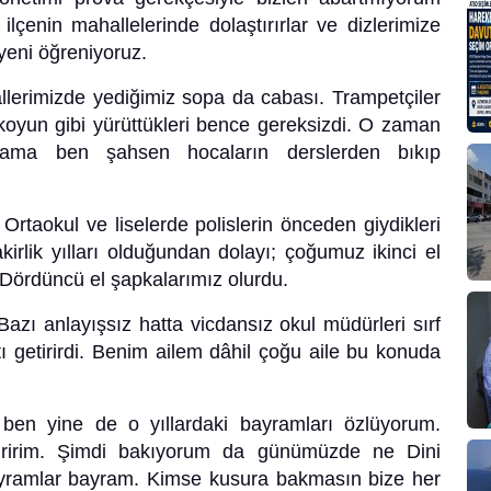
lçenin mahallelerinde dolaştırırlar ve dizlerimize
yeni öğreniyoruz.
lerimizde yediğimiz sopa da cabası. Trampetçiler
koyun gibi yürüttükleri bence gereksizdi. O zaman
 ama ben şahsen hocaların derslerden bıkıp
Ortaokul ve liselerde polislerin önceden giydikleri
akirlik yılları olduğundan dolayı; çoğumuz ikinci el
 Dördüncü el şapkalarımız olurdu.
Bazı anlayışsız hatta vicdansız okul müdürleri sırf
ı getirirdi. Benim ailem dâhil çoğu aile bu konuda
en yine de o yıllardaki bayramları özlüyorum.
iririm. Şimdi bakıyorum da günümüzde ne Dini
ayramlar bayram. Kimse kusura bakmasın bize her