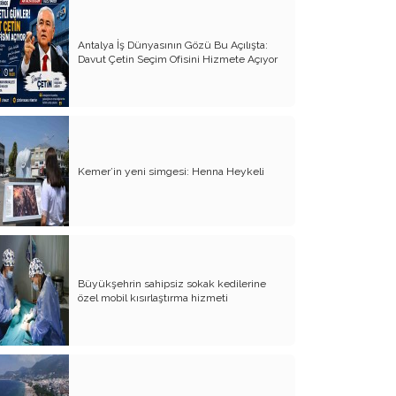
Yürek Burkan İsyanlarım
Antalya İş Dünyasının Gözü Bu Açılışta:
Davut Çetin Seçim Ofisini Hizmete Açıyor
Organ Nakli ve Bağışı Hakkında
Görüşlerim
Suyumuz Isınıyor Haberiniz Olsun!!
Sözde Kadın Hakları Günü
Kemer’in yeni simgesi: Henna Heykeli
Engellilerimize Engel Olmayalım
Öğretmenler Günü ve Eğitim
Sistemimiz
Kreşten Üniversiteye Tavsiyelerim
Büyükşehrin sahipsiz sokak kedilerine
Binalar ve Zinalar
özel mobil kısırlaştırma hizmeti
Altın Takı Mağdurları
Protokol
Modifiye Kadınlar