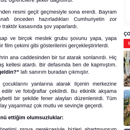
biz öğrencilere şeker dağıtılırdı.
ünden resmi geçit geçmesiyle sona ererdi. Bayram
nafı önceden hazırladıkları Cumhuriyetin zor
traktör kasasında şov yaparlardı.
ÇO
asap ve birçok meslek grubu şovunu yapa, yapa
film çekimi gibi gösterilerini gerçekleştirirlerdi.
rin ana caddesinden bir tur atarak sonlanırdı. Hiç
 kellesi atardı. Bir defasında ben de kapmıştım.
geldin?”
lafı sanırım buradan çıkmıştır.
çocuklarını yanlarına alarak ilçenin merkezine
edilir ve fotoğraflar çekilirdi. Bu etkinlik akşama
tli bir şekilde fener alayları düzenlenirdi. Tüm
 olay yaşanmaz çok mutlu ve sevinçle geçerdi.
nü ettiğim olumsuzluklar:
önetimi prova gerekçesiyle bizleri abartmıyorum