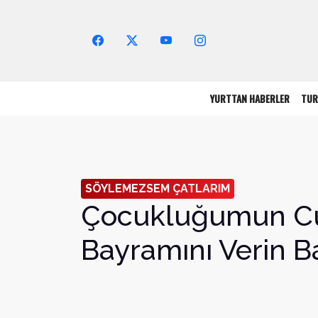
Arama Yap!
YURTTAN HABERLER
TUR
SÖYLEMEZSEM ÇATLARIM
Çocukluğumun C
Bayramını Verin 