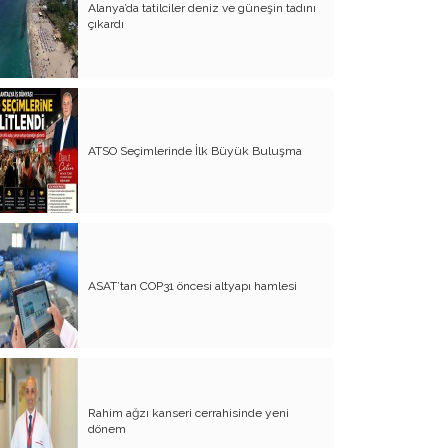
Alanya’da tatilciler deniz ve güneşin tadını
Evliliğin Anatomisi
çıkardı
Diyanet İşleri Hallet Şu İşleri
Mezarcı Hikmet’in Yürek Burkan Hayat
Hikayesi
Neşet Ertaş’ın Anısına
ATSO Seçimlerinde İlk Büyük Buluşma
Canım Yurdum İnsanları - 1
Bu Yazım Sözde Değil Özde
Müslüman Olan Ülkeler İçindir!!
Aileme Duyduğum Özlem
ASAT’tan COP31 öncesi altyapı hamlesi
Kırtasiye Vurgunu
Dijital Çağın Çocukları
Sıcak, Sıcak Çok Sıcak !!
Rahim ağzı kanseri cerrahisinde yeni
FİKRET OTYAM’IN ANISINA
dönem