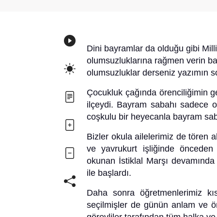
Dini bayramlar da olduğu gibi Mill
olumsuzluklarına rağmen verin b
olumsuzluklar derseniz yazımın s
Çocukluk çağında örenciliğimin ge
ilçeydi. Bayram sabahı sadece ok
coşkulu bir heyecanla bayram sab
Bizler okula ailelerimiz de tören 
ve yavrukurt işliğinde önceden b
okunan İstiklal Marşı devamınd
ile başlardı.
Daha sonra öğretmenlerimiz kı
seçilmişler de günün anlam ve ön