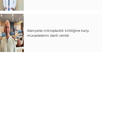
BİZDE KAÇ ROWAN VAR ACABA?
SANA NE!!
KADIN CİNAYETLERİNE FARKLI BİR
Alanya’da mikroplastik kirliliğine karşı
BAKIŞ
mücadelenin startı verildi
SUYUMUZ ISINIYOR
ARKANA MUKAYYET OLACAKSIN
AKRABANIZ DAHİ OLSA ŞU TİP
İNSANLARIN NE EVİNE GİDİN, NE DE
EVİNİZE ALIN
RENKLİ KÖY
PAPA PAPA’YI SORGULAR MI?
GÜNÜMÜZ KAHPE SAVAŞLARI
ADI KURBAN BAYRAMI
GÜVEN DUYMADIKLARIM