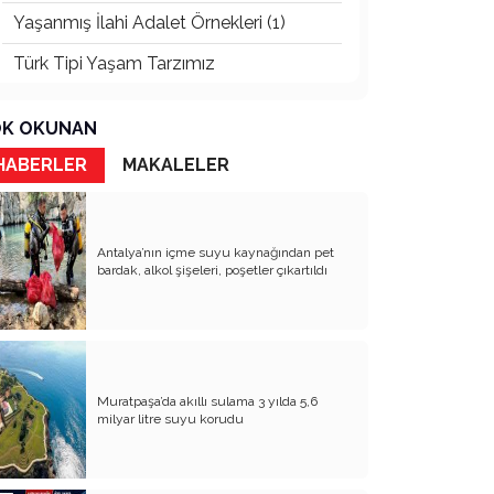
Yaşanmış İlahi Adalet Örnekleri (1)
Türk Tipi Yaşam Tarzımız
Kader Diyemezsin Sen Kendin Ettin
K OKUNAN
Katil Ağaçlar
HABERLER
MAKALELER
Keşke Herkes Sevdiği ve İyi Bildiği İşi
Yapsa
Veda Mektubum
Antalya’nın içme suyu kaynağından pet
bardak, alkol şişeleri, poşetler çıkartıldı
Avm’ler Sinek Avlıyor
Hangi Gazetecilerin Günü?
Çok Para, Çok Bela
Muratpaşa’da akıllı sulama 3 yılda 5,6
Geçen Yıldan Akılda Kalanlar
milyar litre suyu korudu
Yeni Yıl Duam
Çağımızın Hastalığı Madde Bağımlılığı