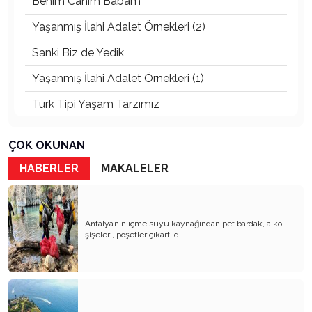
Benim Canım Babam
Yaşanmış İlahi Adalet Örnekleri (2)
Sanki Biz de Yedik
Yaşanmış İlahi Adalet Örnekleri (1)
Türk Tipi Yaşam Tarzımız
Kader Diyemezsin Sen Kendin Ettin
ÇOK OKUNAN
Katil Ağaçlar
HABERLER
MAKALELER
Keşke Herkes Sevdiği ve İyi Bildiği İşi Yapsa
Veda Mektubum
Antalya’nın içme suyu kaynağından pet bardak, alkol
Avm’ler Sinek Avlıyor
şişeleri, poşetler çıkartıldı
Hangi Gazetecilerin Günü?
Çok Para, Çok Bela
Geçen Yıldan Akılda Kalanlar