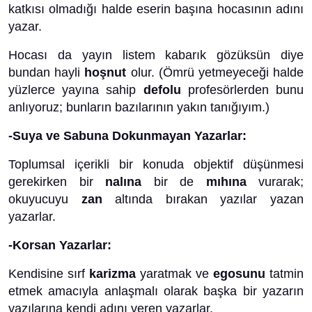
katkısı olmadığı halde eserin başına hocasının adını
yazar.
Hocası da yayın listem kabarık gözüksün diye
bundan hayli
hoşnut
olur. (Ömrü yetmeyeceği halde
yüzlerce yayına sahip
defolu
profesörlerden bunu
anlıyoruz; bunların bazılarının yakın tanığıyım.)
-Suya ve Sabuna Dokunmayan Yazarlar:
Toplumsal içerikli bir konuda objektif düşünmesi
gerekirken bir
nalına
bir de
mıhına
vurarak;
okuyucuyu
zan
altında bırakan yazılar yazan
yazarlar.
-Korsan Yazarlar:
Kendisine sırf
karizma
yaratmak ve
egosunu
tatmin
etmek amacıyla anlaşmalı olarak başka bir yazarın
yazılarına kendi adını veren yazarlar.