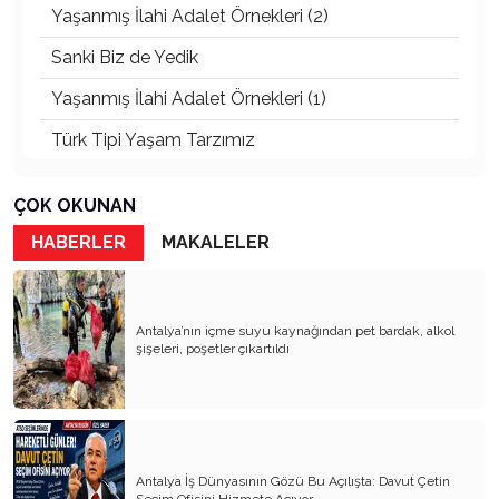
Yaşanmış İlahi Adalet Örnekleri (2)
Sanki Biz de Yedik
Yaşanmış İlahi Adalet Örnekleri (1)
Türk Tipi Yaşam Tarzımız
Kader Diyemezsin Sen Kendin Ettin
ÇOK OKUNAN
Katil Ağaçlar
HABERLER
MAKALELER
Keşke Herkes Sevdiği ve İyi Bildiği İşi Yapsa
Veda Mektubum
Antalya’nın içme suyu kaynağından pet bardak, alkol
Avm’ler Sinek Avlıyor
şişeleri, poşetler çıkartıldı
Hangi Gazetecilerin Günü?
Çok Para, Çok Bela
Geçen Yıldan Akılda Kalanlar
Antalya İş Dünyasının Gözü Bu Açılışta: Davut Çetin
Seçim Ofisini Hizmete Açıyor