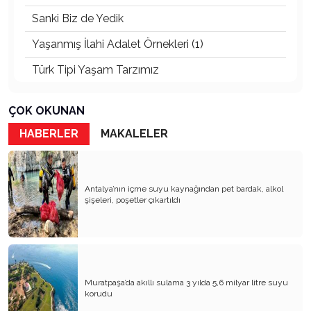
Sanki Biz de Yedik
Yaşanmış İlahi Adalet Örnekleri (1)
Türk Tipi Yaşam Tarzımız
Kader Diyemezsin Sen Kendin Ettin
ÇOK OKUNAN
Katil Ağaçlar
HABERLER
MAKALELER
Keşke Herkes Sevdiği ve İyi Bildiği İşi Yapsa
Veda Mektubum
Antalya’nın içme suyu kaynağından pet bardak, alkol
Avm’ler Sinek Avlıyor
şişeleri, poşetler çıkartıldı
Hangi Gazetecilerin Günü?
Çok Para, Çok Bela
Geçen Yıldan Akılda Kalanlar
Muratpaşa’da akıllı sulama 3 yılda 5,6 milyar litre suyu
korudu
Yeni Yıl Duam