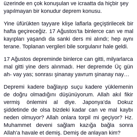
üzerinde en çok konuşulan ve icraatta da hiçbir şey
yapılmayan bir konudur deprem konusu.
Yine üfürükten tayyare klişe laflarla geçiştirilecek bir
hafta geçireceğiz. 17 Ağustos’ta binlerce can ve mal
kayıpları yaşandı da sanki ders mi alındı; hep aynı
terane. Toplanan vergileri bile sorgulanır hale geldi.
17 Ağustos depreminde binlerce can gitti, milyarlarca
mal gitti yine ders alınmadı. Her depremde Üç gün
ah- vay yas; sonrası şinanay yavrum şinanay nay…
Depremi kadere bağlayıp suçu kadere yüklemenin
de doğru olmadığını düşünüyorum. Allah akıl fikir
vermiş önlemini al diye. Japonya’da Dokuz
şiddetinde de olsa bizdeki kadar can ve mal kaybı
neden olmuyor? Allah onlara torpil mi geçiyor? Hz.
Muhammet deveni sağlam kazığa bağla sonra
Allah’a havale et demiş. Demiş de anlayan kim?