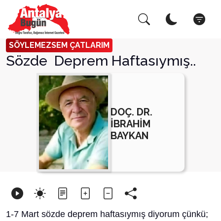
Arama Yap!
Kapat
SÖYLEMEZSEM ÇATLARIM
Sözde Deprem Haftasıymış..
DOÇ. DR.
İBRAHİM
BAYKAN
1-7 Mart sözde deprem haftasıymış diyorum çünkü;