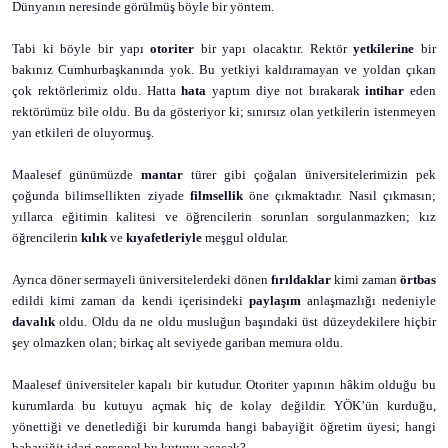
Dünyanın neresinde görülmüş böyle bir yöntem.
Tabi ki böyle bir yapı
otoriter
bir yapı olacaktır. Rektör
yetkilerine
bir
bakınız Cumhurbaşkanında yok. Bu yetkiyi kaldıramayan ve yoldan çıkan
çok rektörlerimiz oldu. Hatta
hata
yaptım diye not bırakarak
intihar
eden
rektörümüz bile oldu. Bu da gösteriyor ki; sınırsız olan yetkilerin istenmeyen
yan etkileri de oluyormuş.
Maalesef günümüzde
mantar
türer gibi çoğalan üniversitelerimizin pek
çoğunda bilimsellikten ziyade
filmsellik
öne çıkmaktadır. Nasıl çıkmasın;
yıllarca eğitimin kalitesi ve öğrencilerin sorunları sorgulanmazken; kız
öğrencilerin
kılık
ve
kıyafetleriyle
meşgul oldular.
Ayrıca döner sermayeli üniversitelerdeki dönen
fırıldaklar
kimi zaman
örtbas
edildi kimi zaman da kendi içerisindeki
paylaşım
anlaşmazlığı nedeniyle
davalık
oldu. Oldu da ne oldu musluğun başındaki üst düzeydekilere hiçbir
şey olmazken olan; birkaç alt seviyede gariban memura oldu.
Maalesef üniversiteler kapalı bir kutudur. Otoriter yapının hâkim olduğu bu
kurumlarda bu kutuyu açmak hiç de kolay değildir. YÖK’ün kurduğu,
yönettiği ve denetlediği bir kurumda hangi babayiğit öğretim üyesi; hangi
babayiğit idari personel bu kutuyu açacak?