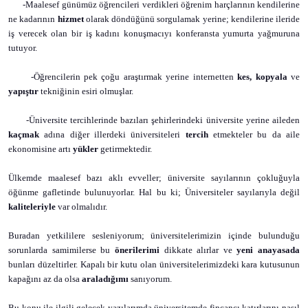
-Maalesef günümüz öğrencileri verdikleri öğrenim harçlarının kendilerine
ne kadarının
hizmet
olarak döndüğünü sorgulamak yerine; kendilerine ileride
iş verecek olan bir iş kadını konuşmacıyı konferansta yumurta yağmuruna
tutuyor.
-Öğrencilerin pek çoğu araştırmak yerine internetten
kes,
kopyala
ve
yapıştır
tekniğinin esiri olmuşlar.
-Üniversite tercihlerinde bazıları şehirlerindeki üniversite yerine aileden
kaçmak
adına diğer illerdeki üniversiteleri
tercih
etmekteler bu da aile
ekonomisine artı
yükler
getirmektedir.
Ülkemde maalesef bazı aklı evveller; üniversite sayılarının çokluğuyla
öğünme gafletinde bulunuyorlar. Hal bu ki; Üniversiteler sayılarıyla değil
kaliteleriyle
var olmalıdır.
Buradan yetkililere sesleniyorum; üniversitelerimizin içinde bulunduğu
sorunlarda samimilerse bu
önerilerimi
dikkate alırlar ve
yeni anayasada
bunları düzeltirler. Kapalı bir kutu olan üniversitelerimizdeki kara kutusunun
kapağını az da olsa
araladığımı
sanıyorum.
Bu konu ile ilgili gelecek yazılarımda üniversitemde fincancı katırlarını nasıl