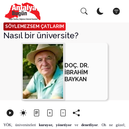
Arama Yap!
Kapat
SÖYLEMEZSEM ÇATLARIM
Nasıl bir üniversite?
DOÇ. DR.
İBRAHİM
BAYKAN
YÖK; üniversiteleri
kuruyor, yönetiyor
ve
denetliyor
. Oh ne güzel;