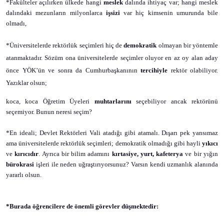
*Fakülteler açılırken ülkede hangi
meslek
dalında ihtiyaç var; hangi meslek
dalındaki mezunların milyonlarca
işsizi
var hiç kimsenin umurunda bile
olmadı,
*Üniversitelerde rektörlük seçimleri hiç de
demokratik
olmayan bir yöntemle
atanmaktadır. Sözüm ona üniversitelerde seçimler oluyor en az oy alan aday
önce YÖK’ün ve sonra da Cumhurbaşkanının
tercihiyle
rektör olabiliyor.
Yazıklar olsun;
koca, koca Öğretim Üyeleri
muhtarlarını
seçebiliyor ancak rektörünü
seçemiyor. Bunun neresi seçim?
*En ideali; Devlet Rektörleri Vali atadığı gibi atamalı. Dışarı pek yansımaz
ama üniversitelerde rektörlük seçimleri; demokratik olmadığı gibi hayli
yıkıcı
ve
kırıcıdır
. Ayrıca bir bilim adamını
kırtasiye, yurt, kafeterya
ve bir yığın
bürokrasi
işleri ile neden uğraştırıyorsunuz? Varsın kendi uzmanlık alanında
yararlı olsun.
*Burada öğrencilere de önemli görevler düşmektedir: