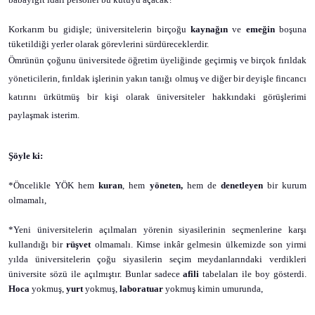
Korkarım bu gidişle; üniversitelerin birçoğu
kaynağın
ve
emeğin
boşuna
tüketildiği yerler olarak görevlerini sürdüreceklerdir.
Ömrünün çoğunu üniversitede öğretim üyeliğinde geçirmiş ve birçok fırıldak
yöneticilerin, fırıldak işlerinin yakın tanığı olmuş ve diğer bir deyişle fincancı
katırını ürkütmüş bir kişi olarak üniversiteler hakkındaki görüşlerimi
paylaşmak isterim.
Şöyle ki:
*Öncelikle YÖK hem
kuran
, hem
yöneten,
hem de
denetleyen
bir kurum
olmamalı,
*Yeni üniversitelerin açılmaları yörenin siyasilerinin seçmenlerine karşı
kullandığı bir
rüşvet
olmamalı. Kimse inkâr gelmesin ülkemizde son yirmi
yılda üniversitelerin çoğu siyasilerin seçim meydanlarındaki verdikleri
üniversite sözü ile açılmıştır. Bunlar sadece
afili
tabelaları ile boy gösterdi.
Hoca
yokmuş,
yurt
yokmuş,
laboratuar
yokmuş kimin umurunda,