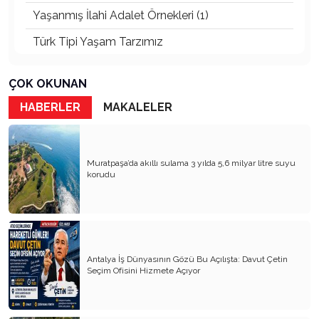
Yaşanmış İlahi Adalet Örnekleri (1)
Türk Tipi Yaşam Tarzımız
Kader Diyemezsin Sen Kendin Ettin
ÇOK OKUNAN
Katil Ağaçlar
HABERLER
MAKALELER
Keşke Herkes Sevdiği ve İyi Bildiği İşi Yapsa
Veda Mektubum
Muratpaşa’da akıllı sulama 3 yılda 5,6 milyar litre suyu
Avm’ler Sinek Avlıyor
korudu
Hangi Gazetecilerin Günü?
Çok Para, Çok Bela
Geçen Yıldan Akılda Kalanlar
Antalya İş Dünyasının Gözü Bu Açılışta: Davut Çetin
Seçim Ofisini Hizmete Açıyor
Yeni Yıl Duam
Çağımızın Hastalığı Madde Bağımlılığı