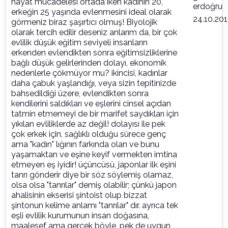
hayat mücadelesi ortada iken kadının 20,
erdoğru
erkeğin 25 yaşında evlenmesini ideal olarak
24.10.201
görmeniz biraz şaşırtıcı olmuş! Biyolojik
olarak tercih edilir deseniz anlarım da, bir çok
evlilik düşük eğitim seviyeli insanların
erkenden evlendikten sonra eğitimsizliklerine
bağlı düşük gelirlerinden dolayı, ekonomik
nedenlerle çökmüyor mu? ikincisi, kadınlar
daha çabuk yaşlandığı, veya sizin tepitinizde
bahsedildiği üzere, evlendikten sonra
kendilerini saldıkları ve eşlerini cinsel açıdan
tatmin etmemeyi de bir marifet saydıkları için
yıkılan evliliklerde az değil! dolayısı ile pek
çok erkek için, sağlıklı olduğu sürece genç
ama "kadın" lığının farkında olan ve bunu
yaşamaktan ve eşine keyif vermekten imtina
etmeyen eş iyidir! üçüncüsü, japonlar ilk eşini
tanrı gönderir diye bir söz söylemiş olamaz,
olsa olsa "tanrılar" demiş olabilir; çünkü japon
ahalisinin ekserisi şintoist olup bizzat
şintonun kelime anlamı "tanrılar" dır. ayrıca tek
eşli evlilik kurumunun insan doğasına,
maalesef ama gerçek böyle, pek de uygun