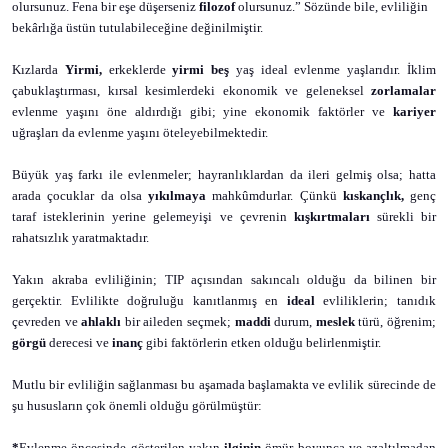
olursunuz. Fena bir eşe düşerseniz
filozof
olursunuz.” Sözünde bile, evliliğin
bekârlığa üstün tutulabileceğine değinilmiştir.
Kızlarda
Yirmi,
erkeklerde
yirmi beş
yaş ideal evlenme yaşlarıdır. İklim
çabuklaştırması, kırsal kesimlerdeki ekonomik ve geleneksel
zorlamalar
evlenme yaşını öne aldırdığı gibi; yine ekonomik faktörler ve
kariyer
uğraşları da evlenme yaşını öteleyebilmektedir.
Büyük yaş farkı ile evlenmeler; hayranlıklardan da ileri gelmiş olsa; hatta
arada çocuklar da olsa
yıkılmaya
mahkûmdurlar. Çünkü
kıskançlık,
genç
taraf isteklerinin yerine gelemeyişi ve çevrenin
kışkırtmaları
sürekli bir
rahatsızlık yaratmaktadır.
Yakın akraba evliliğinin; TIP açısından sakıncalı olduğu da bilinen bir
gerçektir. Evlilikte doğruluğu kanıtlanmış en
ideal
evliliklerin; tanıdık
çevreden ve
ahlaklı
bir aileden seçmek;
maddi
durum,
meslek
türü, öğrenim;
görgü
derecesi ve
inanç
gibi faktörlerin etken olduğu belirlenmiştir.
Mutlu bir evliliğin sağlanması bu aşamada başlamakta ve evlilik sürecinde de
şu hususların çok önemli olduğu görülmüştür:
*
Evlenme öncesinde gösterilen yakın
ilginin
ömür boyunca ve azaltılmadan