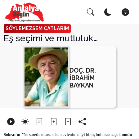
Arama Yap!
Ka
SÖYLEMEZSEM ÇATLARIM
Eş seçimi ve mutluluk…
DOÇ. DR.
İBRAHİM
BAYKAN
Sokrat'ın
"Ne suretle olursa olsun evleniniz. İyi bir eş bulursanız çok
mutlu