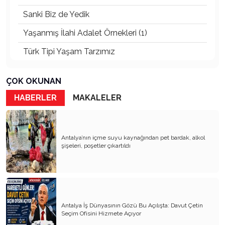
Sanki Biz de Yedik
Yaşanmış İlahi Adalet Örnekleri (1)
Türk Tipi Yaşam Tarzımız
Kader Diyemezsin Sen Kendin Ettin
ÇOK OKUNAN
Katil Ağaçlar
HABERLER
MAKALELER
Keşke Herkes Sevdiği ve İyi Bildiği İşi Yapsa
Veda Mektubum
Antalya’nın içme suyu kaynağından pet bardak, alkol
Avm’ler Sinek Avlıyor
şişeleri, poşetler çıkartıldı
Hangi Gazetecilerin Günü?
Çok Para, Çok Bela
Geçen Yıldan Akılda Kalanlar
Antalya İş Dünyasının Gözü Bu Açılışta: Davut Çetin
Seçim Ofisini Hizmete Açıyor
Yeni Yıl Duam