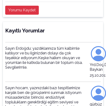
Yorumu Kaydet
Kayıtlı Yorumlar
Sayın Erdoğdu; yazdıklarınıza tüm kalbimle
katılıyor ve bu ilginizden dolayı da çok
teşekkür ediyorum.Keşke halkım okuyan ve
yorumları ile katkıda bulunan bir toplum olsa.
Yrd.Doç.D
Sevgilerimle.
Baykan
25.10.201
Sayın hocam, yazınızdaki bazı tespitlerinize
karşılık ben de görüşlerimi sunmak istiyorum
müsaadenizle; birincisi, endüstriyel
toplulukların gerektirdiği eğitim seviyesi ve
gürbüz