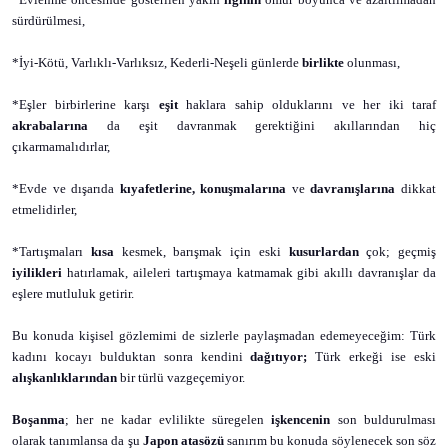
sürdürülmesi,
*İyi-Kötü, Varlıklı-Varlıksız, Kederli-Neşeli günlerde
birlikte
olunması,
*Eşler birbirlerine karşı
eşit
haklara sahip olduklarını ve her iki taraf
akrabalarına
da eşit davranmak gerektiğini akıllarından hiç
çıkarmamalıdırlar,
*Evde ve dışarıda
kıyafetlerine, konuşmalarına
ve
davranışlarına
dikkat
etmelidirler,
*Tartışmaları
kısa
kesmek, barışmak için eski
kusurlardan
çok; geçmiş
iyilikleri
hatırlamak, aileleri tartışmaya
katmamak gibi
akıllı davranışlar da
eşlere mutluluk getirir.
Bu konuda kişisel gözlemimi de sizlerle paylaşmadan edemeyeceğim: Türk
kadını kocayı bulduktan sonra kendini
dağıtıyor;
Türk erkeği ise eski
alışkanlıklarından
bir türlü vazgeçemiyor.
Boşanma
; her ne kadar evlilikte süregelen
işkencenin
son buldurulması
olarak tanımlansa da şu
Japon atasözü
sanırım bu konuda söylenecek son söz