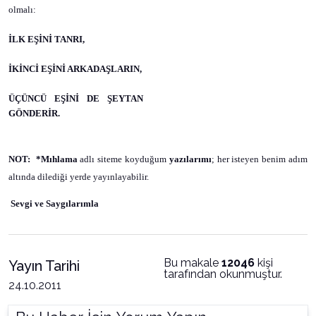
olmalı:
İLK EŞİNİ TANRI,
İKİNCİ EŞİNİ ARKADAŞLARIN,
ÜÇÜNCÜ EŞİNİ DE ŞEYTAN
GÖNDERİR.
NOT:
*Mıhlama
adlı siteme koyduğum
yazılarımı
; her isteyen benim adım
altında dilediği yerde yayınlayabilir.
Sevgi ve Saygılarımla
Bu makale
12046
kişi
Yayın Tarihi
tarafından okunmuştur.
24.10.2011