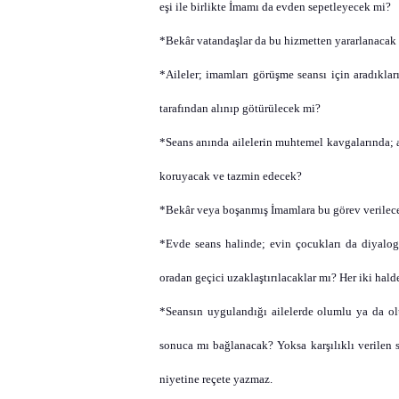
eşi ile birlikte İmamı da evden
sepetleyecek
mi?
*Bekâr vatandaşlar da bu hizmetten yararlanacak 
*Aileler; imamları görüşme seansı için aradıkl
tarafından alınıp götürülecek mi?
*Seans anında ailelerin muhtemel kavgalarında; 
koruyacak ve
tazmin
edecek?
*Bekâr veya boşanmış İmamlara bu görev verilece
*Evde
seans
halinde; evin çocukları da diyalog
oradan geçici uzaklaştırılacaklar mı? Her iki hal
*Seansın uygulandığı ailelerde olumlu ya da olu
sonuca mı bağlanacak? Yoksa karşılıklı verilen sö
niyetine reçete yazmaz.