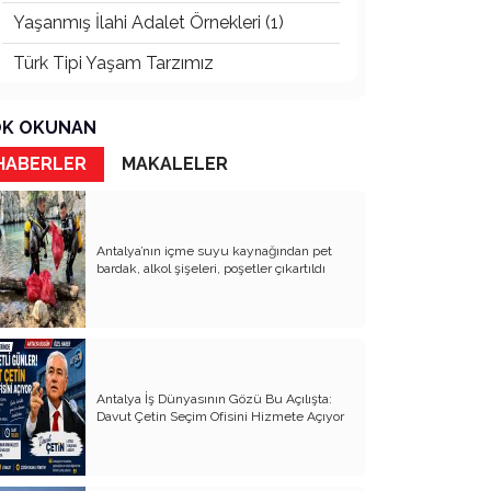
Yaşanmış İlahi Adalet Örnekleri (1)
Türk Tipi Yaşam Tarzımız
Kader Diyemezsin Sen Kendin Ettin
K OKUNAN
Katil Ağaçlar
HABERLER
MAKALELER
Keşke Herkes Sevdiği ve İyi Bildiği İşi
Yapsa
Veda Mektubum
Antalya’nın içme suyu kaynağından pet
bardak, alkol şişeleri, poşetler çıkartıldı
Avm’ler Sinek Avlıyor
Hangi Gazetecilerin Günü?
Çok Para, Çok Bela
Antalya İş Dünyasının Gözü Bu Açılışta:
Geçen Yıldan Akılda Kalanlar
Davut Çetin Seçim Ofisini Hizmete Açıyor
Yeni Yıl Duam
Çağımızın Hastalığı Madde Bağımlılığı