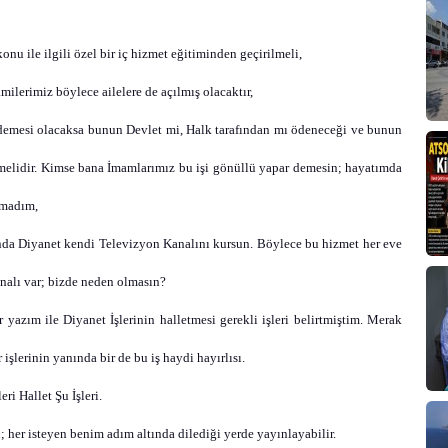
onu ile ilgili özel bir iç hizmet eğitiminden geçirilmeli,
ilerimiz böylece ailelere de açılmış olacaktır,
ödemesi olacaksa bunun Devlet mi, Halk tarafından mı ödeneceği ve bunun
nmelidir. Kimse bana İmamlarımız bu işi gönüllü yapar demesin; hayatımda
amadım,
nda Diyanet kendi Televizyon Kanalını kursun. Böylece bu hizmet her eve
analı var; bizde neden olmasın?
ir yazım ile Diyanet İşlerinin halletmesi gerekli işleri belirtmiştim. Merak
işlerinin yanında bir de bu iş haydi hayırlısı.
ri Hallet Şu İşleri.
er isteyen benim adım altında dilediği yerde yayınlayabilir.