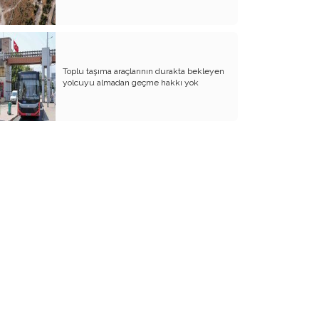
BİZDE KAÇ ROWAN VAR ACABA?
SANA NE!!
KADIN CİNAYETLERİNE FARKLI BİR
Toplu taşıma araçlarının durakta bekleyen
BAKIŞ
yolcuyu almadan geçme hakkı yok
SUYUMUZ ISINIYOR
ARKANA MUKAYYET OLACAKSIN
AKRABANIZ DAHİ OLSA ŞU TİP
İNSANLARIN NE EVİNE GİDİN, NE DE
EVİNİZE ALIN
RENKLİ KÖY
PAPA PAPA’YI SORGULAR MI?
GÜNÜMÜZ KAHPE SAVAŞLARI
ADI KURBAN BAYRAMI
GÜVEN DUYMADIKLARIM