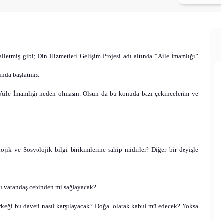
halletmiş gibi; Din Hizmetleri Gelişim Projesi adı altında
“Aile İmamlığı”
sında başlatmış.
a Aile İmamlığı neden olmasın. Olsun da bu konuda bazı
çekincelerim
ve
jik ve Sosyolojik bilgi birikimlerine sahip midirler? Diğer bir deyişle
nu vatandaş
cebinden
mi sağlayacak?
rkeği bu daveti nasıl karşılayacak? Doğal olarak kabul mü edecek? Yoksa