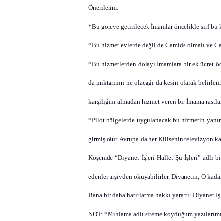
Önerilerim:
*Bu göreve getirilecek İmamlar öncelikle sırf bu k
*Bu hizmet evlerde değil de Camide olmalı ve Cam
*Bu hizmetlerden dolayı İmamlara bir ek ücret 
da miktarının ne olacağı da kesin olarak belirle
karşılığını almadan hizmet veren bir İmama rastl
*Pilot bölgelerde uygulanacak bu hizmetin yanı
girmiş olur. Avrupa’da her Kilisenin televizyon k
Köşemde
“Diyanet İşleri Hallet Şu İşleri” a
dlı b
edenler arşivden okuyabilirler. Diyanetin; O kadar 
Bana bir daha hatırlatma hakkı yarattı: Diyanet İşle
NOT: *Mıhlama adlı siteme koyduğum yazılarımı; h