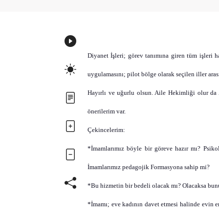
Diyanet İşleri; görev tanımına giren tüm işleri 
uygulamasını; pilot bölge olarak seçilen iller ara
Hayırlı ve uğurlu olsun. Aile Hekimliği olur d
önerilerim
var.
Çekincelerim:
*İmamlarımız böyle bir göreve hazır mı? Psikolo
İmamlarımız
pedagojik
Formasyona sahip mi?
*Bu hizmetin bir bedeli olacak mı? Olacaksa bu
*İmamı; eve kadının davet etmesi halinde evin e