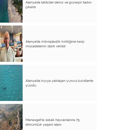
Alanya’da tatilciler deniz ve güneşin tadını
Evliliğin Anatomisi
çıkardı
Diyanet İşleri Hallet Şu İşleri
Mezarcı Hikmet’in Yürek Burkan Hayat
Hikayesi
Alanya’da mikroplastik kirliliğine karşı
Neşet Ertaş’ın Anısına
mücadelenin startı verildi
Canım Yurdum İnsanları - 1
Bu Yazım Sözde Değil Özde
Müslüman Olan Ülkeler İçindir!!
Aileme Duyduğum Özlem
Alanya’da kıyıya yaklaşan yunus turistlerle
yüzdü
Kırtasiye Vurgunu
Dijital Çağın Çocukları
Sıcak, Sıcak Çok Sıcak !!
Manavgat’ta sokak hayvanlarına 75
FİKRET OTYAM’IN ANISINA
dönümlük yaşam alanı