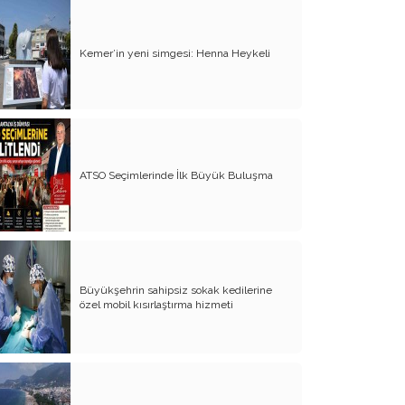
Yürek Burkan İsyanlarım
Kemer’in yeni simgesi: Henna Heykeli
Organ Nakli ve Bağışı Hakkında
Görüşlerim
Suyumuz Isınıyor Haberiniz Olsun!!
Sözde Kadın Hakları Günü
ATSO Seçimlerinde İlk Büyük Buluşma
Engellilerimize Engel Olmayalım
Öğretmenler Günü ve Eğitim
Sistemimiz
Kreşten Üniversiteye Tavsiyelerim
Büyükşehrin sahipsiz sokak kedilerine
Binalar ve Zinalar
özel mobil kısırlaştırma hizmeti
Altın Takı Mağdurları
Protokol
Modifiye Kadınlar