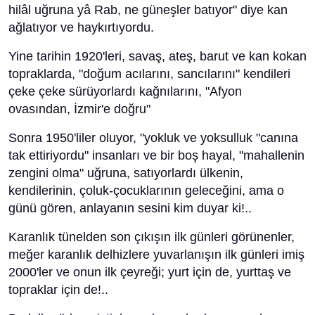
hilâl uğruna yâ Rab, ne güneşler batıyor" diye kan
ağlatıyor ve haykırtıyordu.
Yine tarihin 1920'leri, savaş, ateş, barut ve kan kokan
topraklarda, "doğum acılarını, sancılarını" kendileri
çeke çeke sürüyorlardı kağnılarını, "Afyon
ovasından, İzmir'e doğru"
Sonra 1950'liler oluyor, "yokluk ve yoksulluk "canına
tak ettiriyordu" insanları ve bir boş hayal, "mahallenin
zengini olma" uğruna, satıyorlardı ülkenin,
kendilerinin, çoluk-çocuklarının geleceğini, ama o
günü gören, anlayanın sesini kim duyar ki!..
Karanlık tünelden son çıkışın ilk günleri görünenler,
meğer karanlık delhizlere yuvarlanışın ilk günleri imiş
2000'ler ve onun ilk çeyreği; yurt için de, yurttaş ve
topraklar için de!..