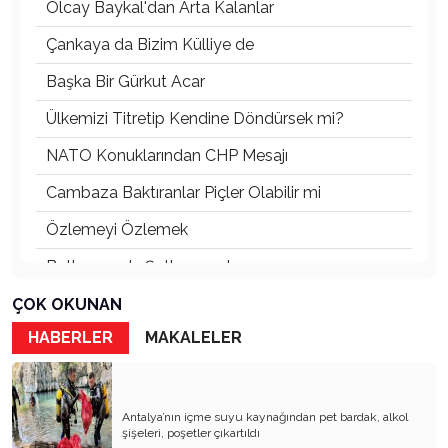
Olcay Baykal'dan Arta Kalanlar
Çankaya da Bizim Külliye de
Başka Bir Gürkut Acar
Ülkemizi Titretip Kendine Döndürsek mi?
NATO Konuklarından CHP Mesajı
Cambaza Baktıranlar Piçler Olabilir mi
Özlemeyi Özlemek
Butlanınız da Şutlanınız da
Yaşananların Vebali Kim
ÇOK OKUNAN
HABERLER
MAKALELER
Siyasetin Kökleri Köklerin Siyaseti
Nereye CHP Nereye
Öf Öf de Öf Öf
Antalya’nın içme suyu kaynağından pet bardak, alkol
şişeleri, poşetler çıkartıldı