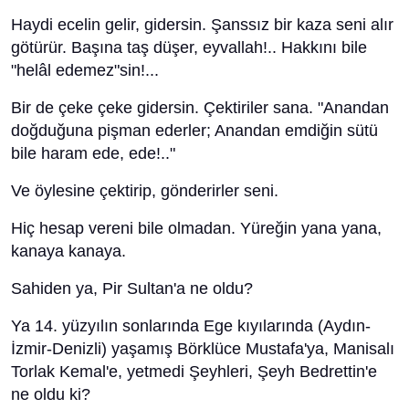
Haydi ecelin gelir, gidersin. Şanssız bir kaza seni alır
götürür. Başına taş düşer, eyvallah!.. Hakkını bile
"helâl edemez"sin!...
Bir de çeke çeke gidersin. Çektiriler sana. "Anandan
doğduğuna pişman ederler; Anandan emdiğin sütü
bile haram ede, ede!.."
Ve öylesine çektirip, gönderirler seni.
Hiç hesap vereni bile olmadan. Yüreğin yana yana,
kanaya kanaya.
Sahiden ya, Pir Sultan'a ne oldu?
Ya 14. yüzyılın sonlarında Ege kıyılarında (Aydın-
İzmir-Denizli) yaşamış Börklüce Mustafa'ya, Manisalı
Torlak Kemal'e, yetmedi Şeyhleri, Şeyh Bedrettin'e
ne oldu ki?