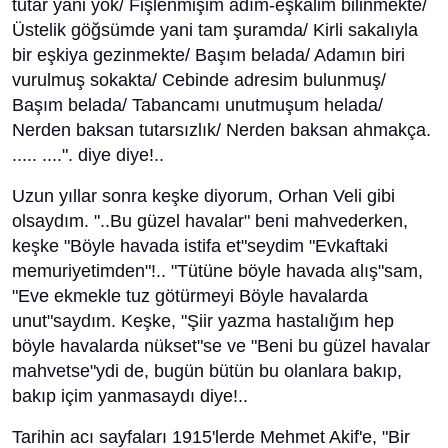
tutar yani yok/ Fişlenmişim adım-eşkalim bilinmekte/
Üstelik göğsümde yani tam şuramda/ Kirli sakalıyla
bir eşkiya gezinmekte/ Başım belada/ Adamın biri
vurulmuş sokakta/ Cebinde adresim bulunmuş/
Başım belada/ Tabancamı unutmuşum helada/
Nerden baksan tutarsızlık/ Nerden baksan ahmakça.
..... ....". diye diye!..
Uzun yıllar sonra keşke diyorum, Orhan Veli gibi
olsaydım. "..Bu güzel havalar" beni mahvederken,
keşke "Böyle havada istifa et"seydim "Evkaftaki
memuriyetimden"!.. "Tütüne böyle havada alış"sam,
"Eve ekmekle tuz götürmeyi Böyle havalarda
unut"saydım. Keşke, "Şiir yazma hastalığım hep
böyle havalarda nükset"se ve "Beni bu güzel havalar
mahvetse"ydi de, bugün bütün bu olanlara bakıp,
bakıp içim yanmasaydı diye!..
Tarihin acı sayfaları 1915'lerde Mehmet Akif'e, "Bir