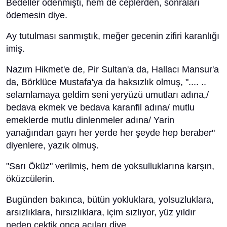
Bedeller ödenmişti, hem de ceplerden, sonraları
ödemesin diye.
Ay tutulması sanmıştık, meğer gecenin zifiri karanlığı
imiş.
Nazım Hikmet'e de, Pir Sultan'a da, Hallacı Mansur'a
da, Börklüce Mustafa'ya da haksızlık olmuş, ".... ..
selamlamaya geldim seni yeryüzü umutları adına,/
bedava ekmek ve bedava karanfil adına/ mutlu
emeklerde mutlu dinlenmeler adına/ Yarin
yanağından gayrı her yerde her şeyde hep beraber"
diyenlere, yazık olmuş.
"Sarı Öküz" verilmiş, hem de yoksulluklarına karşın,
öküzcülerin.
Bugünden bakınca, bütün yokluklara, yolsuzluklara,
arsızlıklara, hırsızlıklara, içim sızlıyor, yüz yıldır
neden çektik onca acıları diye.