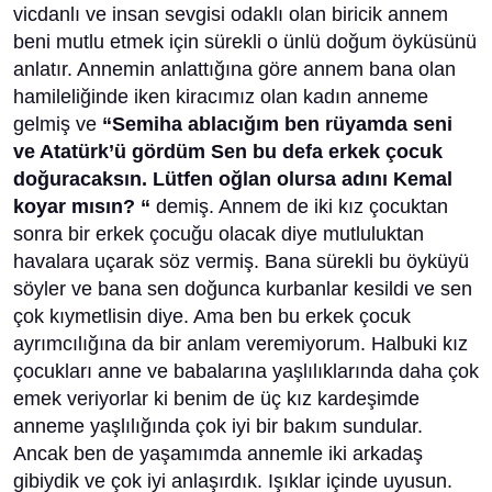
vicdanlı ve insan sevgisi odaklı olan biricik annem
beni mutlu etmek için sürekli o ünlü doğum öyküsünü
anlatır. Annemin anlattığına göre annem bana olan
hamileliğinde iken kiracımız olan kadın anneme
gelmiş ve
“Semiha ablacığım ben rüyamda seni
ve Atatürk’ü gördüm Sen bu defa erkek çocuk
doğuracaksın. Lütfen oğlan olursa adını Kemal
koyar mısın? “
demiş. Annem de iki kız çocuktan
sonra bir erkek çocuğu olacak diye mutluluktan
havalara uçarak söz vermiş. Bana sürekli bu öyküyü
söyler ve bana sen doğunca kurbanlar kesildi ve sen
çok kıymetlisin diye. Ama ben bu erkek çocuk
ayrımcılığına da bir anlam veremiyorum. Halbuki kız
çocukları anne ve babalarına yaşlılıklarında daha çok
emek veriyorlar ki benim de üç kız kardeşimde
anneme yaşlılığında çok iyi bir bakım sundular.
Ancak ben de yaşamımda annemle iki arkadaş
gibiydik ve çok iyi anlaşırdık. Işıklar içinde uyusun.