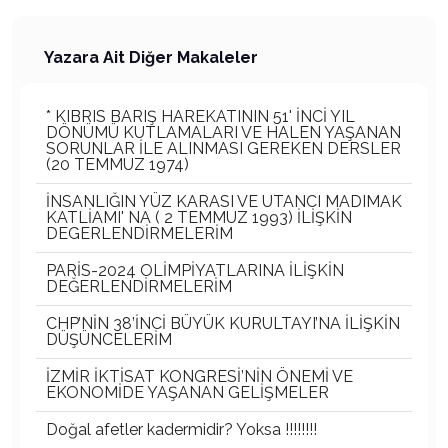
Yazara Ait Diğer Makaleler
* KIBRIS BARIŞ HAREKATININ 51' İNCİ YIL
DÖNÜMÜ KUTLAMALARI VE HALEN YAŞANAN
SORUNLAR İLE ALINMASI GEREKEN DERSLER
(20 TEMMUZ 1974)
İNSANLIĞIN YÜZ KARASI VE UTANCI MADIMAK
KATLİAMI' NA ( 2 TEMMUZ 1993) İLİŞKİN
DEGERLENDİRMELERİM
PARİS-2024 OLİMPİYATLARINA İLİŞKİN
DEĞERLENDİRMELERİM
CHP’NİN 38’İNCİ BÜYÜK KURULTAYI’NA İLİŞKİN
DÜŞÜNCELERİM
İZMİR İKTİSAT KONGRESİ’NİN ÖNEMİ VE
EKONOMİDE YAŞANAN GELİŞMELER
Doğal afetler kadermidir? Yoksa !!!!!!!!