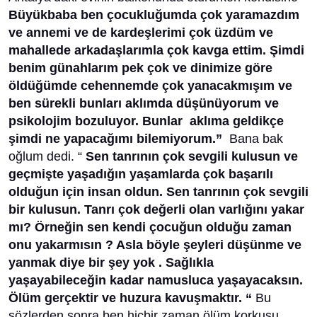
Büyükbaba ben çocukluğumda çok yaramazdım
ve annemi ve de kardeşlerimi çok üzdüm ve
mahallede arkadaşlarımla çok kavga ettim. Şimdi
benim günahlarım pek çok ve dinimize göre
öldüğümde cehennemde çok yanacakmışım ve
ben sürekli bunları aklımda düşünüyorum ve
psikolojim bozuluyor. Bunlar aklıma geldikçe
şimdi ne yapacağımı bilemiyorum.”
Bana bak
oğlum dedi. “
Sen tanrının çok sevgili kulusun ve
geçmişte yaşadığın yaşamlarda çok başarılı
olduğun için insan oldun. Sen tanrının çok sevgili
bir kulusun. Tanrı çok değerli olan varlığını yakar
mı? Örneğin sen kendi çocuğun olduğu zaman
onu yakarmısın ? Asla böyle şeyleri düşünme ve
yanmak diye bir şey yok . Sağlıkla
yaşayabileceğin kadar namusluca yaşayacaksın.
Ölüm gerçektir ve huzura kavuşmaktır. “
Bu
sözlerden sonra ben hiçbir zaman ölüm korkusu