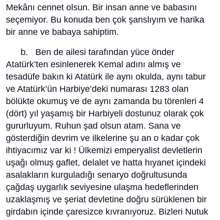
Mekânı cennet olsun. Bir insan anne ve babasını
seçemiyor. Bu konuda ben çok şanslıyım ve harika
bir anne ve babaya sahiptim.
b. Ben de ailesi tarafından yüce önder
Atatürk’ten esinlenerek Kemal adını almış ve
tesadüfe bakın ki Atatürk ile aynı okulda, aynı tabur
ve Atatürk’ün Harbiye’deki numarası 1283 olan
bölükte okumuş ve de aynı zamanda bu törenleri 4
(dört) yıl yaşamış bir Harbiyeli dostunuz olarak çok
gururluyum. Ruhun şad olsun atam. Sana ve
gösterdiğin devrim ve ilkelerine şu an o kadar çok
ihtiyacımız var ki ! Ülkemizi emperyalist devletlerin
uşağı olmuş gaflet, delalet ve hatta hıyanet içindeki
asalakların kurguladığı senaryo doğrultusunda
çağdaş uygarlık seviyesine ulaşma hedeflerinden
uzaklaşmış ve şeriat devletine doğru sürüklenen bir
girdabın içinde çaresizce kıvranıyoruz. Bizleri Nutuk