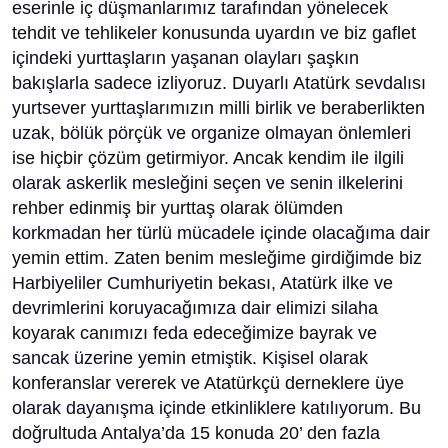
eserinle iç düşmanlarımız tarafından yönelecek
tehdit ve tehlikeler konusunda uyardın ve biz gaflet
içindeki yurttaşların yaşanan olayları şaşkın
bakışlarla sadece izliyoruz. Duyarlı Atatürk sevdalısı
yurtsever yurttaşlarımızın milli birlik ve beraberlikten
uzak, bölük pörçük ve organize olmayan önlemleri
ise hiçbir çözüm getirmiyor. Ancak kendim ile ilgili
olarak askerlik mesleğini seçen ve senin ilkelerini
rehber edinmiş bir yurttaş olarak ölümden
korkmadan her türlü mücadele içinde olacağıma dair
yemin ettim. Zaten benim mesleğime girdiğimde biz
Harbiyeliler Cumhuriyetin bekası, Atatürk ilke ve
devrimlerini koruyacağımıza dair elimizi silaha
koyarak canımızı feda edeceğimize bayrak ve
sancak üzerine yemin etmiştik. Kişisel olarak
konferanslar vererek ve Atatürkçü derneklere üye
olarak dayanışma içinde etkinliklere katılıyorum. Bu
doğrultuda Antalya’da 15 konuda 20’ den fazla