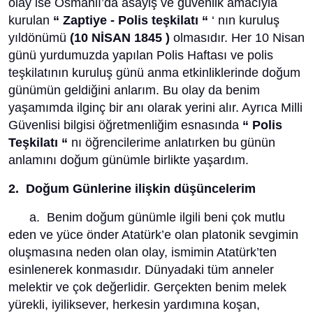
olay ise Osmanlı’da asayiş ve güvenlik amacıyla
kurulan
“ Zaptiye - Polis teşkilatı “
‘ nın kuruluş
yıldönümü
(10 NİSAN 1845 )
olmasıdır. Her 10 Nisan
günü yurdumuzda yapılan Polis Haftası ve polis
teşkilatının kuruluş günü anma etkinliklerinde doğum
günümün geldiğini anlarım. Bu olay da benim
yaşamımda ilginç bir anı olarak yerini alır. Ayrıca Milli
Güvenlisi bilgisi öğretmenliğim esnasında
“ Polis
Teşkilatı “
nı öğrencilerime anlatırken bu günün
anlamını doğum günümle birlikte yaşardım.
2. Doğum Günlerine ilişkin düşüncelerim
a. Benim doğum günümle ilgili beni çok mutlu
eden ve yüce önder Atatürk’e olan platonik sevgimin
oluşmasına neden olan olay, ismimin Atatürk’ten
esinlenerek konmasıdır. Dünyadaki tüm anneler
melektir ve çok değerlidir. Gerçekten benim melek
yürekli, iyiliksever, herkesin yardımına koşan,