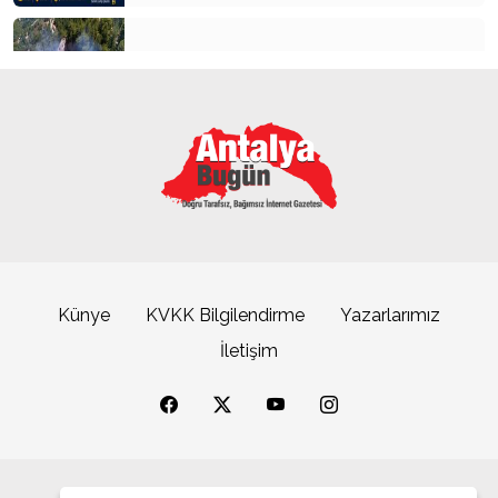
Alanya’da orman yangını 3 saatte kontrol altına alındı
Büyükşehrin sahipsiz sokak kedilerine özel mobil
kısırlaştırma hizmeti
Künye
KVKK Bilgilendirme
Yazarlarımız
İletişim
ASAT’tan COP31 öncesi altyapı hamlesi