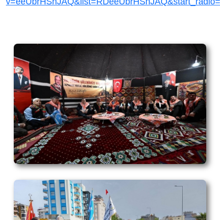
v=eeUbrHShJAQ&list=RDeeUbrHShJAQ&start_radio