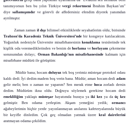
tanımıyorsun ben bu
yılın Türkiye
vergi rekortmeni
İbrahim Baykan’ım”
diye
sallamışımdır
ve görevli de affedersiniz efendim diyerek yanımdan
ayrılmıştır.
Zaman zaman
il dışı
bilimsel etkinliklerde seyahatlerim oldu; birisinde
Trabzon’da
Karadeniz Teknik Üniversitesi’nde
bir kongreye katılacaktım.
Yoğunluk nedeniyle Üniversite misafirhanesinin
konaklama
tesislerinde tek
kişilik oda veremediklerinden ve benim de
horlama
ve
horlayanı
çekememe
sorunumdan dolayı;
Orman Bakanlığı’nın
misafirhanesinde
kalmam için
misafirhane müdürü ile görüştüm:
Müdür bana; hocam
doluyuz
tek boş yerimiz müsteşar protokol odası
kaldı dedi. İyi dedim madem boş verin bana. Müdür; aman hocam dedi
adam
gelir melir, ben o zaman ne yaparım? Sen merak etme
hoca
zorladı dersin
dedim. Müdürüm ikna oldu. Doğruyu söylemek gerekirse hocam dedi
emekliliğim
yaklaştı
müsteşar
hayatımda buraya ya
iki kez
ya da
üç kez
gelmiştir. Ben odama yerleştim. Akşam yemeğini yedik;
ormancı
ağabeylerimin hiçbir yerde yayınlanmayan anılarını kafeteryalarında büyük
bir keyifle dinledim. Çok geç olmadan yatmak üzere
kral dairelerini
aratmayan odama çekildim.