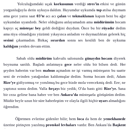
Yolculuğumdaki uçak
korkusunun
verdiği
stres’in
etkisi ve günün
yorgunluğuyla derin
uykuya daldım. Huyumdur uykumda
top
atılsa duymam
ama gece yarısı saat
03’te
acı acı
çalan
ve
tokmaklanan
kapım beni bu ağır
uykumdan uyandırdı. Neler olduğunu anlayamadım ama
müdürümün
hocam
kapıyı aç
müsteşa
r
bey
geldi dediğini duydum. Önce bu bir
rüyadır
dedim
ama rüya olmadığını yüzümü yıkayınca anladım ve duymazlıktan gelerek hiç
sesimi
çıkarmadım. Birkaç
ısrardan
sonra ses kesildi ben de uykuma
kaldığım
yerden devam ettim.
Sabah oldu
müdürüm
kahvaltı salonunda
günaydın hocam
diyerek
boynuma sarıldı. Başladı anlatmaya
gece
neler oldu bir bilsen dedi. Her
şeyden haberim var ben
mahsus
açmadım ne işi varmış müsteşarın bu saatte
seni de evinden yatağından kaldırmışlar dedim. Sorma hocam dedi; Adam
Rize’ye
gidiyormuş ve yorulmuş bu gece bizde mola verecekmiş dedi. Eee; ne
yaptınız sonra dedim. Valla
fırçayı
biz yedik; O’da bastı gitti
Rize’ye.
Sana
bir ceza gelirse bana haber ver ben
Ankara’da
müsteşarla görüşürüm dedim.
Müdür beyle uzun bir süre haberleştim ve olayla ilgili hiçbir
uyarı
almadığını
öğrendim.
Öğretmen evlerine gidenler bilir; hem
loca
da hem de
yemekhanede
üzerine pirinçten yazılmış
protokol levhaları
vardır. Ben Ankara’da
Başkent