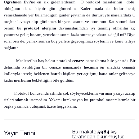
Öğretmen Evi’
ne en sık gidenlerdenim.
O protokol masalarının
dolu
olduğunu daha hiçbir gün görmedim. Kader orada da bulur beni;
yemekhanede yer bulamadığım günler şeytanın da dürtüsüyle masalardaki O
meşhur levhayı alıp görünmez bir yere atarım ve otururum. Kat sorumluları
benim bu
protokol
alerjimi
davranışlarımdan iyi tanımış olmalılar ki;
yanımıza gelir; hocam, yemekten sonra fazla oturmayacaksınız değil mi? Diye
sorar ben de; yemek sonrası boş yerlere geçeceğimizi söylerim ve konu tatlıya
bağlanır.
Maalesef bu baş belası protokol
cenaze
namazlarına bile yansıdı. Bir
defasında katıldığım bir cenaze namazında
hocanın
ön sıradaki cemaati
kollarıyla iterek; beklenen
hatırlı
kişilere yer açtığını; hatta onlar gelinceye
kadar
merhumu
beklettiğini bile gördüm.
Protokol konusunda aslında çok söyleyeceklerim var ama yazıyı uzatıp
sizleri
sıkmak
istemedim. Yakamı bırakmayan bu protokol maceralarımla bir
başka yazımda buluşmak üzere hoşça kalın.
Bu makale
5984
kişi
Yayın Tarihi
tarafından okunmuştur.