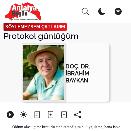
Arama Yap!
Kapat
SÖYLEMEZSEM ÇATLARIM
Protokol günlüğüm
DOÇ. DR.
İBRAHİM
BAYKAN
Oldum olası içime bir türlü sindiremediğim bu uygulama; bana
iş
ve