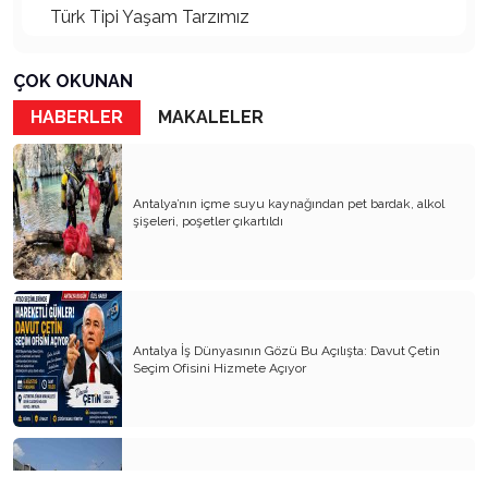
Türk Tipi Yaşam Tarzımız
Kader Diyemezsin Sen Kendin Ettin
ÇOK OKUNAN
Katil Ağaçlar
HABERLER
MAKALELER
Keşke Herkes Sevdiği ve İyi Bildiği İşi Yapsa
Veda Mektubum
Antalya’nın içme suyu kaynağından pet bardak, alkol
Avm’ler Sinek Avlıyor
şişeleri, poşetler çıkartıldı
Hangi Gazetecilerin Günü?
Çok Para, Çok Bela
Geçen Yıldan Akılda Kalanlar
Antalya İş Dünyasının Gözü Bu Açılışta: Davut Çetin
Seçim Ofisini Hizmete Açıyor
Yeni Yıl Duam
Çağımızın Hastalığı Madde Bağımlılığı
Yürek Burkan İsyanlarım