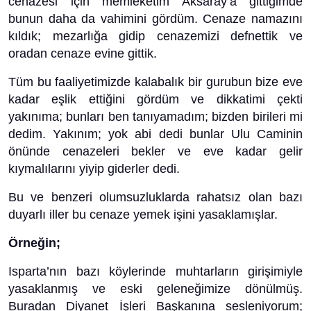
cenazesi için memleketim Aksaray’a gittiğimde
bunun daha da vahimini gördüm. Cenaze namazını
kıldık; mezarlığa gidip cenazemizi defnettik ve
oradan cenaze evine gittik.
Tüm bu faaliyetimizde kalabalık bir gurubun bize eve
kadar eşlik ettiğini gördüm ve dikkatimi çekti
yakınıma; bunları ben tanıyamadım; bizden birileri mi
dedim. Yakınım; yok abi dedi bunlar Ulu Caminin
önünde cenazeleri bekler ve eve kadar gelir
kıymalılarını yiyip giderler dedi.
Bu ve benzeri olumsuzluklarda rahatsız olan bazı
duyarlı iller bu cenaze yemek işini yasaklamışlar.
Örneğin;
Isparta’nın bazı köylerinde muhtarların girişimiyle
yasaklanmış ve eski geleneğimize dönülmüş.
Buradan Diyanet İşleri Başkanına sesleniyorum;