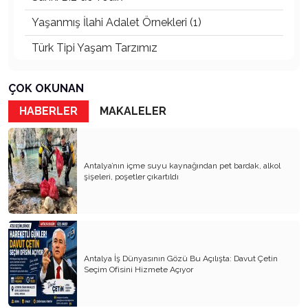
Yaşanmış İlahi Adalet Örnekleri (1)
Türk Tipi Yaşam Tarzımız
Kader Diyemezsin Sen Kendin Ettin
ÇOK OKUNAN
Katil Ağaçlar
HABERLER
MAKALELER
Keşke Herkes Sevdiği ve İyi Bildiği İşi Yapsa
Veda Mektubum
Antalya’nın içme suyu kaynağından pet bardak, alkol
Avm’ler Sinek Avlıyor
şişeleri, poşetler çıkartıldı
Hangi Gazetecilerin Günü?
Çok Para, Çok Bela
Geçen Yıldan Akılda Kalanlar
Antalya İş Dünyasının Gözü Bu Açılışta: Davut Çetin
Seçim Ofisini Hizmete Açıyor
Yeni Yıl Duam
Çağımızın Hastalığı Madde Bağımlılığı