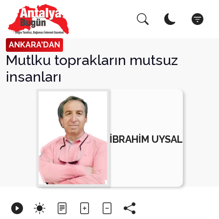
Arama Yap!
Kapat
ANKARA'DAN
Mutlku toprakların mutsuz
insanları
İBRAHİM UYSAL