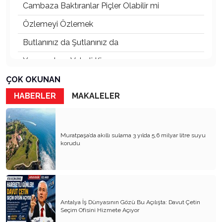
Cambaza Baktıranlar Piçler Olabilir mi
Özlemeyi Özlemek
Butlanınız da Şutlanınız da
Yaşananların Vebali Kim
Siyasetin Kökleri Köklerin Siyaseti
ÇOK OKUNAN
HABERLER
MAKALELER
Nereye CHP Nereye
Öf Öf de Öf Öf
Birbirimizi Anlasak mı
Muratpaşa’da akıllı sulama 3 yılda 5,6 milyar litre suyu
korudu
Kapitalist Yaşam Tarzına İslami Ekonomi
Mayıs’ta öldürüldük, Haziran’da direndik.
İki Miras T.C ve CHP
Antalya İş Dünyasının Gözü Bu Açılışta: Davut Çetin
Atanı Tanımak Gurur Verir
Seçim Ofisini Hizmete Açıyor