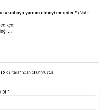
i ve akrabaya yardım etmeyi emreder.”
(Nahl
medikçe;
değil…
310
kişi tarafından okunmuştur.
apın