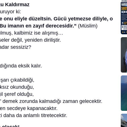
u Kaldırmaz
uruyor ki:
 onu eliyle düzeltsin. Gücü yetmezse diliyle, o
Bu imanın en zayıf derecesidir.”
(Müslim)
rulmuş, kalbimiz ise alışmış…
er değil, yeniden diriliştir.
kadar sessiziz?
ığında eksik kalır.
arı çıkabildiği,
aksız okunduğu,
l şeref olduğu,
” demek zorunda kalmadığı zaman gelecektir.
en secdeye kapanacaktır.
 daha da anlamlı titretecektir.