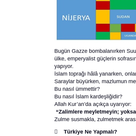
Bugün Gazze bombalanırken Suud
ülke, emperyalist güçlerin sofrası
yapıyor.
İslam toprağı hâlâ yanarken, onla
Saraylar büyürken, mazlumun meza
Bu nasıl ümmettir?
Bu nasıl İslam kardeşliğidir?
Allah Kur’an’da açıkça uyarıyor:
“Zalimlere meyletmeyin; yoksa 
Zulme susmakla, zulmetmek arasın
 Türkiye Ne Yapmalı?