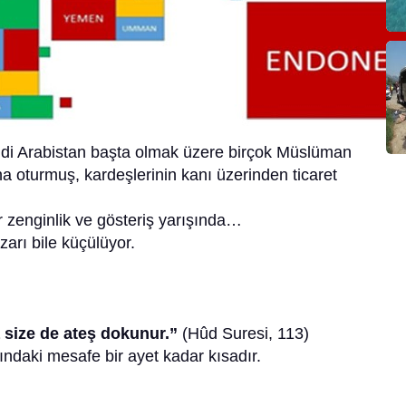
i Arabistan başta olmak üzere birçok Müslüman
na oturmuş, kardeşlerinin kanı üzerinden ticaret
r zenginlik ve gösteriş yarışında…
rı bile küçülüyor.
size de ateş dokunur.”
(Hûd Suresi, 113)
daki mesafe bir ayet kadar kısadır.