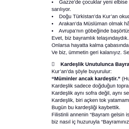
• Gazze’de çocuklar yeni elbise y
sarılıyor.
• Doğu Türkistan’da Kur’an okuduğ
• Arakan’da Müslüman olmak hâl
• Avrupa’nın göbeğinde başörtüsü
Evet, biz bayramlık telaşındaydık.
Onlarsa hayatta kalma çabasında
Ve biz, ümmetin geri kalanıyız. S
 Kardeşlik Unutulunca Bayra
Kur’an’da şöyle buyurulur:
“Müminler ancak kardeştir.”
(Hu
Kardeşlik sadece doğduğun toprakla
Kardeşlik aynı sofra değil, aynı s
Kardeşlik, biri açken tok yatamama
Bugün bu kardeşliği kaybettik.
Filistinli annenin “Bayram gelsin 
biz nasıl iç huzuruyla “Bayramınız