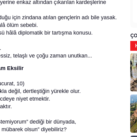
erine enkaz altından çıkarılan kardeşlerine
u için zindana atılan gençlerin adı bile yasak.
â ölüm sebebi.
 hâlâ diplomatik bir tartışma konusu.
ÇO
.
essiz, telaşlı ve çoğu zaman unutkan...
m Eksilir
curat, 10)
 değil, dertleştiğin yürekle olur.
ecdeye niyet etmektir.
ktır.
istemiyorum” dediği bir dünyada,
 mübarek olsun” diyebiliriz?