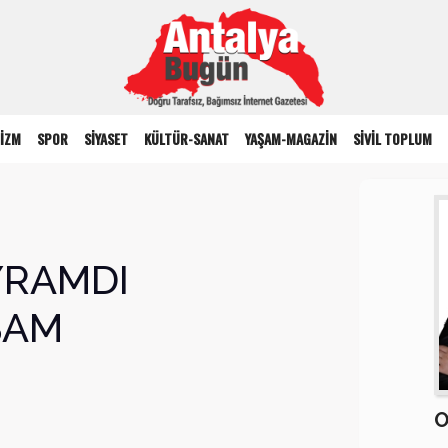
İZM
SPOR
SİYASET
KÜLTÜR-SANAT
YAŞAM-MAGAZİN
SİVİL TOPLUM
YRAMDI
ŞAM
O