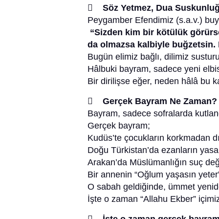
 Söz Yetmez, Dua Suskunluğ
Peygamber Efendimiz (s.a.v.) buy
“Sizden kim bir kötülük görürse
da olmazsa kalbiyle buğzetsin. 
Bugün elimiz bağlı, dilimiz sustu
Hâlbuki bayram, sadece yeni elbisel
Bir dirilişse eğer, neden hâlâ bu 
 Gerçek Bayram Ne Zaman?
Bayram, sadece sofralarda kutland
Gerçek bayram;
Kudüs’te çocukların korkmadan dış
Doğu Türkistan’da ezanların yas
Arakan’da Müslümanlığın suç deği
Bir annenin “Oğlum yaşasın yeter
O sabah geldiğinde, ümmet yenid
İşte o zaman “Allahu Ekber” içimizi