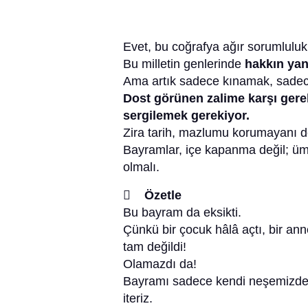
Evet, bu coğrafya ağır sorumluluk 
Bu milletin genlerinde
hakkın yan
Ama artık sadece kınamak, sadec
Dost görünen zalime karşı gerek
sergilemek gerekiyor.
Zira tarih, mazlumu korumayanı değ
Bayramlar, içe kapanma değil; ümm
olmalı.
 Özetle
Bu bayram da eksikti.
Çünkü bir çocuk hâlâ açtı, bir a
tam değildi!
Olamazdı da!
Bayramı sadece kendi neşemizde k
iteriz.