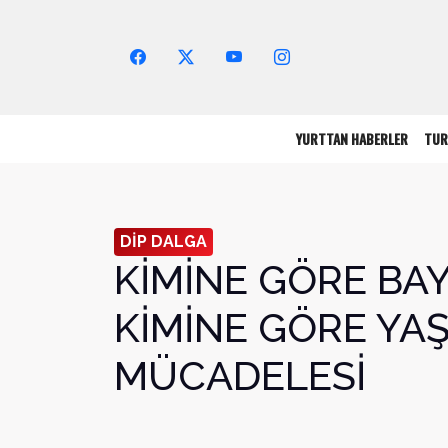
Arama Yap!
YURTTAN HABERLER
TUR
DİP DALGA
KİMİNE GÖRE BA
KİMİNE GÖRE YA
MÜCADELESİ