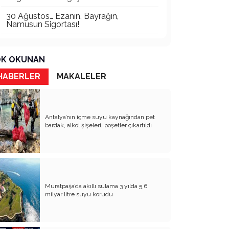
30 Ağustos… Ezanın, Bayrağın,
Namusun Sigortası!
Anka Gibi Her Ağustos'ta Yeniden!
K OKUNAN
Hiç Bu Kadar Etik(siz)leşmemiştik !
HABERLER
MAKALELER
Güven Yıkılırsa, Siyaset Susar
VAR OLSUN GENÇLİK, YANSIN ESKİ
KAFA!
Antalya’nın içme suyu kaynağından pet
bardak, alkol şişeleri, poşetler çıkartıldı
Devlet Yönetimini Kimlik Pazarlığına
Çevirmek: Akıl Tutulmasıdır
Ne Koltukmuş Arkadaş!
Değişmeyen Oyun!
Muratpaşa’da akıllı sulama 3 yılda 5,6
Yenilenmiş Ambalajda Bayat Siyaset
milyar litre suyu korudu
TUTARSIZLIKTAN ÖZGÜRLÜĞE…