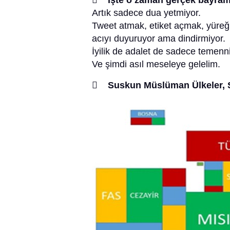
 İşte o zaman gerçek bayram
Artık sadece dua yetmiyor.
Tweet atmak, etiket açmak, yüreği
acıyı duyuruyor ama dindirmiyor.
İyilik de adalet de sadece temenni
Ve şimdi asıl meseleye gelelim.
 Suskun Müslüman Ülkeler, S