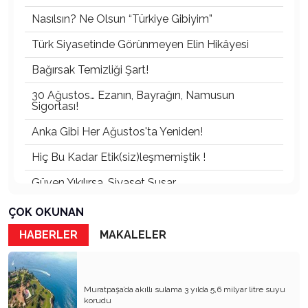
Nasılsın? Ne Olsun “Türkiye Gibiyim”
Türk Siyasetinde Görünmeyen Elin Hikâyesi
Bağırsak Temizliği Şart!
30 Ağustos… Ezanın, Bayrağın, Namusun
Sigortası!
Anka Gibi Her Ağustos'ta Yeniden!
Hiç Bu Kadar Etik(siz)leşmemiştik !
Güven Yıkılırsa, Siyaset Susar
VAR OLSUN GENÇLİK, YANSIN ESKİ KAFA!
ÇOK OKUNAN
Devlet Yönetimini Kimlik Pazarlığına Çevirmek:
HABERLER
MAKALELER
Akıl Tutulmasıdır
Ne Koltukmuş Arkadaş!
Muratpaşa’da akıllı sulama 3 yılda 5,6 milyar litre suyu
Değişmeyen Oyun!
korudu