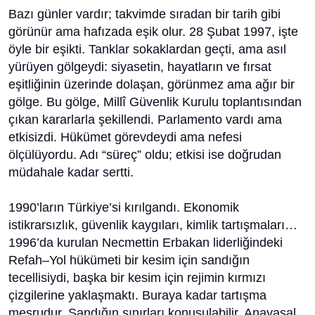
Bazı günler vardır; takvimde sıradan bir tarih gibi
görünür ama hafızada eşik olur. 28 Şubat 1997, işte
öyle bir eşikti. Tanklar sokaklardan geçti, ama asıl
yürüyen gölgeydi: siyasetin, hayatların ve fırsat
eşitliğinin üzerinde dolaşan, görünmez ama ağır bir
gölge. Bu gölge, Millî Güvenlik Kurulu toplantısından
çıkan kararlarla şekillendi. Parlamento vardı ama
etkisizdi. Hükümet görevdeydi ama nefesi
ölçülüyordu. Adı “süreç” oldu; etkisi ise doğrudan
müdahale kadar sertti.
1990’ların Türkiye’si kırılgandı. Ekonomik
istikrarsızlık, güvenlik kaygıları, kimlik tartışmaları…
1996’da kurulan Necmettin Erbakan liderliğindeki
Refah–Yol hükümeti bir kesim için sandığın
tecellisiydi, başka bir kesim için rejimin kırmızı
çizgilerine yaklaşmaktı. Buraya kadar tartışma
meşrudur. Sandığın sınırları konuşulabilir. Anayasal