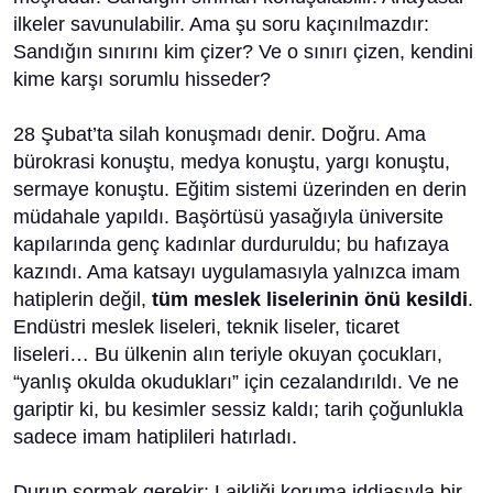
ilkeler savunulabilir. Ama şu soru kaçınılmazdır:
Sandığın sınırını kim çizer? Ve o sınırı çizen, kendini
kime karşı sorumlu hisseder?
28 Şubat’ta silah konuşmadı denir. Doğru. Ama
bürokrasi konuştu, medya konuştu, yargı konuştu,
sermaye konuştu. Eğitim sistemi üzerinden en derin
müdahale yapıldı. Başörtüsü yasağıyla üniversite
kapılarında genç kadınlar durduruldu; bu hafızaya
kazındı. Ama katsayı uygulamasıyla yalnızca imam
hatiplerin değil,
tüm meslek liselerinin önü kesildi
.
Endüstri meslek liseleri, teknik liseler, ticaret
liseleri… Bu ülkenin alın teriyle okuyan çocukları,
“yanlış okulda okudukları” için cezalandırıldı. Ve ne
gariptir ki, bu kesimler sessiz kaldı; tarih çoğunlukla
sadece imam hatiplileri hatırladı.
Durup sormak gerekir: Laikliği koruma iddiasıyla bir