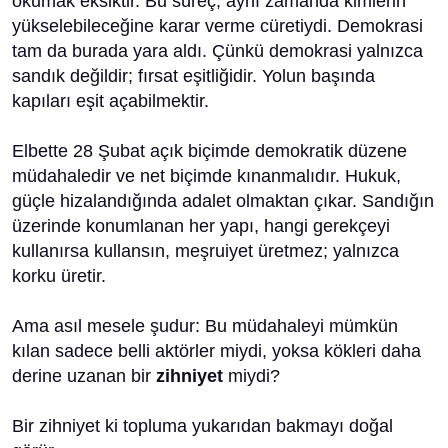
okumak eksiktir. Bu süreç, aynı zamanda kimlerin
yükselebileceğine karar verme cüretiydi. Demokrasi
tam da burada yara aldı. Çünkü demokrasi yalnızca
sandık değildir; fırsat eşitliğidir. Yolun başında
kapıları eşit açabilmektir.
Elbette 28 Şubat açık biçimde demokratik düzene
müdahaledir ve net biçimde kınanmalıdır. Hukuk,
güçle hizalandığında adalet olmaktan çıkar. Sandığın
üzerinde konumlanan her yapı, hangi gerekçeyi
kullanırsa kullansın, meşruiyet üretmez; yalnızca
korku üretir.
Ama asıl mesele şudur: Bu müdahaleyi mümkün
kılan sadece belli aktörler miydi, yoksa kökleri daha
derine uzanan bir
zihniyet
miydi?
Bir zihniyet ki topluma yukarıdan bakmayı doğal