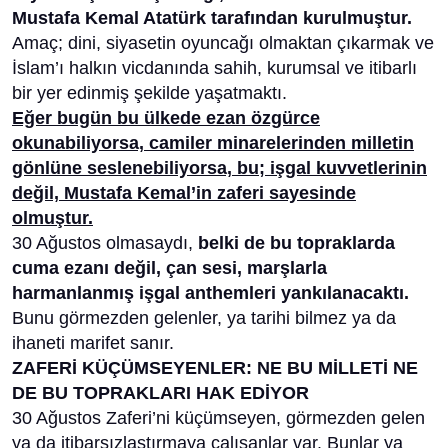
Mustafa Kemal Atatürk tarafından kurulmuştur.
Amaç; dini, siyasetin oyuncağı olmaktan çıkarmak ve
İslam’ı halkın vicdanında sahih, kurumsal ve itibarlı
bir yer edinmiş şekilde yaşatmaktı.
Eğer bugün bu ülkede ezan özgürce
okunabiliyorsa, camiler minarelerinden milletin
gönlüne seslenebiliyorsa, bu; işgal kuvvetlerinin
değil, Mustafa Kemal’in zaferi sayesinde
olmuştur.
30 Ağustos olmasaydı,
belki de bu topraklarda
cuma ezanı değil, çan sesi, marşlarla
harmanlanmış işgal anthemleri yankılanacaktı.
Bunu görmezden gelenler, ya tarihi bilmez ya da
ihaneti marifet sanır.
ZAFERİ KÜÇÜMSEYENLER: NE BU MİLLETİ NE
DE BU TOPRAKLARI HAK EDİYOR
30 Ağustos Zaferi’ni küçümseyen, görmezden gelen
ya da itibarsızlaştırmaya çalışanlar var. Bunlar ya