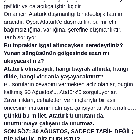
gafildir ya da açıkça işbirlikçidir.
Onlar için Atatürk düşmanlığı bir ideolojik tatmin
aracıdır. Oysa Atatürk’e düşmanlık, bu milletin
bağımsızlığına, varlığına, şerefine düşmanlıktır.
Tarih soruyor:
Bu topraklar işgal altındayken neredeydiniz?
Yunan süngüsünün gölgesinde ezan mı
okuyacaktınız?
Atatürk olmasaydı, hangi bayrak altında, hangi
dilde, hangi vicdanla yaşayacaktınız?
Bu soruların cevabını vermekten aciz olanlar, bugün
kalkmış 30 Ağustos’u, Atatürk’ü sorguluyorlar.
Zavallılıkları, cehaletleri ve hınçlarıyla bir asır
öncesinin intikamını almaya çalışıyorlar. Ama nafile…
Çünkü bu millet, Atatürk'ü unutanı da,
unutturmaya çalışanı da unutmaz.
SON SÖZ: 30 AĞUSTOS, SADECE TARİH DEĞİL;
BİR KİMLİK, BİR DURUŞTUR