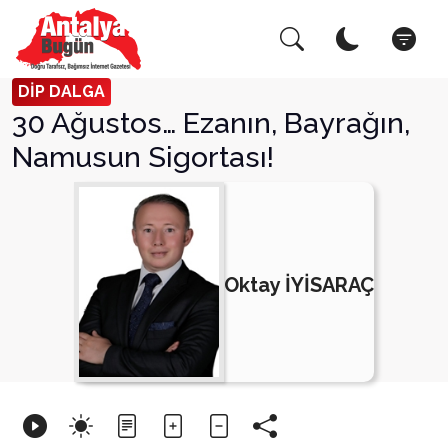
Arama Yap!
Kapat
DİP DALGA
30 Ağustos… Ezanın, Bayrağın,
Namusun Sigortası!
Oktay İYİSARAÇ