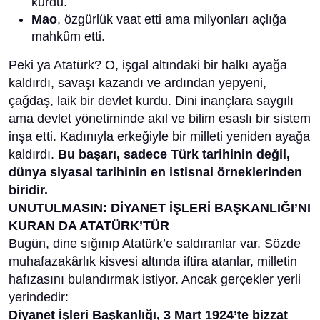
kurdu.
Mao
, özgürlük vaat etti ama milyonları açlığa
mahkûm etti.
Peki ya Atatürk? O, işgal altındaki bir halkı ayağa
kaldırdı, savaşı kazandı ve ardından yepyeni,
çağdaş, laik bir devlet kurdu. Dini inançlara saygılı
ama devlet yönetiminde akıl ve bilim esaslı bir sistem
inşa etti. Kadınıyla erkeğiyle bir milleti yeniden ayağa
kaldırdı.
Bu başarı, sadece Türk tarihinin değil,
dünya siyasal tarihinin en istisnai örneklerinden
biridir.
UNUTULMASIN: DİYANET İŞLERİ BAŞKANLIĞI’NI
KURAN DA ATATÜRK’TÜR
Bugün, dine sığınıp Atatürk’e saldıranlar var. Sözde
muhafazakârlık kisvesi altında iftira atanlar, milletin
hafızasını bulandırmak istiyor. Ancak gerçekler yerli
yerindedir:
Diyanet İşleri Başkanlığı, 3 Mart 1924’te bizzat