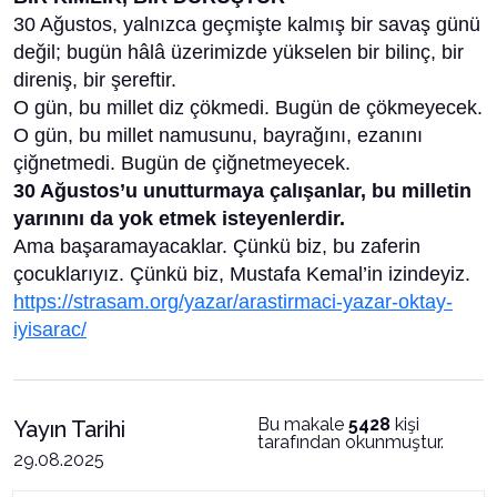
30 Ağustos, yalnızca geçmişte kalmış bir savaş günü
değil; bugün hâlâ üzerimizde yükselen bir bilinç, bir
direniş, bir şereftir.
O gün, bu millet diz çökmedi. Bugün de çökmeyecek.
O gün, bu millet namusunu, bayrağını, ezanını
çiğnetmedi. Bugün de çiğnetmeyecek.
30 Ağustos’u unutturmaya çalışanlar, bu milletin
yarınını da yok etmek isteyenlerdir.
Ama başaramayacaklar. Çünkü biz, bu zaferin
çocuklarıyız. Çünkü biz, Mustafa Kemal’in izindeyiz.
https://strasam.org/yazar/arastirmaci-yazar-oktay-
iyisarac/
Bu makale
5428
kişi
Yayın Tarihi
tarafından okunmuştur.
29.08.2025