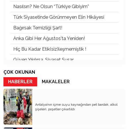
Nasılsın? Ne Olsun “Türkiye Gibiyim”
Türk Siyasetinde Görünmeyen Elin Hikâyesi
Bağırsak Temizliği Şart!
Anka Gibi Her Ağustos'ta Yeniden!
Hiç Bu Kadar Etik(siz)leşmemiştik !
Güven Yıkılırsa, Siyaset Susar
VAR OLSUN GENÇLİK, YANSIN ESKİ KAFA!
ÇOK OKUNAN
Devlet Yönetimini Kimlik Pazarlığına Çevirmek:
HABERLER
MAKALELER
Akıl Tutulmasıdır
Ne Koltukmuş Arkadaş!
Antalya’nın içme suyu kaynağından pet bardak, alkol
Değişmeyen Oyun!
şişeleri, poşetler çıkartıldı
Yenilenmiş Ambalajda Bayat Siyaset
KİMİNE GÖRE BAYRAMDI KİMİNE GÖRE