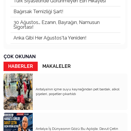
Türk Siyasetinde Görünmeyen Elin Hikâyesi
Bağırsak Temizliği Şart!
30 Ağustos… Ezanın, Bayrağın, Namusun
Sigortası!
Anka Gibi Her Ağustos'ta Yeniden!
Hiç Bu Kadar Etik(siz)leşmemiştik !
ÇOK OKUNAN
Güven Yıkılırsa, Siyaset Susar
HABERLER
MAKALELER
VAR OLSUN GENÇLİK, YANSIN ESKİ KAFA!
Devlet Yönetimini Kimlik Pazarlığına Çevirmek:
Akıl Tutulmasıdır
Antalya’nın içme suyu kaynağından pet bardak, alkol
şişeleri, poşetler çıkartıldı
Ne Koltukmuş Arkadaş!
Değişmeyen Oyun!
Yenilenmiş Ambalajda Bayat Siyaset
KİMİNE GÖRE BAYRAMDI KİMİNE GÖRE
Antalya İş Dünyasının Gözü Bu Açılışta: Davut Çetin