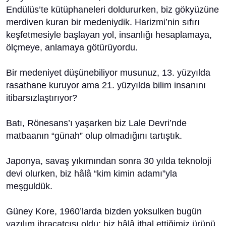
Endülüs’te kütüphaneleri doldururken, biz gökyüzüne
merdiven kuran bir medeniydik. Harizmi’nin sıfırı
keşfetmesiyle başlayan yol, insanlığı hesaplamaya,
ölçmeye, anlamaya götürüyordu.
Bir medeniyet düşünebiliyor musunuz, 13. yüzyılda
rasathane kuruyor ama 21. yüzyılda bilim insanını
itibarsızlaştırıyor?
Batı, Rönesans’ı yaşarken biz Lale Devri’nde
matbaanın “günah” olup olmadığını tartıştık.
Japonya, savaş yıkımından sonra 30 yılda teknoloji
devi olurken, biz hâlâ “kim kimin adamı”yla
meşguldük.
Güney Kore, 1960’larda bizden yoksulken bugün
yazılım ihracatçısı oldu; biz hâlâ ithal ettiğimiz ürünü