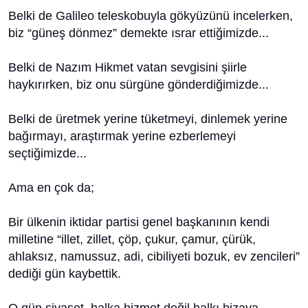
Belki de Galileo teleskobuyla gökyüzünü incelerken,
biz “güneş dönmez” demekte ısrar ettiğimizde...
Belki de Nazım Hikmet vatan sevgisini şiirle
haykırırken, biz onu sürgüne gönderdiğimizde...
Belki de üretmek yerine tüketmeyi, dinlemek yerine
bağırmayı, araştırmak yerine ezberlemeyi
seçtiğimizde...
Ama en çok da;
Bir ülkenin iktidar partisi genel başkanının kendi
milletine “illet, zillet, çöp, çukur, çamur, çürük,
ahlaksız, namussuz, adi, cibiliyeti bozuk, ev zencileri”
dediği gün kaybettik.
O gün siyaset, halka hizmet değil halkı hizaya