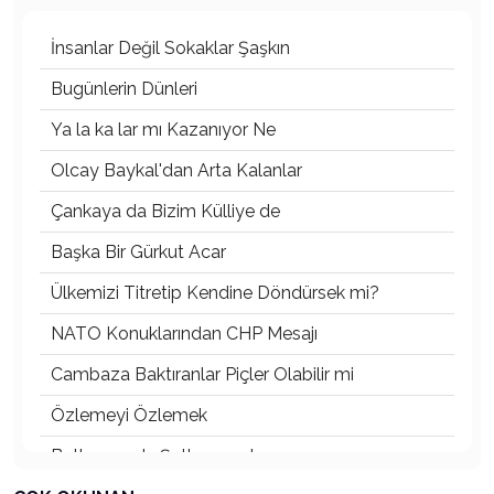
İnsanlar Değil Sokaklar Şaşkın
Bugünlerin Dünleri
Ya la ka lar mı Kazanıyor Ne
Olcay Baykal'dan Arta Kalanlar
Çankaya da Bizim Külliye de
Başka Bir Gürkut Acar
Ülkemizi Titretip Kendine Döndürsek mi?
NATO Konuklarından CHP Mesajı
Cambaza Baktıranlar Piçler Olabilir mi
Özlemeyi Özlemek
Butlanınız da Şutlanınız da