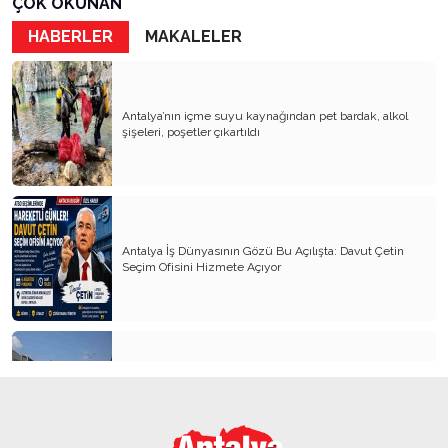
Yaşananların Vebali Kim
ÇOK OKUNAN
HABERLER
MAKALELER
Siyasetin Kökleri Köklerin Siyaseti
Nereye CHP Nereye
Öf Öf de Öf Öf
Antalya’nın içme suyu kaynağından pet bardak, alkol
şişeleri, poşetler çıkartıldı
Birbirimizi Anlasak mı
Kapitalist Yaşam Tarzına İslami Ekonomi
Mayıs’ta öldürüldük, Haziran’da direndik.
Antalya İş Dünyasının Gözü Bu Açılışta: Davut Çetin
İki Miras T.C ve CHP
Seçim Ofisini Hizmete Açıyor
Atanı Tanımak Gurur Verir
Entel Entel İşletiliyoruz
Soysuzluk Nerede ve Nasıl Başlar
Kemer’in yeni simgesi: Henna Heykeli
Bilinç Olmazsa Siyaset Uyutur
Oturup Biraz Düşünsek mi?