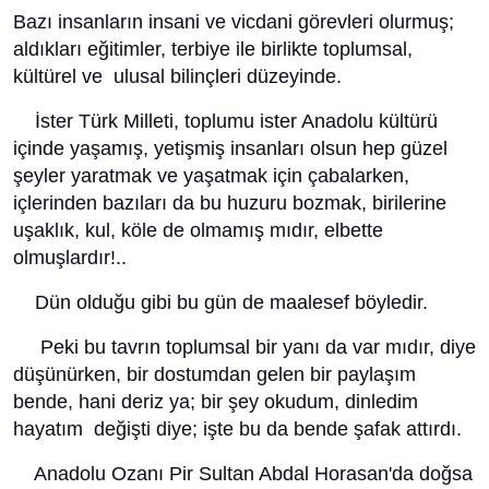
Bazı insanların insani ve vicdani görevleri olurmuş;
aldıkları eğitimler, terbiye ile birlikte toplumsal,
kültürel ve ulusal bilinçleri düzeyinde.
İster Türk Milleti, toplumu ister Anadolu kültürü
içinde yaşamış, yetişmiş insanları olsun hep güzel
şeyler yaratmak ve yaşatmak için çabalarken,
içlerinden bazıları da bu huzuru bozmak, birilerine
uşaklık, kul, köle de olmamış mıdır, elbette
olmuşlardır!..
Dün olduğu gibi bu gün de maalesef böyledir.
Peki bu tavrın toplumsal bir yanı da var mıdır, diye
düşünürken, bir dostumdan gelen bir paylaşım
bende, hani deriz ya; bir şey okudum, dinledim
hayatım değişti diye; işte bu da bende şafak attırdı.
Anadolu Ozanı Pir Sultan Abdal Horasan'da doğsa