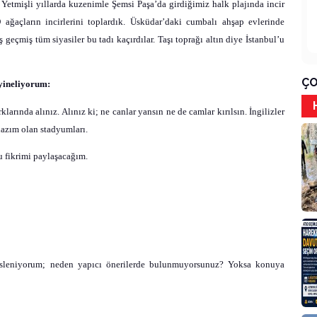
Yetmişli yıllarda kuzenimle Şemsi Paşa’da girdiğimiz halk plajında incir
O ağaçların incirlerini toplardık. Üsküdar’daki cumbalı ahşap evlerinde
geçmiş tüm siyasiler bu tadı kaçırdılar. Taşı toprağı altın diye İstanbul’u
ÇO
yineliyorum:
arında alınız. Alınız ki; ne canlar yansın ne de camlar kırılsın. İngilizler
lazım olan stadyumları.
 fikrimi paylaşacağım.
sleniyorum; neden yapıcı önerilerde bulunmuyorsunuz? Yoksa konuya