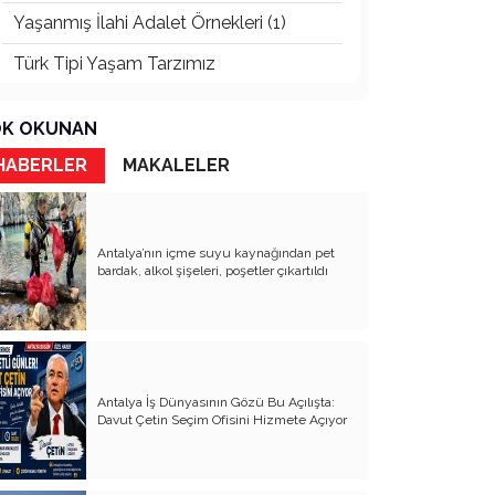
Yaşanmış İlahi Adalet Örnekleri (1)
Türk Tipi Yaşam Tarzımız
Kader Diyemezsin Sen Kendin Ettin
K OKUNAN
Katil Ağaçlar
HABERLER
MAKALELER
Keşke Herkes Sevdiği ve İyi Bildiği İşi
Yapsa
Veda Mektubum
Antalya’nın içme suyu kaynağından pet
bardak, alkol şişeleri, poşetler çıkartıldı
Avm’ler Sinek Avlıyor
Hangi Gazetecilerin Günü?
Çok Para, Çok Bela
Antalya İş Dünyasının Gözü Bu Açılışta:
Geçen Yıldan Akılda Kalanlar
Davut Çetin Seçim Ofisini Hizmete Açıyor
Yeni Yıl Duam
Çağımızın Hastalığı Madde Bağımlılığı