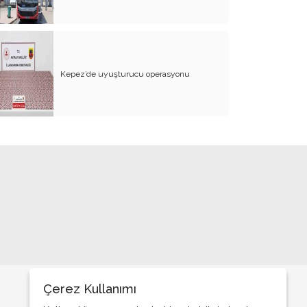
BİZDE KAÇ ROWAN VAR ACABA?
SANA NE!!
KADIN CİNAYETLERİNE FARKLI BİR
BAKIŞ
Kepez’de uyuşturucu operasyonu
SUYUMUZ ISINIYOR
ARKANA MUKAYYET OLACAKSIN
AKRABANIZ DAHİ OLSA ŞU TİP
İNSANLARIN NE EVİNE GİDİN, NE DE
EVİNİZE ALIN
RENKLİ KÖY
PAPA PAPA’YI SORGULAR MI?
GÜNÜMÜZ KAHPE SAVAŞLARI
ADI KURBAN BAYRAMI
Çerez Kullanımı
GÜVEN DUYMADIKLARIM