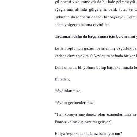
yıl öncesi vize konsaydı da bu hale gelmeseydi. 
ağaçlarının altında gölgelenir, balık tutar ve 
uykunun da sohbetin de tadı bir başkaydı. Gelmiş 
adeta yolgeçen hanına çevirdiler.
Tadımızın daha da kaçmaması için bu önerimi 
Lütfen toplumun gazını; belirlenmiş özgürlük parkl
kadar aklımız yok mu? Neyleyim haftada bir kez 
Daha olmadı; bir yolunu bulup başbakanımızla bu
Buradan;
*Aydınlarımıza,
*Aydın geçinenlerimize,
*Her konuya maydanoz olan uzmanlarımıza se
Fransız kalmak işinize mi geliyor?
Hülya Avşar kadar kafanız basmıyor mu?