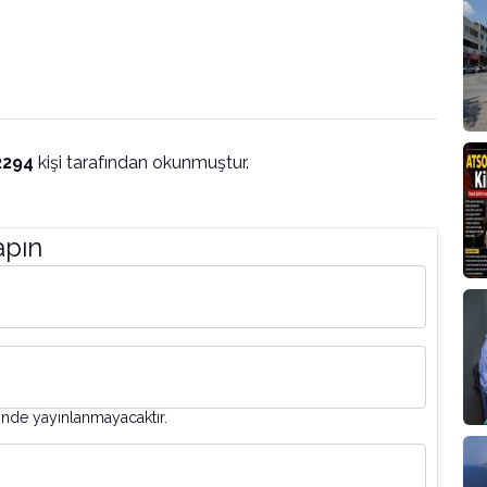
2294
kişi tarafından okunmuştur.
apın
inde yayınlanmayacaktır.