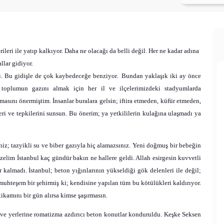
leri ile yatıp kalkıyor. Daha ne olacağı da belli değil. Her ne kadar adına
llar gidiyor.
i. Bu gidişle de çok kaybedeceğe benziyor.
Bundan yaklaşık iki ay önce
toplumun gazını almak için her il ve ilçelerimizdeki stadyumlarda
asını önermiştim. İnsanlar buralara gelsin; iftira etmeden, küfür etmeden,
eri ve tepkilerini sunsun. Bu önerim; ya yetkililerin kulağına ulaşmadı ya
iz; tazyikli su ve biber gazıyla hiç alamazsınız. Yeni doğmuş bir bebeğin
üzelim İstanbul kaç gündür bakın ne hallere geldi. Allah esirgesin kuvvetli
 kalmadı. İstanbul; beton yığınlarının yükseldiği gök delenleri ile değil;
muhteşem bir şehirmiş ki; kendisine yapılan tüm bu kötülükleri kaldırıyor.
ikamını bir gün alırsa kimse şaşırmasın.
ı ve yerlerine romatizma azdırıcı beton konutlar konduruldu. Keşke Seksen