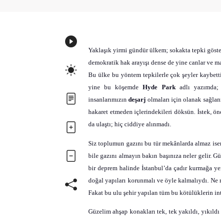
Yaklaşık yirmi gündür ülkem; sokakta tepki gösteri
demokratik hak arayışı dense de yine canlar ve ma
Bu ülke bu yöntem tepkilerle çok şeyler kaybett
yine bu köşemde
Hyde Park
adlı yazımda; 
insanlarımızın
deşarj
olmaları için olanak sağlanm
hakaret etmeden içlerindekileri döksün. İstek, ön
da ulaştı; hiç ciddiye alınmadı.
Siz toplumun gazını bu tür mekânlarda almaz isen
bile gazını almayın bakın başınıza neler gelir. G
bir deprem halinde İstanbul’da çadır kurmağa yer
doğal yapıları korunmalı ve öyle kalmalıydı. Ne 
Fakat bu ulu şehir yapılan tüm bu kötülüklerin int
Güzelim ahşap konakları tek, tek yakıldı, yıkıld