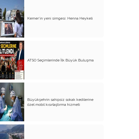
Yürek Burkan İsyanlarım
Kemer’in yeni simgesi: Henna Heykeli
Organ Nakli ve Bağışı Hakkında
Görüşlerim
Suyumuz Isınıyor Haberiniz Olsun!!
Sözde Kadın Hakları Günü
ATSO Seçimlerinde İlk Büyük Buluşma
Engellilerimize Engel Olmayalım
Öğretmenler Günü ve Eğitim
Sistemimiz
Kreşten Üniversiteye Tavsiyelerim
Büyükşehrin sahipsiz sokak kedilerine
Binalar ve Zinalar
özel mobil kısırlaştırma hizmeti
Altın Takı Mağdurları
Protokol
Modifiye Kadınlar