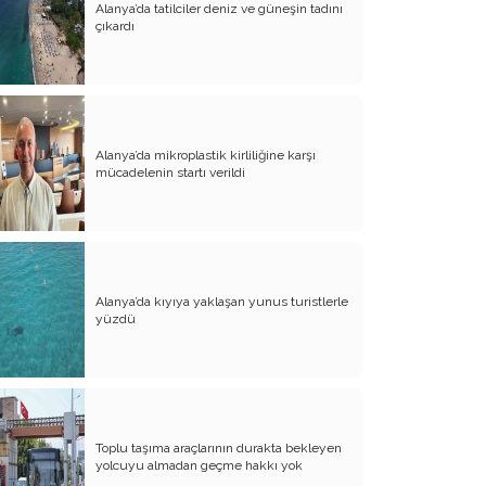
Alanya’da tatilciler deniz ve güneşin tadını
Evliliğin Anatomisi
çıkardı
Diyanet İşleri Hallet Şu İşleri
Mezarcı Hikmet’in Yürek Burkan Hayat
Hikayesi
Alanya’da mikroplastik kirliliğine karşı
Neşet Ertaş’ın Anısına
mücadelenin startı verildi
Canım Yurdum İnsanları - 1
Bu Yazım Sözde Değil Özde
Müslüman Olan Ülkeler İçindir!!
Aileme Duyduğum Özlem
Alanya’da kıyıya yaklaşan yunus turistlerle
yüzdü
Kırtasiye Vurgunu
Dijital Çağın Çocukları
Sıcak, Sıcak Çok Sıcak !!
Toplu taşıma araçlarının durakta bekleyen
FİKRET OTYAM’IN ANISINA
yolcuyu almadan geçme hakkı yok