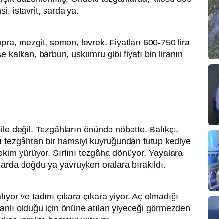
i, istavrit, sardalya.
ra, mezgit, somon, levrek. Fiyatları 600-750 lira
e kalkan, barbun, uskumru gibi fiyatı bin liranın
ile değil. Tezgâhların önünde nöbette. Balıkçı,
ığı tezgâhtan bir hamsiyi kuyruğundan tutup kediye
 çekim yürüyor. Sırtını tezgâha dönüyor. Yayalara
alarda doğdu ya yavruyken oralara bırakıldı.
lıyor ve tadını çıkara çıkara yiyor. Aç olmadığı
canlı olduğu için önüne atılan yiyeceği görmezden