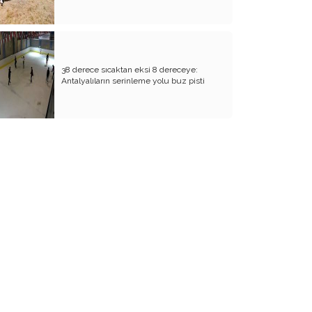
Bulut Hasadı İçin İşçi Aranıyor!
Haydi Gökyüzüne Bakalım!
Ölümden Başkası Yalan
38 derece sıcaktan eksi 8 dereceye:
Antalyalıların serinleme yolu buz pisti
Cumhuriyet Destanı ve Ankara Sevdası
Hoş Geldin Bahar! Bugün İlkbahar
Ekinoksu
Bugün Dünya Serçe Günü
Başkentte Ramazan Bereketi
Yalancı Baharmış!
Baharın Müjdecileri: Cemre ve Kardelen
Altın Tasın Kan Kusana Faydası Olmaz!
Yalnızlık Paylaşılmaz