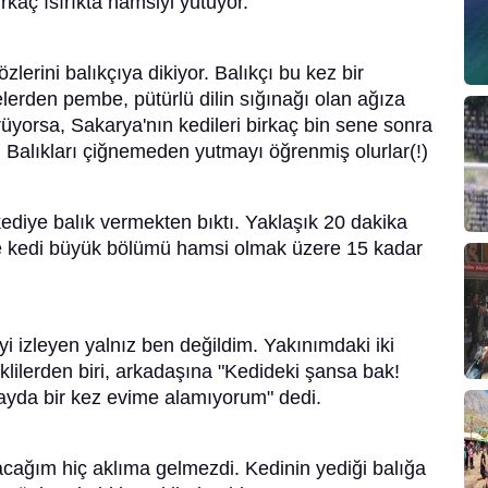
Birkaç ısırıkta hamsiyi yutuyor.
lerini balıkçıya dikiyor. Balıkçı bu kez bir
elerden pembe, pütürlü dilin sığınağı olan ağıza
üyorsa, Sakarya'nın kedileri birkaç bin sene sonra
. Balıkları çiğnemeden yutmayı öğrenmiş olurlar(!)
kediye balık vermekten bıktı. Yaklaşık 20 dakika
e kedi büyük bölümü hamsi olmak üzere 15 kadar
i izleyen yalnız ben değildim. Yakınımdaki iki
klilerden biri, arkadaşına "Kedideki şansa bak!
 ayda bir kez evime alamıyorum" dedi.
acağım hiç aklıma gelmezdi. Kedinin yediği balığa