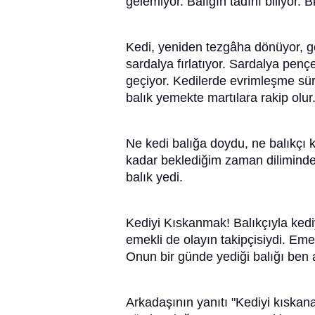
gelemiyor. Balığın tadını biliyor. 
Kedi, yeniden tezgâha dönüyor, göz
sardalya fırlatıyor. Sardalya penç
geçiyor. Kedilerde evrimleşme sür
balık yemekte martılara rakip olur
Ne kedi balığa doydu, ne balıkçı 
kadar beklediğim zaman dilimind
balık yedi.
Kediyi Kıskanmak! Balıkçıyla kediy
emekli de olayın takipçisiydi. Eme
Onun bir günde yediği balığı ben
Arkadaşının yanıtı "Kediyi kıskan