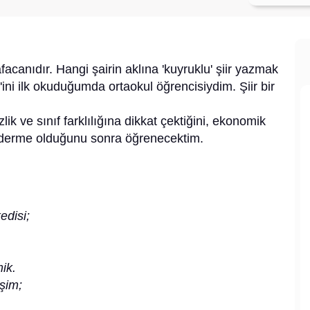
afacanıdır. Hangi şairin aklına 'kuyruklu' şiir yazmak
r'ini ilk okuduğumda ortaokul öğrencisiydim. Şiir bir
lik ve sınıf farklılığına dikkat çektiğini, ekonomik
gönderme olduğunu sonra öğrenecektim.
kedisi;
mik.
eşim;