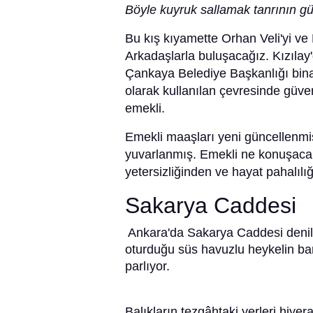
Böyle kuyruk sallamak tanrının g
Bu kış kıyamette Orhan Veli'yi ve K
Arkadaşlarla buluşacağız. Kızıla
Çankaya Belediye Başkanlığı bina
olarak kullanılan çevresinde güve
emekli.
Emekli maaşları yeni güncellenmiş
yuvarlanmış. Emekli ne konuşaca
yetersizliğinden ve hayat pahalılı
Sakarya Caddesi
Ankara'da Sakarya Caddesi denilinc
oturduğu süs havuzlu heykelin bank
parlıyor.
Balıkların tezgâhtaki yerleri hiye