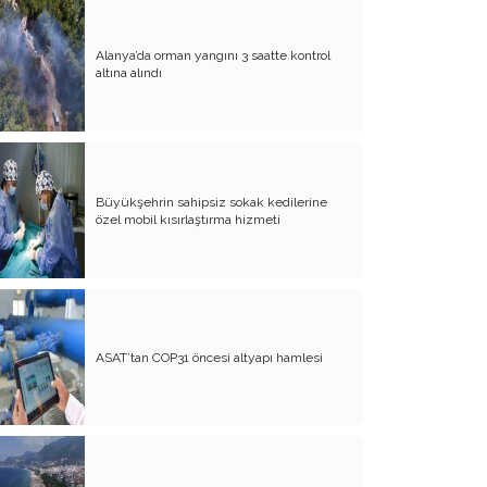
Kim Dur Diyecek?
Ömer’in Balığı
Alanya’da orman yangını 3 saatte kontrol
altına alındı
Küçük Bir Ölüm
Sanat Bitmez, Hele Ankara’da Asla!
Kitaplarla Yaşamak
Büyükşehrin sahipsiz sokak kedilerine
Gelme Artık Neye Yarar
özel mobil kısırlaştırma hizmeti
Kırşehir’den Kır Çiçeğine
Dert Etmeye Değer mi?
Anadolu’nun Son Abdalı, Neredesin
Sen!
ASAT’tan COP31 öncesi altyapı hamlesi
Güz Kokusu, Eylül Hüznü
Anadolu’nun Hazineleri ile Şu Bizim
Zavallı Cüzdanımız