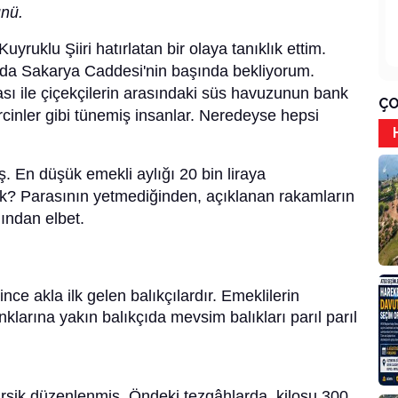
ünü.
uyruklu Şiiri hatırlatan bir olaya tanıklık ettim.
y'da Sakarya Caddesi'nin başında bekliyorum.
sı ile çiçekçilerin arasındaki süs havuzunun bank
ÇO
rcinler gibi tünemiş insanlar. Neredeyse hepsi
. En düşük emekli aylığı 20 bin liraya
k? Parasının yetmediğinden, açıklanan rakamların
ğından elbet.
e akla ilk gelen balıkçılardır. Emeklilerin
larına yakın balıkçıda mevsim balıkları parıl parıl
rarşik düzenlenmiş. Öndeki tezgâhlarda, kilosu 300