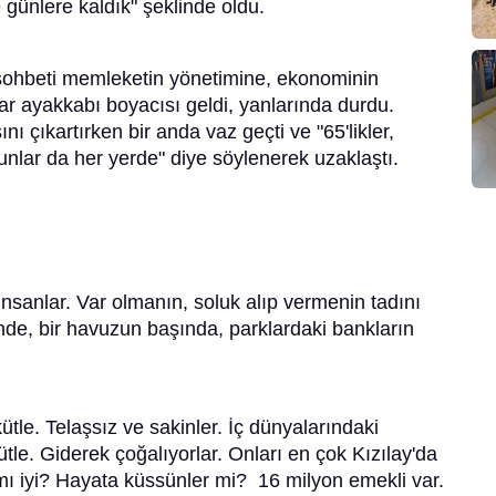
ünlere kaldık" şeklinde oldu.
 sohbeti memleketin yönetimine, ekonominin
yyar ayakkabı boyacısı geldi, yanlarında durdu.
 çıkartırken bir anda vaz geçti ve "65'likler,
unlar da her yerde" diye söylenerek uzaklaştı.
sanlar. Var olmanın, soluk alıp vermenin tadını
ünde, bir havuzun başında, parklardaki bankların
kütle. Telaşsız ve sakinler. İç dünyalarındaki
ütle. Giderek çoğalıyorlar. Onları en çok Kızılay'da
 iyi? Hayata küssünler mi? 16 milyon emekli var.