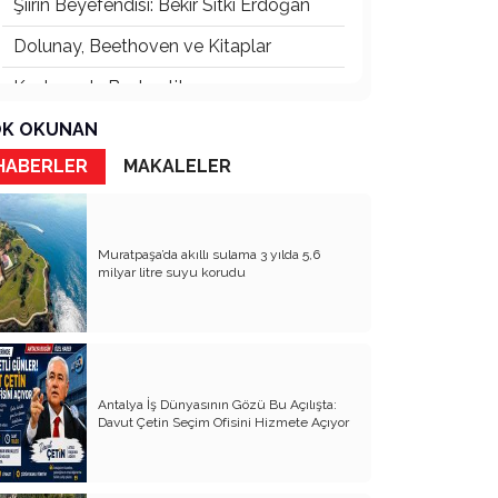
Şiirin Beyefendisi: Bekir Sıtkı Erdoğan
Dolunay, Beethoven ve Kitaplar
Kuşların da Başkenti!
Kadere Bak
K OKUNAN
HABERLER
MAKALELER
Ağaçlar Buz Kesti Meyvesi Kılıç Olan
Ağaçlar
KAYIP KAFATASI VE AĞLAYAN
HEYKEL
Muratpaşa’da akıllı sulama 3 yılda 5,6
milyar litre suyu korudu
Dostluklar Nereye Kadar?
Gül Goncası ile Oruç Açmak
Ankara Güncesi
Antalya İş Dünyasının Gözü Bu Açılışta:
İnsaf! Bir Bardak Çay 255,5 Lira Olur
Davut Çetin Seçim Ofisini Hizmete Açıyor
mu?
Hepten Gâvur mu Olalım?