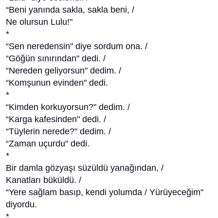
“Beni yanında sakla, sakla beni, /
Ne olursun Lulu!"
*
“Sen neredensin" diye sordum ona. /
“Göğün sınırından" dedi. /
“Nereden geliyorsun" dedim. /
“Komşunun evinden" dedi.
*
“Kimden korkuyorsun?" dedim. /
“Karga kafesinden" dedi. /
“Tüylerin nerede?" dedim. /
“Zaman uçurdu" dedi.
*
Bir damla gözyaşı süzüldü yanağından, /
Kanatları büküldü. /
“Yere sağlam basıp, kendi yolumda / Yürüyeceğim"
diyordu.
*