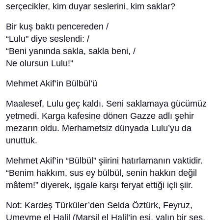
serçecikler, kim duyar seslerini, kim saklar?
Bir kuş baktı pencereden /
“Lulu" diye seslendi: /
“Beni yanında sakla, sakla beni, /
Ne olursun Lulu!"
Mehmet Akif’in Bülbül’ü
Maalesef, Lulu geç kaldı. Seni saklamaya gücümüz
yetmedi. Karga kafesine dönen Gazze adlı şehir
mezarın oldu. Merhametsiz dünyada Lulu’yu da
unuttuk.
Mehmet Akif’in “Bülbül” şiirini hatırlamanın vaktidir.
“Benim hakkım, sus ey bülbül, senin hakkın değil
mâtem!” diyerek, işgale karşı feryat ettiği içli şiir.
Not: Kardeş Türküler’den Selda Öztürk, Feyruz,
Umeyme el Halil (Marsil el Halil’in eşi, yalın bir ses,