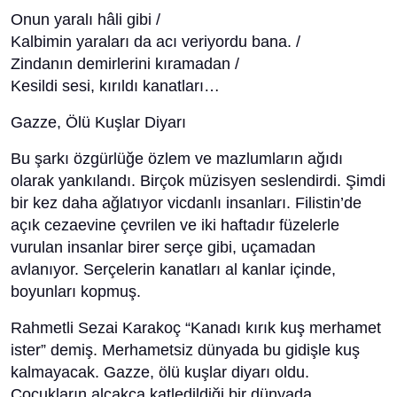
Onun yaralı hâli gibi /
Kalbimin yaraları da acı veriyordu bana. /
Zindanın demirlerini kıramadan /
Kesildi sesi, kırıldı kanatları…
Gazze, Ölü Kuşlar Diyarı
Bu şarkı özgürlüğe özlem ve mazlumların ağıdı
olarak yankılandı. Birçok müzisyen seslendirdi. Şimdi
bir kez daha ağlatıyor vicdanlı insanları. Filistin’de
açık cezaevine çevrilen ve iki haftadır füzelerle
vurulan insanlar birer serçe gibi, uçamadan
avlanıyor. Serçelerin kanatları al kanlar içinde,
boyunları kopmuş.
Rahmetli Sezai Karakoç “Kanadı kırık kuş merhamet
ister” demiş. Merhametsiz dünyada bu gidişle kuş
kalmayacak. Gazze, ölü kuşlar diyarı oldu.
Çocukların alçakça katledildiği bir dünyada