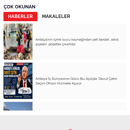
Kuşların da Başkenti!
ÇOK OKUNAN
HABERLER
MAKALELER
Kadere Bak
Ağaçlar Buz Kesti Meyvesi Kılıç Olan Ağaçlar
KAYIP KAFATASI VE AĞLAYAN HEYKEL
Antalya’nın içme suyu kaynağından pet bardak, alkol
şişeleri, poşetler çıkartıldı
Dostluklar Nereye Kadar?
Gül Goncası ile Oruç Açmak
Ankara Güncesi
Antalya İş Dünyasının Gözü Bu Açılışta: Davut Çetin
İnsaf! Bir Bardak Çay 255,5 Lira Olur mu?
Seçim Ofisini Hizmete Açıyor
Hepten Gâvur mu Olalım?
Kim Dur Diyecek?
Ömer’in Balığı
Kemer’in yeni simgesi: Henna Heykeli
Küçük Bir Ölüm