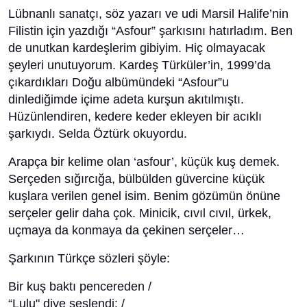
Lübnanlı sanatçı, söz yazarı ve udi Marsil Halife’nin
Filistin için yazdığı “Asfour” şarkısını hatırladım. Ben
de unutkan kardeşlerim gibiyim. Hiç olmayacak
şeyleri unutuyorum. Kardeş Türküler’in, 1999’da
çıkardıkları Doğu albümündeki “Asfour”u
dinlediğimde içime adeta kurşun akıtılmıştı.
Hüzünlendiren, kedere keder ekleyen bir acıklı
şarkıydı. Selda Öztürk okuyordu.
Arapça bir kelime olan ‘asfour’, küçük kuş demek.
Serçeden sığırcığa, bülbülden güvercine küçük
kuşlara verilen genel isim. Benim gözümün önüne
serçeler gelir daha çok. Minicik, cıvıl cıvıl, ürkek,
uçmaya da konmaya da çekinen serçeler…
Şarkının Türkçe sözleri şöyle:
Bir kuş baktı pencereden /
“Lulu" diye seslendi: /