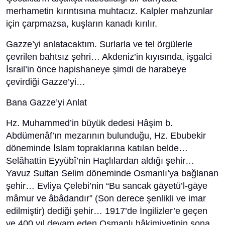
merhametin kırıntısına muhtacız. Kalpler mahzunlar
için çarpmazsa, kuşların kanadı kırılır.
Gazze’yi anlatacaktım. Surlarla ve tel örgülerle
çevrilen bahtsız şehri… Akdeniz’in kıyısında, işgalci
İsrail’in önce hapishaneye şimdi de harabeye
çevirdiği Gazze’yi…
Bana Gazze’yi Anlat
Hz. Muhammed’in büyük dedesi Hâşim b.
Abdümenâf’ın mezarının bulunduğu, Hz. Ebubekir
döneminde İslam topraklarına katılan belde…
Selâhattin Eyyübî’nin Haçlılardan aldığı şehir…
Yavuz Sultan Selim döneminde Osmanlı’ya bağlanan
şehir… Evliya Çelebi’nin “Bu sancak gāyetü’l-gāye
mâmur ve âbâdandır” (Son derece şenlikli ve imar
edilmiştir) dediği şehir… 1917’de İngilizler’e geçen
ve 400 yıl devam eden Osmanlı hâkimiyetinin sona