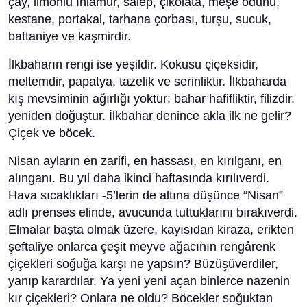
çay, limonlu ıhlamur, salep, çikolata, meşe odunu,
kestane, portakal, tarhana çorbası, turşu, sucuk,
battaniye ve kaşmirdir.
İlkbaharın rengi ise yeşildir. Kokusu çiçeksidir,
meltemdir, papatya, tazelik ve serinliktir. İlkbaharda
kış mevsiminin ağırlığı yoktur; bahar hafifliktir, filizdir,
yeniden doğuştur. İlkbahar denince akla ilk ne gelir?
Çiçek ve böcek.
Nisan ayların en zarifi, en hassası, en kırılganı, en
alınganı. Bu yıl daha ikinci haftasında kırılıverdi.
Hava sıcaklıkları -5’lerin de altına düşünce “Nisan”
adlı prenses elinde, avucunda tuttuklarını bırakıverdi.
Elmalar başta olmak üzere, kayısıdan kiraza, erikten
şeftaliye onlarca çeşit meyve ağacının rengârenk
çiçekleri soğuğa karşı ne yapsın? Büzüşüverdiler,
yanıp karardılar. Ya yeni yeni açan binlerce nazenin
kır çiçekleri? Onlara ne oldu? Böcekler soğuktan