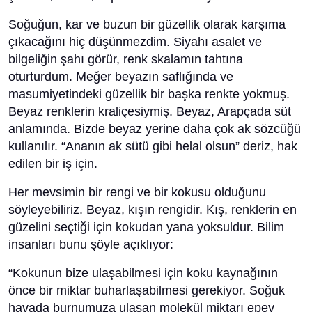
Soğuğun, kar ve buzun bir güzellik olarak karşıma
çıkacağını hiç düşünmezdim. Siyahı asalet ve
bilgeliğin şahı görür, renk skalamın tahtına
oturturdum. Meğer beyazın saflığında ve
masumiyetindeki güzellik bir başka renkte yokmuş.
Beyaz renklerin kraliçesiymiş. Beyaz, Arapçada süt
anlamında. Bizde beyaz yerine daha çok ak sözcüğü
kullanılır. “Ananın ak sütü gibi helal olsun” deriz, hak
edilen bir iş için.
Her mevsimin bir rengi ve bir kokusu olduğunu
söyleyebiliriz. Beyaz, kışın rengidir. Kış, renklerin en
güzelini seçtiği için kokudan yana yoksuldur. Bilim
insanları bunu şöyle açıklıyor:
“Kokunun bize ulaşabilmesi için koku kaynağının
önce bir miktar buharlaşabilmesi gerekiyor. Soğuk
havada burnumuza ulaşan molekül miktarı epey