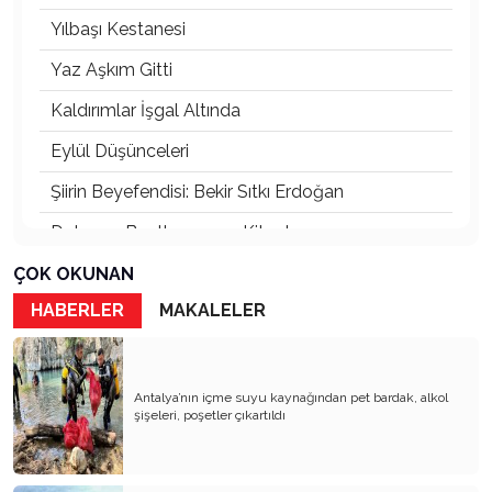
Yılbaşı Kestanesi
Yaz Aşkım Gitti
Kaldırımlar İşgal Altında
Eylül Düşünceleri
Şiirin Beyefendisi: Bekir Sıtkı Erdoğan
Dolunay, Beethoven ve Kitaplar
Kuşların da Başkenti!
ÇOK OKUNAN
HABERLER
MAKALELER
Kadere Bak
KAYIP KAFATASI VE AĞLAYAN HEYKEL
Dostluklar Nereye Kadar?
Antalya’nın içme suyu kaynağından pet bardak, alkol
şişeleri, poşetler çıkartıldı
Gül Goncası ile Oruç Açmak
Ankara Güncesi