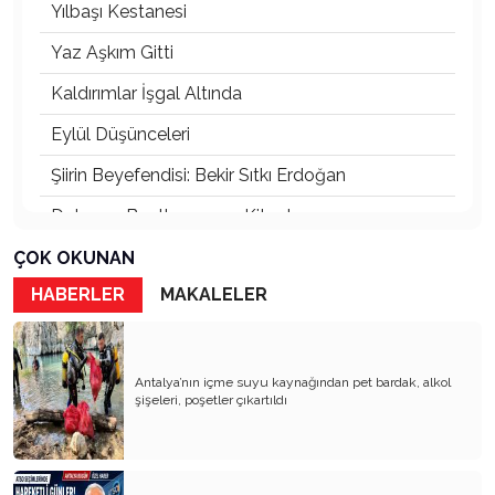
Yılbaşı Kestanesi
Yaz Aşkım Gitti
Kaldırımlar İşgal Altında
Eylül Düşünceleri
Şiirin Beyefendisi: Bekir Sıtkı Erdoğan
Dolunay, Beethoven ve Kitaplar
Kuşların da Başkenti!
ÇOK OKUNAN
HABERLER
MAKALELER
Kadere Bak
Ağaçlar Buz Kesti Meyvesi Kılıç Olan Ağaçlar
KAYIP KAFATASI VE AĞLAYAN HEYKEL
Antalya’nın içme suyu kaynağından pet bardak, alkol
şişeleri, poşetler çıkartıldı
Dostluklar Nereye Kadar?
Gül Goncası ile Oruç Açmak