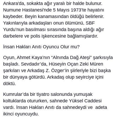
Ankara'da, sokakta ağır yaralı bir halde bulunur.
Numune Hastanesi'nde 5 Mayıs 1973’te hayatını
kaybeder. Beyin kanamasından öldüğü belirlenir.
Yakınlarıyla arkadaşları onun ölümünü, SBF
Yurdu’nun basılması sırasında başına aldığı ağır
darbelere ve polis işkencesine bağlamışlardır.
İnsan Hakları Anıtı Oyuncu Olur mu?
Oyun, Ahmet Kaya’nın “Alnında Dağ Ateşi” şarkısıyla
başladı. Sevdadır’da, Hüseyin Oçan Zeki Müren
şarkıları ve Arkadaş Z. Özger’in şiirleriyle bizi başka
bir dünyaya götürdü. Arkadaş olup seyirciye içini
döktü.
Kumrular’da bir tiyatro salonunda yumuşak
koltuklarda otururken, sahnede Yüksel Caddesi
vardı. İnsan Hakları Anıtı da sahnedeydi ve adeta
ikinci oyuncuydu.