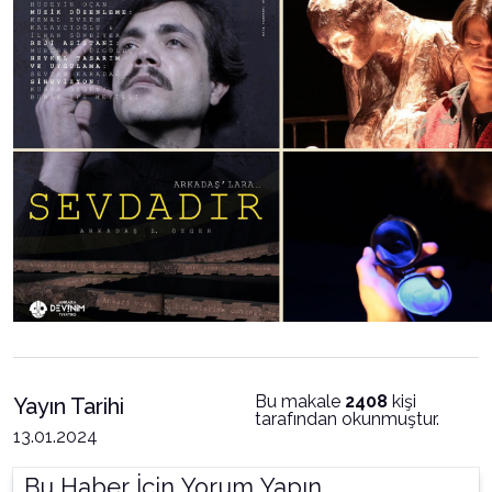
Bu makale
2408
kişi
Yayın Tarihi
tarafından okunmuştur.
13.01.2024
Bu Haber İçin Yorum Yapın