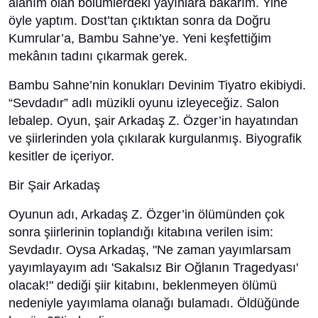
alanım olan bölümlerdeki yayınlara bakarım. Yine
öyle yaptım. Dost’tan çıktıktan sonra da Doğru
Kumrular’a, Bambu Sahne’ye. Yeni keşfettiğim
mekânın tadını çıkarmak gerek.
Bambu Sahne’nin konukları Devinim Tiyatro ekibiydi.
“Sevdadır” adlı müzikli oyunu izleyeceğiz. Salon
lebalep. Oyun, şair Arkadaş Z. Özger’in hayatından
ve şiirlerinden yola çıkılarak kurgulanmış. Biyografik
kesitler de içeriyor.
Bir Şair Arkadaş
Oyunun adı, Arkadaş Z. Özger’in ölümünden çok
sonra şiirlerinin toplandığı kitabına verilen isim:
Sevdadır. Oysa Arkadaş, "Ne zaman yayımlarsam
yayımlayayım adı 'Sakalsız Bir Oğlanın Tragedyası'
olacak!" dediği şiir kitabını, beklenmeyen ölümü
nedeniyle yayımlama olanağı bulamadı. Öldüğünde