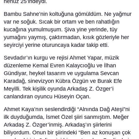
henüz 25’indeydi.
Bambu Sahne’nin koltuğuna gömüldüm. Ne yağmur
var ne soğuk. Sıcak bir ortam ve ben rahatlığın
kucağına yumulmuşum. Şiva yine yerinde, tüy
yumağını yaymış, çaktırmadan, kısık gözleriyle her
seyirciyi yerine oturuncaya kadar takip etti.
Sevdadır’ın kurgu ve rejisi Ahmet Yapar, müzik
düzenleme Kemal Evren Kalaycıoğlu ve İlhan
Gündiyar, heykel tasarım ve uygulama Sevcan
Karadağ, sinevizyon Kübra Özgün ve Burak Efe
Meyilli. Tek kişilik oyunda Arkadaş Z. Özger’i
canlandıran oyuncu Hüseyin Oçan.
Ahmet Kaya’nın seslendirdiği “Alnında Dağ Ateşi”ni
ilk duyduğumda, İsmet Özel şiiri sanmıştım. Meğer
Arkadaş Z. Özger’inmiş. Arkadaş’ın şiirlerini
biliyordum. Onun bir şiirindeki “Ben az konuşan çok