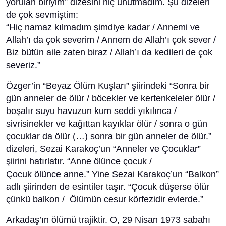
yorulan biriyim” dizesini hiç unutmadım. Şu dizeleri
de çok sevmiştim:
“Hiç namaz kılmadım şimdiye kadar / Annemi ve
Allah’ı da çok severim / Annem de Allah’ı çok sever /
Biz bütün aile zaten biraz / Allah’ı da kedileri de çok
severiz.”
Özger’in “Beyaz Ölüm Kuşları” şiirindeki “Sonra bir
gün anneler de ölür / böcekler ve kertenkeleler ölür /
boşalır suyu havuzun kum seddi yıkılınca /
sivrisinekler ve kağıttan kayıklar ölür / sonra o gün
çocuklar da ölür (…) sonra bir gün anneler de ölür.”
dizeleri, Sezai Karakoç’un “Anneler ve Çocuklar”
şiirini hatırlatır. “Anne ölünce çocuk /
Çocuk ölünce anne.” Yine Sezai Karakoç’un “Balkon”
adlı şiirinden de esintiler taşır. “Çocuk düşerse ölür
çünkü balkon / Ölümün cesur körfezidir evlerde.”
Arkadaş’ın ölümü trajiktir. O, 29 Nisan 1973 sabahı