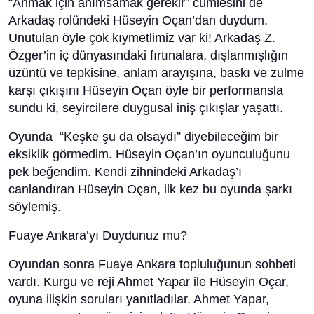
“Anmak için anımsamak gerekir” cümlesini de
Arkadaş rolündeki Hüseyin Oçan’dan duydum.
Unutulan öyle çok kıymetlimiz var ki! Arkadaş Z.
Özger’in iç dünyasındaki fırtınalara, dışlanmışlığın
üzüntü ve tepkisine, anlam arayışına, baskı ve zulme
karşı çıkışını Hüseyin Oçan öyle bir performansla
sundu ki, seyircilere duygusal iniş çıkışlar yaşattı.
Oyunda “Keşke şu da olsaydı” diyebileceğim bir
eksiklik görmedim. Hüseyin Oçan’ın oyunculuğunu
pek beğendim. Kendi zihnindeki Arkadaş’ı
canlandıran Hüseyin Oçan, ilk kez bu oyunda şarkı
söylemiş.
Fuaye Ankara’yı Duydunuz mu?
Oyundan sonra Fuaye Ankara topluluğunun sohbeti
vardı. Kurgu ve reji Ahmet Yapar ile Hüseyin Oçar,
oyuna ilişkin soruları yanıtladılar. Ahmet Yapar,