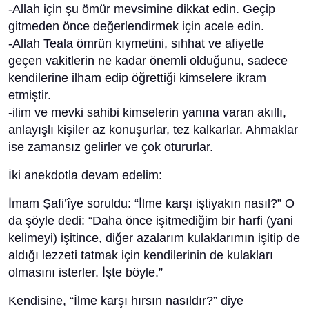
-Allah için şu ömür mevsimine dikkat edin. Geçip
gitmeden önce değerlendirmek için acele edin.
-Allah Teala ömrün kıymetini, sıhhat ve afiyetle
geçen vakitlerin ne kadar önemli olduğunu, sadece
kendilerine ilham edip öğrettiği kimselere ikram
etmiştir.
-ilim ve mevki sahibi kimselerin yanına varan akıllı,
anlayışlı kişiler az konuşurlar, tez kalkarlar. Ahmaklar
ise zamansız gelirler ve çok otururlar.
İki anekdotla devam edelim:
İmam Şafi’îye soruldu: “İlme karşı iştiyakın nasıl?” O
da şöyle dedi: “Daha önce işitmediğim bir harfi (yani
kelimeyi) işitince, diğer azalarım kulaklarımın işitip de
aldığı lezzeti tatmak için kendilerinin de kulakları
olmasını isterler. İşte böyle.”
Kendisine, “İlme karşı hırsın nasıldır?” diye