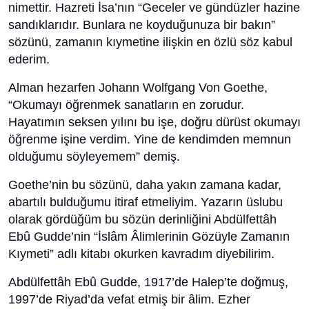
nimettir. Hazreti İsa’nın “Geceler ve gündüzler hazine
sandıklarıdır. Bunlara ne koyduğunuza bir bakın”
sözünü, zamanın kıymetine ilişkin en özlü söz kabul
ederim.
Alman hezarfen Johann Wolfgang Von Goethe,
“Okumayı öğrenmek sanatların en zorudur.
Hayatımın seksen yılını bu işe, doğru dürüst okumayı
öğrenme işine verdim. Yine de kendimden memnun
olduğumu söyleyemem” demiş.
Goethe’nin bu sözünü, daha yakın zamana kadar,
abartılı bulduğumu itiraf etmeliyim. Yazarın üslubu
olarak gördüğüm bu sözün derinliğini Abdülfettâh
Ebû Gudde’nin “İslâm Âlimlerinin Gözüyle Zamanın
Kıymeti” adlı kitabı okurken kavradım diyebilirim.
Abdülfettâh Ebû Gudde, 1917’de Halep’te doğmuş,
1997’de Riyad’da vefat etmiş bir âlim. Ezher