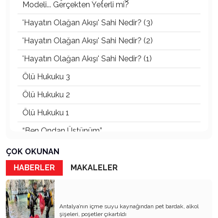
Modeli... Gerçekten Yeterli mi?
'Hayatın Olağan Akışı' Sahi Nedir? (3)
'Hayatın Olağan Akışı' Sahi Nedir? (2)
'Hayatın Olağan Akışı' Sahi Nedir? (1)
Ölü Hukuku 3
Ölü Hukuku 2
Ölü Hukuku 1
“Ben Ondan Üstünüm”
Lögar Patladı!
ÇOK OKUNAN
Kayıp Aranıyor...!
HABERLER
MAKALELER
19 Mayıs’ın Aynasında Kayıp Bir Gençlik: Emanet,
Kuşatma ve Uyanış
Antalya’nın içme suyu kaynağından pet bardak, alkol
Anne: Bir Milletin Sessiz Mimarı
şişeleri, poşetler çıkartıldı