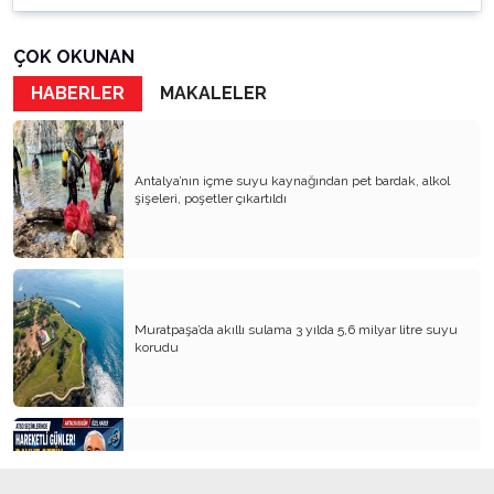
ÇOK OKUNAN
HABERLER
MAKALELER
Antalya’nın içme suyu kaynağından pet bardak, alkol
şişeleri, poşetler çıkartıldı
Muratpaşa’da akıllı sulama 3 yılda 5,6 milyar litre suyu
korudu
Antalya İş Dünyasının Gözü Bu Açılışta: Davut Çetin