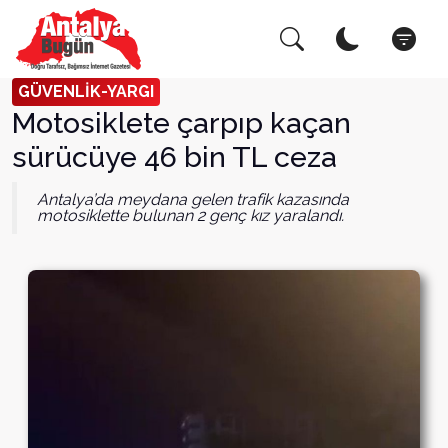
Arama Yap!
Kapat
GÜVENLİK-YARGI
Motosiklete çarpıp kaçan
sürücüye 46 bin TL ceza
Antalya’da meydana gelen trafik kazasında
motosiklette bulunan 2 genç kız yaralandı.