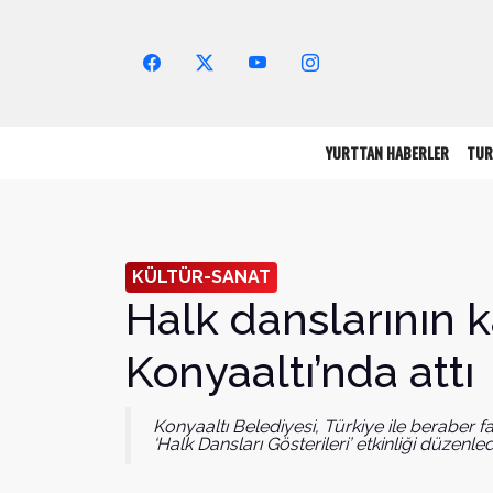
Arama Yap!
YURTTAN HABERLER
TUR
KÜLTÜR-SANAT
Halk danslarının k
Konyaaltı’nda attı
Konyaaltı Belediyesi, Türkiye ile beraber far
‘Halk Dansları Gösterileri’ etkinliği düzenled