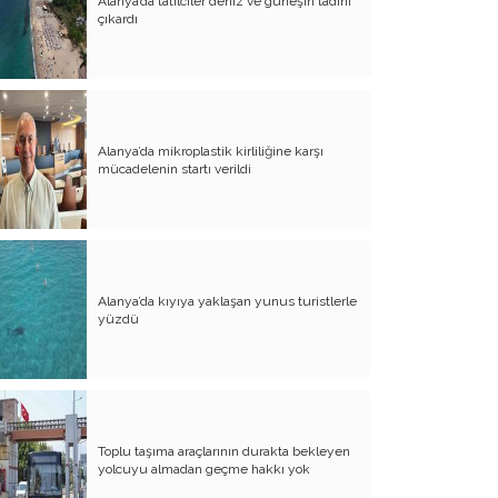
Alanya’da tatilciler deniz ve güneşin tadını
çıkardı
Alanya’da mikroplastik kirliliğine karşı
mücadelenin startı verildi
Alanya’da kıyıya yaklaşan yunus turistlerle
yüzdü
Toplu taşıma araçlarının durakta bekleyen
yolcuyu almadan geçme hakkı yok