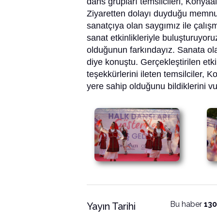
dans grupları temsilcileri, Konyaa
Ziyaretten dolayı duyduğu memnun
sanatçıya olan saygımız ile çalışm
sanat etkinlikleriyle buluşturuyor
olduğunun farkındayız. Sanata olan
diye konuştu. Gerçekleştirilen etki
teşekkürlerini ileten temsilciler, K
yere sahip olduğunu bildiklerini vu
Bu haber
13
Yayın Tarihi