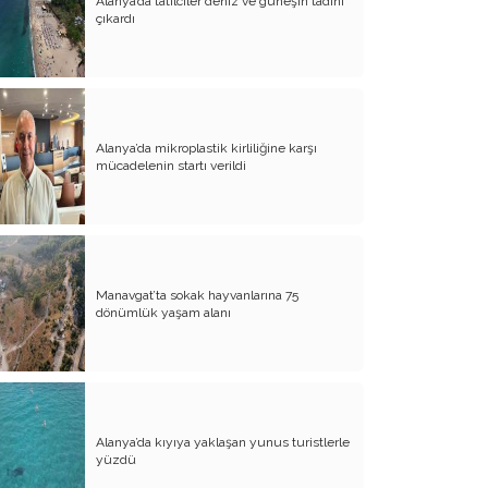
Alanya’da tatilciler deniz ve güneşin tadını
çıkardı
Alanya’da mikroplastik kirliliğine karşı
mücadelenin startı verildi
Manavgat’ta sokak hayvanlarına 75
dönümlük yaşam alanı
Alanya’da kıyıya yaklaşan yunus turistlerle
yüzdü