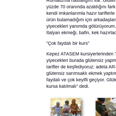
Romatizma hastalığım var. Glüten
yüzde 70 oranında azaldığını fark
kendi imkanlarımla hazır tariflerl
ürün bulamadığım için arkadaşlar
yiyecekleri yanımda götürüyorum
İtalyan ekmeği, bafin, kek hazırlad
"Çok faydalı bir kurs"
Kepez ATASEM kursiyerlerinden Tı
yiyecekleri burada glütensiz yap
tarifler de keşfediyoruz; adeta A
glütensiz sarımsaklı ekmek yaptı
faydalı ve çok keyifli geçiyor. Glü
kursa katılmalı" dedi.