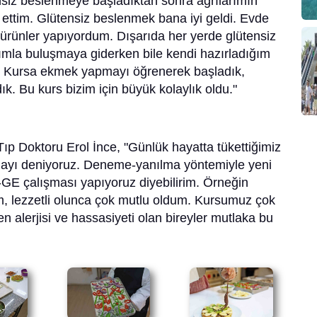
siz beslenmeye başladıktan sonra ağrılarımın
 ettim. Glütensiz beslenmek bana iyi geldi. Evde
e ürünler yapıyordum. Dışarıda her yerde glütensiz
ımla buluşmaya giderken bile kendi hazırladığım
. Kursa ekmek yapmayı öğrenerek başladık,
ık. Bu kurs bizim için büyük kolaylık oldu."
p Doktoru Erol İnce, "Günlük hayatta tükettiğimiz
mayı deniyoruz. Deneme-yanılma yöntemiyle yeni
R-GE çalışması yapıyoruz diyebilirim. Örneğin
m, lezzetli olunca çok mutlu oldum. Kursumuz çok
ten alerjisi ve hassasiyeti olan bireyler mutlaka bu