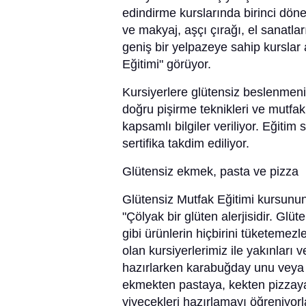
edindirme kurslarında birinci döne
ve makyaj, aşçı çırağı, el sanatlar
geniş bir yelpazeye sahip kurslar 
Eğitimi" görüyor.
Kursiyerlere glütensiz beslenmenin
doğru pişirme teknikleri ve mutfak
kapsamlı bilgiler veriliyor. Eğitim
sertifika takdim ediliyor.
Glütensiz ekmek, pasta ve pizza
Glütensiz Mutfak Eğitimi kursun
"Çölyak bir glüten alerjisidir. Glüt
gibi ürünlerin hiçbirini tüketemez
olan kursiyerlerimiz ile yakınları v
hazırlarken karabuğday unu veya 
ekmekten pastaya, kekten pizzaya
yiyecekleri hazırlamayı öğreniyorl