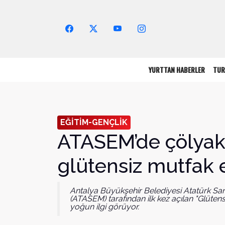
Arama Yap!
YURTTAN HABERLER
TUR
EĞİTİM-GENÇLİK
ATASEM’de çölyakl
glütensiz mutfak 
Antalya Büyükşehir Belediyesi Atatürk San
(ATASEM) tarafından ilk kez açılan "Glütens
yoğun ilgi görüyor.