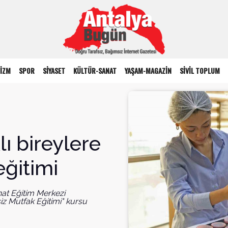
İZM
SPOR
SİYASET
KÜLTÜR-SANAT
YAŞAM-MAGAZİN
SİVİL TOPLUM
ı bireylere
eğitimi
at Eğitim Merkezi
iz Mutfak Eğitimi" kursu