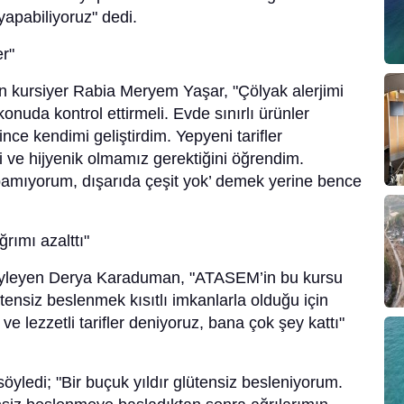
apabiliyoruz" dedi.
er"
lan kursiyer Rabia Meryem Yaşar, "Çölyak alerjimi
nuda kontrol ettirmeli. Evde sınırlı ürünler
e kendimi geliştirdim. Yepyeni tarifler
i ve hijyenik olmamız gerektiğini öğrendim.
apamıyorum, dışarıda çeşit yok’ demek yerine bence
rımı azalttı"
i söyleyen Derya Karaduman, "ATASEM’in bu kursu
nsiz beslenmek kısıtlı imkanlarla olduğu için
e lezzetli tarifler deniyoruz, bana çok şey kattı"
öyledi; "Bir buçuk yıldır glütensiz besleniyorum.