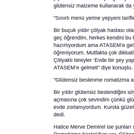
glütensiz malzeme kullanarak da y
"Sınırlı menü yerine yepyeni tarifl
Bir buçuk yıldır çölyak hastası o
geç öğrendim, herkes kendini bu ko
hazırlıyordum ama ATASEM’e gelinc
öğreniyorum. Mutfakta çok dikkatl
Çölyaklı bireyler ‘Evde bir şey y
ATASEM’e gelmeli" diye konuştu.
"Glütensiz beslenme romatizma ağ
Bir yıldır glütensiz beslendiğin
açmasına çok sevindim çünkü glüte
evde zorlanıyordum. Kursta güzel v
dedi.
Hatice Merve Demirel ise şunları s