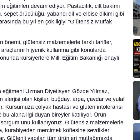
m eğitimleri devam ediyor. Pastacılık, cilt bakımı
ı, sepet örücülüğü, yabancı dil ve elbise dikimi gibi
arasında bu yıl en çok ilgiyi "Glütensiz Mutfak
 önemi, glütensiz malzemelerle farklı tarifler,
 araçlarını hijyenik kullanma gibi konularda
 sonunda kursiyerlere Milli Eğitim Bakanlığı onaylı
un eğitmeni Uzman Diyetisyen Gözde Yılmaz,
en alerjisi olan kişiler, buğday, arpa, çavdar ve yulaf
ler. Kursumuza çölyak hastası ve glüten intoleransı
e bu alana ilgi duyan bireyler katılıyor. Ürün
sorgum unu kullanıyoruz. Glütensiz malzemelerle
, kurabiyeden mercimek köftesine sevdikleri
ar. Glütenli yapılan tüm ürünleri mutfağımızda