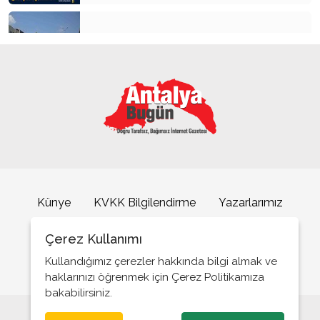
Kemer’in yeni simgesi: Henna Heykeli
ATSO Seçimlerinde İlk Büyük Buluşma
Künye
KVKK Bilgilendirme
Yazarlarımız
İletişim
Çerez Kullanımı
Büyükşehrin sahipsiz sokak kedilerine özel mobil
kısırlaştırma hizmeti
Kullandığımız çerezler hakkında bilgi almak ve
haklarınızı öğrenmek için Çerez Politikamıza
bakabilirsiniz.