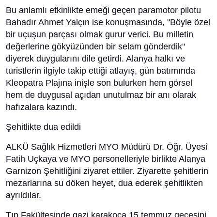
Bu anlamlı etkinlikte emeği geçen paramotor pilotu
Bahadır Ahmet Yalçın ise konuşmasında, "Böyle özel
bir uçuşun parçası olmak gurur verici. Bu milletin
değerlerine gökyüzünden bir selam gönderdik"
diyerek duygularını dile getirdi. Alanya halkı ve
turistlerin ilgiyle takip ettiği atlayış, gün batımında
Kleopatra Plajına inişle son bulurken hem görsel
hem de duygusal açıdan unutulmaz bir anı olarak
hafızalara kazındı.
Şehitlikte dua edildi
ALKÜ Sağlık Hizmetleri MYO Müdürü Dr. Öğr. Üyesi
Fatih Uçkaya ve MYO personelleriyle birlikte Alanya
Garnizon Şehitliğini ziyaret ettiler. Ziyarette şehitlerin
mezarlarına su döken heyet, dua ederek şehitlikten
ayrıldılar.
Tıp Fakültesinde gazi karakoca 15 temmuz gecesini