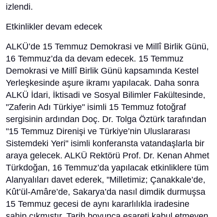
izlendi.
Etkinlikler devam edecek
ALKÜ’de 15 Temmuz Demokrasi ve Millî Birlik Günü,
16 Temmuz’da da devam edecek. 15 Temmuz
Demokrasi ve Millî Birlik Günü kapsamında Kestel
Yerleşkesinde aşure ikramı yapılacak. Daha sonra
ALKÜ İdari, İktisadi ve Sosyal Bilimler Fakültesinde,
"Zaferin Adı Türkiye" isimli 15 Temmuz fotoğraf
sergisinin ardından Doç. Dr. Tolga Öztürk tarafından
"15 Temmuz Direnişi ve Türkiye’nin Uluslararası
Sistemdeki Yeri" isimli konferansta vatandaşlarla bir
araya gelecek. ALKÜ Rektörü Prof. Dr. Kenan Ahmet
Türkdoğan, 16 Temmuz’da yapılacak etkinliklere tüm
Alanyalıları davet ederek, "Milletimiz; Çanakkale’de,
Kût’ül-Amâre’de, Sakarya’da nasıl dimdik durmuşsa
15 Temmuz gecesi de aynı kararlılıkla iradesine
sahip çıkmıştır. Tarih boyunca esareti kabul etmeyen