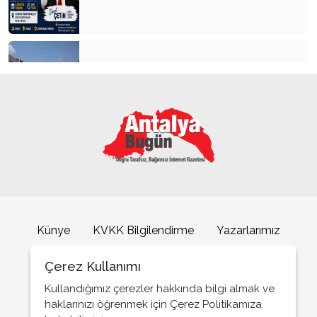
Kemer’in yeni simgesi: Henna Heykeli
ATSO Seçimlerinde İlk Büyük Buluşma
Künye
KVKK Bilgilendirme
Yazarlarımız
İletişim
Çerez Kullanımı
Büyükşehrin sahipsiz sokak kedilerine özel mobil
kısırlaştırma hizmeti
Kullandığımız çerezler hakkında bilgi almak ve
haklarınızı öğrenmek için Çerez Politikamıza