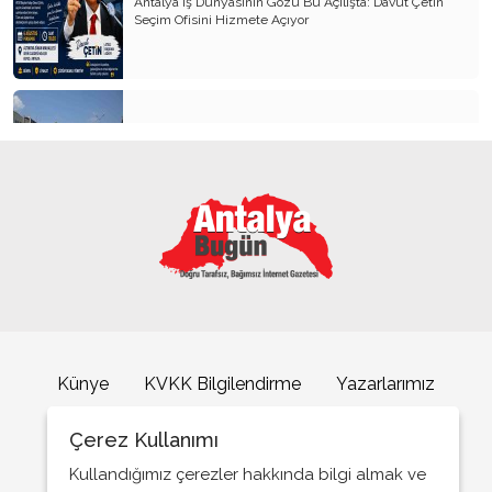
Antalya İş Dünyasının Gözü Bu Açılışta: Davut Çetin
Seçim Ofisini Hizmete Açıyor
Kemer’in yeni simgesi: Henna Heykeli
ATSO Seçimlerinde İlk Büyük Buluşma
Künye
KVKK Bilgilendirme
Yazarlarımız
İletişim
Çerez Kullanımı
Büyükşehrin sahipsiz sokak kedilerine özel mobil
kısırlaştırma hizmeti
Kullandığımız çerezler hakkında bilgi almak ve