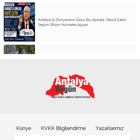
Antalya İş Dünyasının Gözü Bu Açılışta: Davut Çetin
Seçim Ofisini Hizmete Açıyor
Alanya’da orman yangını 3 saatte kontrol altına alındı
ASAT’tan COP31 öncesi altyapı hamlesi
Künye
KVKK Bilgilendirme
Yazarlarımız
İletişim