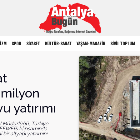
İZM
SPOR
SİYASET
KÜLTÜR-SANAT
YAŞAM-MAGAZİN
SİVİL TOPLUM
at
 milyon
yu yatırımı
l Müdürlüğü, Türkiye
 (TEFWER) kapsamında
ir altyapı yatırımını