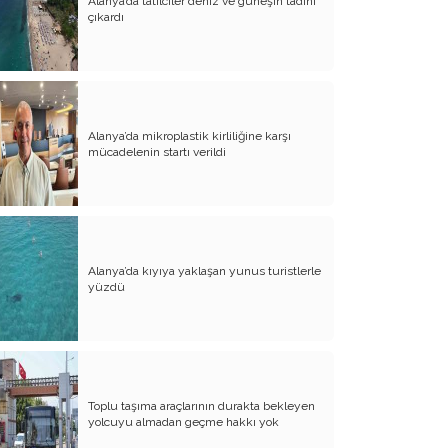
Alanya’da tatilciler deniz ve güneşin tadını
çıkardı
Alanya’da mikroplastik kirliliğine karşı
mücadelenin startı verildi
Alanya’da kıyıya yaklaşan yunus turistlerle
yüzdü
Toplu taşıma araçlarının durakta bekleyen
yolcuyu almadan geçme hakkı yok