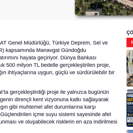
ÇO
SAT Genel Müdürlüğü, Türkiye Deprem, Sel ve
WER) kapsamında Manavgat Gündoğdu
yatırımını hayata geçiriyor. Dünya Bankası
şık 500 milyon TL bedelle gerçekleştirilen proje,
ın ihtiyaçlarına uygun, güçlü ve sürdürülebilir bir
a gerçekleştirdiği proje ile yalnızca bugünün
lgenin dirençli kent vizyonuna katkı sağlayarak
ın gibi muhtemel afet durumlarına karşı
r. Güçlendirilen içme suyu sistemi sayesinde afet
runması ve oluşabilecek risklerin en aza indirilmesi