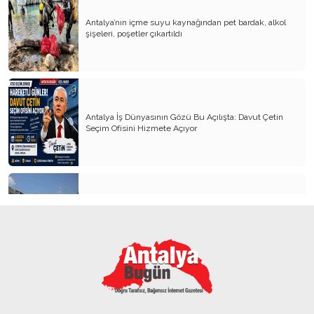
Antalya’nın içme suyu kaynağından pet bardak, alkol
şişeleri, poşetler çıkartıldı
Antalya İş Dünyasının Gözü Bu Açılışta: Davut Çetin
Seçim Ofisini Hizmete Açıyor
Kemer’in yeni simgesi: Henna Heykeli
ATSO Seçimlerinde İlk Büyük Buluşma