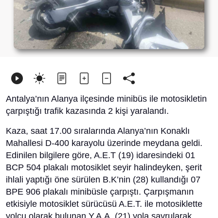
Antalya’nın Alanya ilçesinde minibüs ile motosikletin
çarpıştığı trafik kazasında 2 kişi yaralandı.
Kaza, saat 17.00 sıralarında Alanya’nın Konaklı
Mahallesi D-400 karayolu üzerinde meydana geldi.
Edinilen bilgilere göre, A.E.T (19) idaresindeki 01
BCP 504 plakalı motosiklet seyir halindeyken, şerit
ihlali yaptığı öne sürülen B.K’nin (28) kullandığı 07
BPE 906 plakalı minibüsle çarpıştı. Çarpışmanın
etkisiyle motosiklet sürücüsü A.E.T. ile motosiklette
yolcu olarak bulunan Y.A.A. (21) yola savrularak