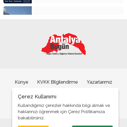
Kemer’in yeni simgesi: Henna Heykeli
ATSO Seçimlerinde İlk Büyük Buluşma
Künye
KVKK Bilgilendirme
Yazarlarımız
İletişim
Çerez Kullanımı
Büyükşehrin sahipsiz sokak kedilerine özel mobil
kısırlaştırma hizmeti
Kullandığımız çerezler hakkında bilgi almak ve
haklarınızı öğrenmek için Çerez Politikamıza
bakabilirsiniz.