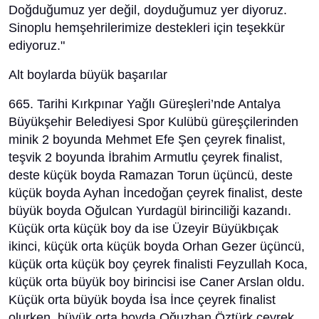
Doğduğumuz yer değil, doyduğumuz yer diyoruz.
Sinoplu hemşehrilerimize destekleri için teşekkür
ediyoruz."
Alt boylarda büyük başarılar
665. Tarihi Kırkpınar Yağlı Güreşleri’nde Antalya
Büyükşehir Belediyesi Spor Kulübü güreşçilerinden
minik 2 boyunda Mehmet Efe Şen çeyrek finalist,
teşvik 2 boyunda İbrahim Armutlu çeyrek finalist,
deste küçük boyda Ramazan Torun üçüncü, deste
küçük boyda Ayhan İncedoğan çeyrek finalist, deste
büyük boyda Oğulcan Yurdagül birinciliği kazandı.
Küçük orta küçük boy da ise Üzeyir Büyükbıçak
ikinci, küçük orta küçük boyda Orhan Gezer üçüncü,
küçük orta küçük boy çeyrek finalisti Feyzullah Koca,
küçük orta büyük boy birincisi ise Caner Arslan oldu.
Küçük orta büyük boyda İsa İnce çeyrek finalist
olurken, büyük orta boyda Oğuzhan Öztürk çeyrek