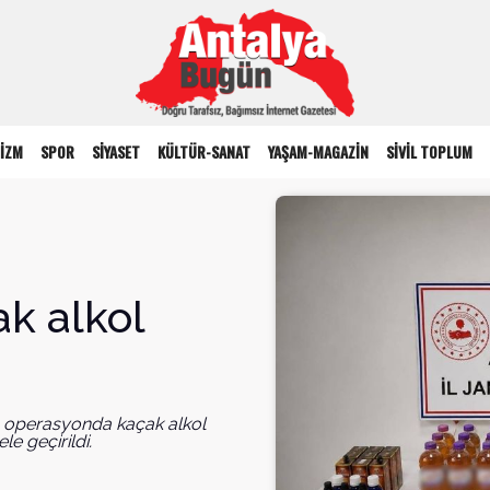
İZM
SPOR
SİYASET
KÜLTÜR-SANAT
YAŞAM-MAGAZİN
SİVİL TOPLUM
ak alkol
n operasyonda kaçak alkol
e geçirildi.