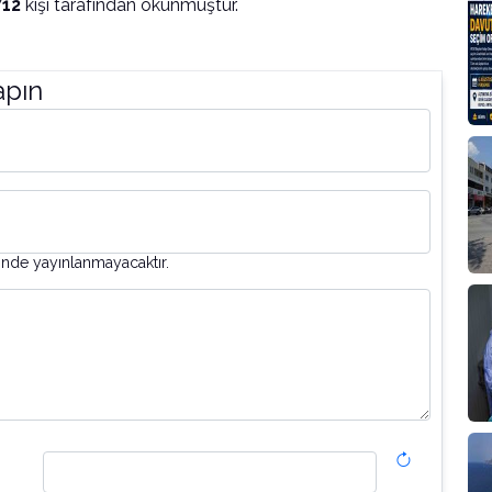
712
kişi tarafından okunmuştur.
apın
inde yayınlanmayacaktır.