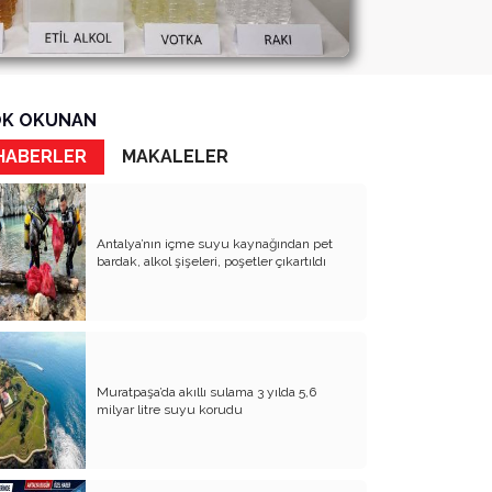
K OKUNAN
HABERLER
MAKALELER
Antalya’nın içme suyu kaynağından pet
bardak, alkol şişeleri, poşetler çıkartıldı
Muratpaşa’da akıllı sulama 3 yılda 5,6
milyar litre suyu korudu