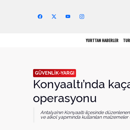
Arama Yap!
YURTTAN HABERLER
TUR
GÜVENLİK-YARGI
Konyaaltı’nda kaç
operasyonu
Antalya’nın Konyaaltı ilçesinde düzenlene
ve alkol yapımında kullanılan malzemeler el