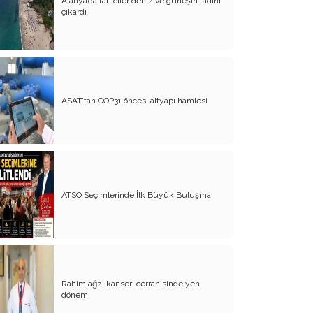
Alanya’da tatilciler deniz ve güneşin tadını
çıkardı
ASAT’tan COP31 öncesi altyapı hamlesi
ATSO Seçimlerinde İlk Büyük Buluşma
Rahim ağzı kanseri cerrahisinde yeni
dönem