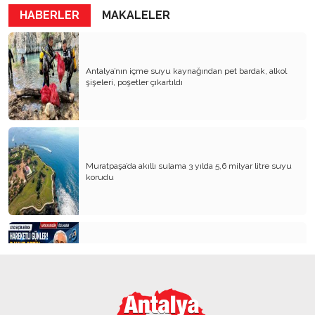
HABERLER
MAKALELER
Antalya’nın içme suyu kaynağından pet bardak, alkol
şişeleri, poşetler çıkartıldı
Muratpaşa’da akıllı sulama 3 yılda 5,6 milyar litre suyu
korudu
Antalya İş Dünyasının Gözü Bu Açılışta: Davut Çetin
Seçim Ofisini Hizmete Açıyor