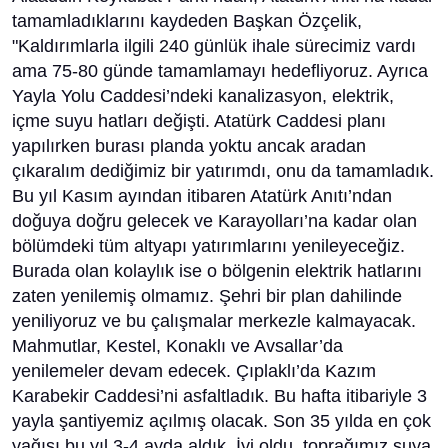
tamamladıklarını kaydeden Başkan Özçelik,
"Kaldırımlarla ilgili 240 günlük ihale sürecimiz vardı
ama 75-80 günde tamamlamayı hedefliyoruz. Ayrıca
Yayla Yolu Caddesi’ndeki kanalizasyon, elektrik,
içme suyu hatları değişti. Atatürk Caddesi planı
yapılırken burası planda yoktu ancak aradan
çıkaralım dediğimiz bir yatırımdı, onu da tamamladık.
Bu yıl Kasım ayından itibaren Atatürk Anıtı’ndan
doğuya doğru gelecek ve Karayolları’na kadar olan
bölümdeki tüm altyapı yatırımlarını yenileyeceğiz.
Burada olan kolaylık ise o bölgenin elektrik hatlarını
zaten yenilemiş olmamız. Şehri bir plan dahilinde
yeniliyoruz ve bu çalışmalar merkezle kalmayacak.
Mahmutlar, Kestel, Konaklı ve Avsallar’da
yenilemeler devam edecek. Çıplaklı’da Kazım
Karabekir Caddesi’ni asfaltladık. Bu hafta itibariyle 3
yayla şantiyemiz açılmış olacak. Son 35 yılda en çok
yağışı bu yıl 3-4 ayda aldık. İyi oldu, toprağımız suya