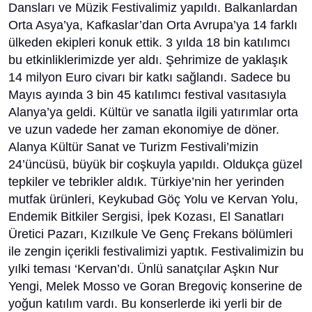
Dansları ve Müzik Festivalimiz yapıldı. Balkanlardan
Orta Asya’ya, Kafkaslar’dan Orta Avrupa’ya 14 farklı
ülkeden ekipleri konuk ettik. 3 yılda 18 bin katılımcı
bu etkinliklerimizde yer aldı. Şehrimize de yaklaşık
14 milyon Euro civarı bir katkı sağlandı. Sadece bu
Mayıs ayında 3 bin 45 katılımcı festival vasıtasıyla
Alanya’ya geldi. Kültür ve sanatla ilgili yatırımlar orta
ve uzun vadede her zaman ekonomiye de döner.
Alanya Kültür Sanat ve Turizm Festivali’mizin
24’üncüsü, büyük bir coşkuyla yapıldı. Oldukça güzel
tepkiler ve tebrikler aldık. Türkiye’nin her yerinden
mutfak ürünleri, Keykubad Göç Yolu ve Kervan Yolu,
Endemik Bitkiler Sergisi, İpek Kozası, El Sanatları
Üretici Pazarı, Kızılkule Ve Genç Frekans bölümleri
ile zengin içerikli festivalimizi yaptık. Festivalimizin bu
yılki teması ‘Kervan’dı. Ünlü sanatçılar Aşkın Nur
Yengi, Melek Mosso ve Goran Bregoviç konserine de
yoğun katılım vardı. Bu konserlerde iki yerli bir de