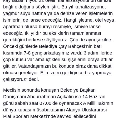
kaynaklanmıyor. 22 otelin kanalizasyonunun denize
bağlı olduğunu söylemiştik. Bu yıl kanalizasyonu,
yağmur suyu hattına ya da denize veren işletmelerin
isimlerini de lanse edeceğiz. Hangi işletme, otel veya
apartman olursa burayı resmiyle, ismiyle lanse
edeceğiz. İki yıldır bu eksiklerin tamamlanması
gerektiğini herkese söylüyoruz. Çöp de aynı şekilde.
Önceki günlerde Belediye Çay Bahçesi’nin batı
kısmında 7-8 genç arkadaşımız vardı. 3 adım ileride
çöp kutusu var ama içtikleri su şişelerini oraya attılar
gittiler. Vatandaşımızın bu konuda biraz daha dikkatli
olması gerekiyor. Elimizden geldiğince biz yapmaya
çalışıyoruz" dedi.
Meclisin sonunda konuşan Belediye Başkan
Danışmanı Abdurrahman Açıkalın ise 14 Haziran
günü sabah saat 07.00’de oynanacak A Milli Takımın
dünya kupası müsabakasının Alanya Uluslararası
Plaj Sporları Merkezi’nde seyredilebileceğini