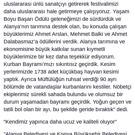
uluslararası ünlü sanatçıyı getirerek festivalimizi
daha uluslararası hale getirmeye çalışıyoruz. Yaşam
Boyu Başarı Ödülü geleneğimizi de sürdürdük ve
Alanya’nın tarımına destek olan, bu konuda çalışan
büyüklerimiz Ahmet Arslan, Mehmet Balki ve Ahmet
Dalabasmaz’a ödüllerini verdik. Alanya tarımına ve
ekonomisine büyük katkılar sunan kıymetli
büyüklerimize bir kez daha teşekkür ediyorum.
Kurban Bayramı’mızı sıkıntısız geçirdik. Kesim
yerlerimizde 1738 adet küçükbaş hayvan kesimi
yaptık. Ayrıca Müftülüğün ruhsat verdiği 90 ayrı
bölümde de vatandaşlar kurbanlarını kestiler. Nöbetçi
ekiplerimiz sürekli sahada bulundu ve olumsuz bir
durum yaşamadan bayramı geçirdik. Yoğun geçen ve
tatili bol olan bir ayı, bu şekilde geride bıraktık" dedi.
"Kendimiz yapınca daha ucuz ve kaliteli oluyor"
"Alanya Belediyesi ve Konya Büyükşehir Belediyesi