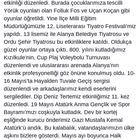
etkinliği düzenledi. Burada çocuklarımıza tescilli
Yörük oyunları olan Folluk Fos ve Uçan Koçan gibi
oyunlar öğretildi. Yine İlçe Milli Eğitim
Müdürlüğümüzle 12. Liselerarası Tiyatro Festivali’miz
yapıldı. 13 lisemiz ile Alanya Belediye Tiyatrosu ve
Ordu Şehir Tiyatrosu bu etkinliklere katıldı. Oldukça
güzel oyunlar ortaya çıktı. 800. yılını kutladığımız
Kızılkule’nin, Cup Plaj Voleybolu Turnuvası
düzenlendi ve uluslararası arenada Alanya’nın
etkinlik profesyonelliği göz önüne konulmuş oldu. 10-
16 Mayıs’ta Hayalden Tuvale Geçiş sergisi
düzenlendi ve arkadaşlarımız kendi eserlerini
sergilediler. Dip Deniz Tertemiz etkinliğimiz 11. kez
düzenledi. 19 Mayıs Atatürk Anma Gençlik ve Spor
Bayramı’mızı coşkuyla kutladık. Dev bir kortej
eşliğinde kurucu önderimiz Gazi Mustafa Kemal
Atatürk’ü andık. Bu kalabalık, vatandaşlarımızın ülke
aşkını bizlere gösterdi. Mayıs ayı boyunca Halk