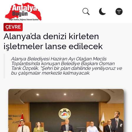
Arama Yap!
Kapat
ÇEVRE
Alanya’da denizi kirleten
işletmeler lanse edilecek
Alanya Belediyesi Haziran Ayı Olağan Meclis
Toplantısı’nda konuşan Belediye Başkanı Osman
Tarık Özçelik, "Şehri bir plan dahilinde yeniliyoruz ve
bu çalışmalar merkezle kalmayacak.