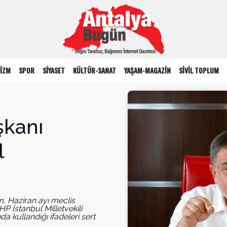
İZM
SPOR
SİYASET
KÜLTÜR-SANAT
YAŞAM-MAGAZİN
SİVİL TOPLUM
şkanı
l
ım, Haziran ayı meclis
P İstanbul Milletvekili
a kullandığı ifadeleri sert