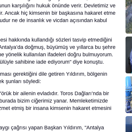
unun karşılığını hukuk önünde verir. Devletimiz ve
ir. Ancak hiç kimsenin bir başkasına hakaret etme
udur ne de insanlık ve vicdan açısından kabul
esi hakkında kullandığı sözleri tasvip etmediğini
k Antalya’da doğmuş, büyümüş ve yıllarca bu şehre
ne yönelik kullanılan ifadeleri doğru bulmuyorum.
rgülüyle sahibine iade ediyorum" diye konuştu.
ması gerektiğini dile getiren Yıldırım, bölgenin
ek şunları söyledi:
rük bir ailenin evladıdır. Toros Dağları’nda bir
 burada bizim ciğerimiz yanar. Memleketimizde
et etmiş bir insana kimsenin hakaret etmesini
aygı çağrısı yapan Başkan Yıldırım, "Antalya