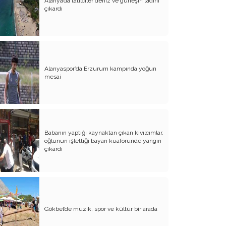
Alanya’da tatilciler deniz ve güneşin tadını
çıkardı
Alanyaspor’da Erzurum kampında yoğun
mesai
Babanın yaptığı kaynaktan çıkan kıvılcımlar,
oğlunun işlettiği bayan kuaföründe yangın
çıkardı
Gökbel’de müzik, spor ve kültür bir arada