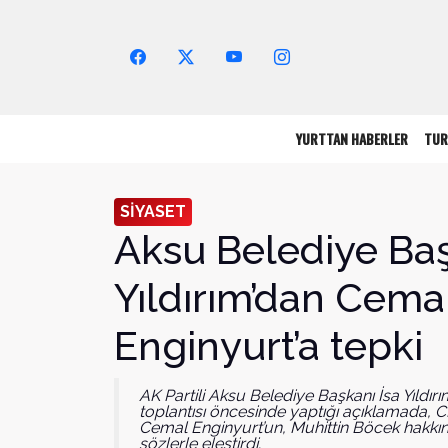
Arama Yap!
YURTTAN HABERLER
TUR
SİYASET
Aksu Belediye Ba
Yıldırım’dan Cema
Enginyurt’a tepki
AK Partili Aksu Belediye Başkanı İsa Yıldır
toplantısı öncesinde yaptığı açıklamada, CH
Cemal Enginyurt’un, Muhittin Böcek hakkınd
sözlerle eleştirdi.