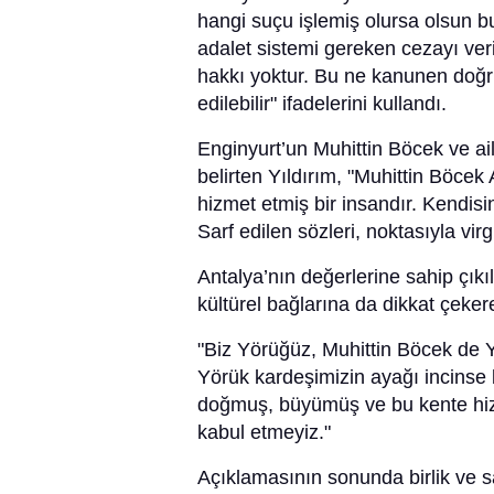
hangi suçu işlemiş olursa olsun b
adalet sistemi gereken cezayı ver
hakkı yoktur. Bu ne kanunen doğr
edilebilir" ifadelerini kullandı.
Enginyurt’un Muhittin Böcek ve ail
belirten Yıldırım, "Muhittin Böce
hizmet etmiş bir insandır. Kendisi
Sarf edilen sözleri, noktasıyla vi
Antalya’nın değerlerine sahip çıkıl
kültürel bağlarına da dikkat çeker
"Biz Yörüğüz, Muhittin Böcek de Yö
Yörük kardeşimizin ayağı incinse
doğmuş, büyümüş ve bu kente hizm
kabul etmeyiz."
Açıklamasının sonunda birlik ve s