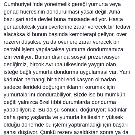
Cumhuriyeti’nde yönetmelik gereği yumurta veya
gonad hücresinin dondurulması yasal değil. Ama
bazı şartlarda devlet buna müsaade ediyor. Hasta
gonadotoksik yani overlerine zarar verecek bir tedavi
alacaksa ki bunun başında kemoterapi geliyor, over
rezervi düşükse ya da overlere zarar verecek bir
cerrahi işlem yapılacaksa yumurta dondurmamıza
izin veriliyor. Bunun dışında sosyal prezervasyon
dediğimiz, birçok Avrupa ülkesinde yaygın olan
isteğe bağlı yumurta dondurma uygulaması var. Yani
kadınlar herhangi bir tıbbi endikasyon olmadan,
sadece ilerideki doğurganlıklarını korumak için
yumurtalarını dondurabiliyor. Bizde ise bu mümkün
değil; yalnızca özel tıbbi durumlarda dondurma
yapabiliyoruz. Bu da şu sonucu doğuruyor; kadınlar
daha genç yaşlarda ve yumurta kalitesinin yüksek
olduğu dönemde bu işlemi yaptıramadığı için başarı
şansı düşüyor. Çünkü rezerv azaldıktan sonra ya da