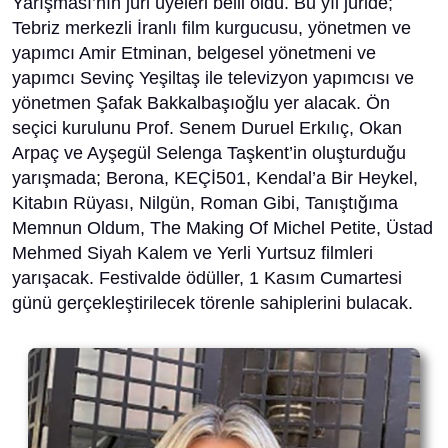
Yarışması’nın jüri üyeleri belli oldu. Bu yıl jüride;
Tebriz merkezli İranlı film kurgucusu, yönetmen ve
yapımcı Amir Etminan, belgesel yönetmeni ve
yapımcı Sevinç Yeşiltaş ile televizyon yapımcısı ve
yönetmen Şafak Bakkalbaşıoğlu yer alacak. Ön
seçici kurulunu Prof. Senem Duruel Erkılıç, Okan
Arpaç ve Ayşegül Selenga Taşkent’in oluşturduğu
yarışmada; Berona, KEÇİ501, Kendal’a Bir Heykel,
Kitabın Rüyası, Nilgün, Roman Gibi, Tanıştığıma
Memnun Oldum, The Making Of Michel Petite, Üstad
Mehmed Siyah Kalem ve Yerli Yurtsuz filmleri
yarışacak. Festivalde ödüller, 1 Kasım Cumartesi
günü gerçekleştirilecek törenle sahiplerini bulacak.