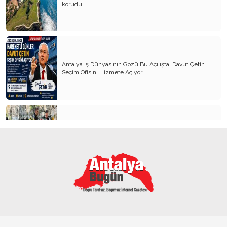
korudu
Antalya İş Dünyasının Gözü Bu Açılışta: Davut Çetin
Seçim Ofisini Hizmete Açıyor
Antalya’nın içme suyu kaynağından pet bardak, alkol
şişeleri, poşetler çıkartıldı
Büyükşehrin sahipsiz sokak kedilerine özel mobil
kısırlaştırma hizmeti