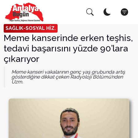
Arama Yap!
Kapat
SAĞLIK-SOSYAL HİZ.
Meme kanserinde erken teşhis,
tedavi başarısını yüzde 90’lara
çıkarıyor
Meme kanseri vakalarının genç yaş grubunda artış
gösterdiğine dikkat çeken Radyoloji Bölümü’nden
Uzm.