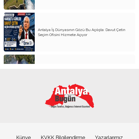
Antalya İş Dünyasının Gözü Bu Açılışta: Davut Çetin
Seçim Ofisini Hizmete Açıyor
Alanya’da orman yangını 3 saatte kontrol altına alındı
ASAT’tan COP31 öncesi altyapı hamlesi
Künye
KVKK Bilgilendirme
Yazarlarımız