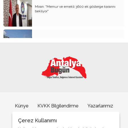
Miran: "Memur ve emekli 3600 ek gösterge kararını
bekliyor"
Kemer’in yeni simgesi: Henna Heykeli
ASAT’tan Aksu’da eş zamanlı altyapı ve asfalt çalışması
Künye
KVKK Bilgilendirme
Yazarlarımız
İletişim
Çerez Kullanımı
ATSO Seçimlerinde İlk Büyük Buluşma