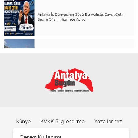
Antalya İş Dünyasının Gözü Bu Açılışta: Davut Çetin
Seçim Ofisini Hizmete Açıyor
Kemer’in yeni simgesi: Henna Heykeli
ATSO Seçimlerinde İlk Büyük Buluşma
Künye
KVKK Bilgilendirme
Yazarlarımız
İletişim
Çerez Kullanımı