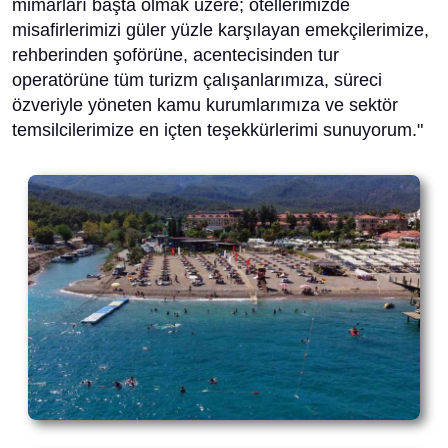
mimarları başta olmak üzere; otellerimizde
misafirlerimizi güler yüzle karşılayan emekçilerimize,
rehberinden şoförüne, acentecisinden tur
operatörüne tüm turizm çalışanlarımıza, süreci
özveriyle yöneten kamu kurumlarımıza ve sektör
temsilcilerimize en içten teşekkürlerimi sunuyorum."