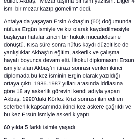
edildi. Akbaş, "Mezar taşıma bir isim yazılsın. Diğer 4
ismi bir mezar kazıp gömelim" dedi.
Antalya’da yaşayan Ersin Akbaş’ın (60) doğumunda
nüfusa Ergün ismiyle ve kız olarak kaydedilmesiyle
başlayan hatalar zinciri bir hukuk mücadelesine
dönüştü. Kısa süre sonra nüfus kaydı düzeltilse de
yanlışlıklar Akbaş’ın eğitim, askerlik ve çalışma
hayatı boyunca devam etti. İlkokul diplomasını Ersun
ismiyle alan Akbaş’ın itirazı sonrası verilen ikinci
diplomada bu kez isminin Ergin olarak yazıldığı
ortaya çıktı. 1986-1987 yılları arasında iddiasına
göre 18 ay askerlik görevini kendi adıyla yapan
Akbaş, 1990’daki Körfez Krizi sonrası ilan edilen
seferberlik kapsamında ikinci kez askere çağrıldı ve
bu kez Ersün ismiyle askerlik yaptı.
60 yılda 5 farklı isimle yaşadı