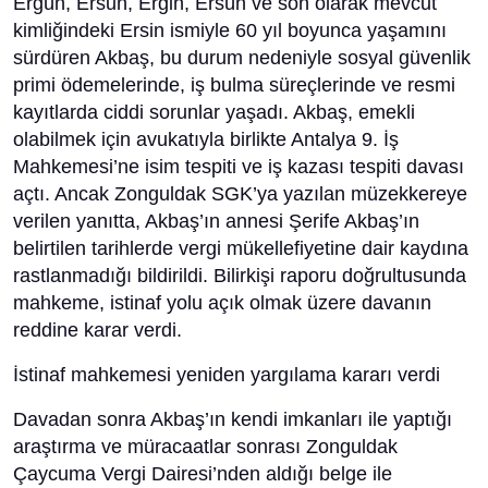
Ergün, Ersun, Ergin, Ersün ve son olarak mevcut
kimliğindeki Ersin ismiyle 60 yıl boyunca yaşamını
sürdüren Akbaş, bu durum nedeniyle sosyal güvenlik
primi ödemelerinde, iş bulma süreçlerinde ve resmi
kayıtlarda ciddi sorunlar yaşadı. Akbaş, emekli
olabilmek için avukatıyla birlikte Antalya 9. İş
Mahkemesi’ne isim tespiti ve iş kazası tespiti davası
açtı. Ancak Zonguldak SGK’ya yazılan müzekkereye
verilen yanıtta, Akbaş’ın annesi Şerife Akbaş’ın
belirtilen tarihlerde vergi mükellefiyetine dair kaydına
rastlanmadığı bildirildi. Bilirkişi raporu doğrultusunda
mahkeme, istinaf yolu açık olmak üzere davanın
reddine karar verdi.
İstinaf mahkemesi yeniden yargılama kararı verdi
Davadan sonra Akbaş’ın kendi imkanları ile yaptığı
araştırma ve müracaatlar sonrası Zonguldak
Çaycuma Vergi Dairesi’nden aldığı belge ile