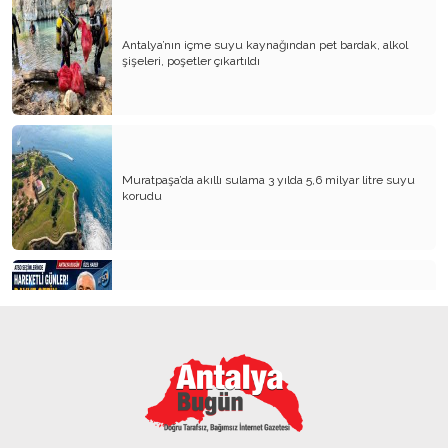
Antalya’nın içme suyu kaynağından pet bardak, alkol
şişeleri, poşetler çıkartıldı
Muratpaşa’da akıllı sulama 3 yılda 5,6 milyar litre suyu
korudu
Antalya İş Dünyasının Gözü Bu Açılışta: Davut Çetin
Seçim Ofisini Hizmete Açıyor