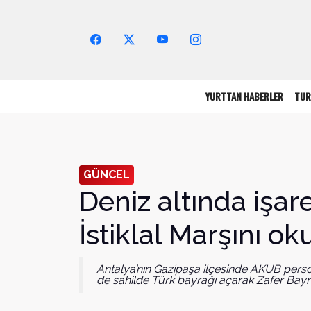
Arama Yap!
YURTTAN HABERLER
TUR
GÜNCEL
Deniz altında işare
İstiklal Marşını ok
Antalya’nın Gazipaşa ilçesinde AKUB pers
de sahilde Türk bayrağı açarak Zafer Bay