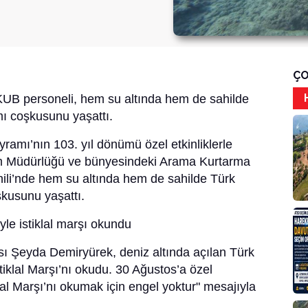
ÇO
KUB personeli, hem su altında hem de sahilde
ı coşkusunu yaşattı.
amı’nın 103. yıl dönümü özel etkinliklerle
itim Müdürlüğü ve bünyesindeki Arama Kurtarma
ili’nde hem su altında hem de sahilde Türk
kusunu yaşattı.
iyle istiklal marşı okundu
ı Şeyda Demiryürek, deniz altında açılan Türk
stiklal Marşı’nı okudu. 30 Ağustos’a özel
klal Marşı’nı okumak için engel yoktur" mesajıyla