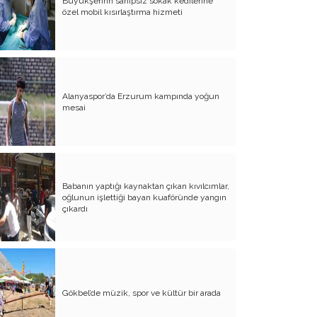
Büyükşehrin sahipsiz sokak kedilerine
özel mobil kısırlaştırma hizmeti
Alanyaspor’da Erzurum kampında yoğun
mesai
Babanın yaptığı kaynaktan çıkan kıvılcımlar,
oğlunun işlettiği bayan kuaföründe yangın
çıkardı
Gökbel’de müzik, spor ve kültür bir arada