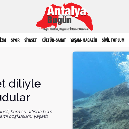
İZM
SPOR
SİYASET
KÜLTÜR-SANAT
YAŞAM-MAGAZİN
SİVİL TOPLUM
t diliyle
udular
oneli, hem su altında hem
ramı coşkusunu yaşattı.