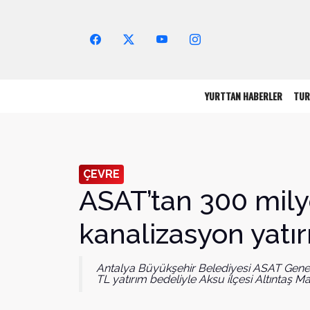
Arama Yap!
YURTTAN HABERLER
TUR
ÇEVRE
ASAT’tan 300 milyo
kanalizasyon yatır
Antalya Büyükşehir Belediyesi ASAT Gen
TL yatırım bedeliyle Aksu ilçesi Altıntaş Ma