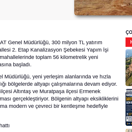
ÇO
SAT Genel Müdürlüğü, 300 milyon TL yatırım
hallesi 2. Etap Kanalizasyon Şebekesi Yapım İşi
ahallelerinde toplam 56 kilometrelik yeni
asına başladı.
 Müdürlüğü, yeni yerleşim alanlarında ve hızla
ğı bölgelerde altyapı çalışmalarına devam ediyor.
lçesi Altıntaş ve Muratpaşa ilçesi Ermenek
ası gerçekleştiriyor. Bölgenin altyapı eksikliklerini
şma modern ve çevreci bir kentleşme hedefiyle
hattı