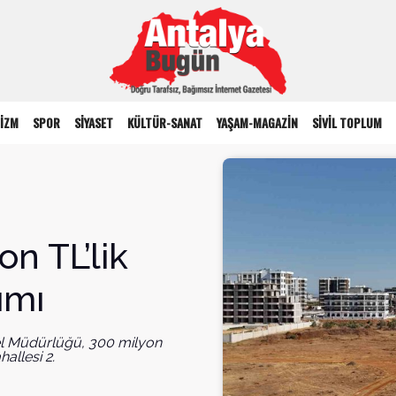
İZM
SPOR
SİYASET
KÜLTÜR-SANAT
YAŞAM-MAGAZİN
SİVİL TOPLUM
n TL’lik
ımı
el Müdürlüğü, 300 milyon
hallesi 2.